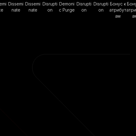
emi
Dissemi
Dissemi
Disrupti
Demoni
Disrupti
Disrupti
Бонус к
Бону
te
nate
nate
on
c Purge
on
on
атрибут
атри
ам
а