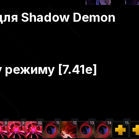
для Shadow Demon
 режиму [7.41e]
8
9
10
11
12
13
14
15