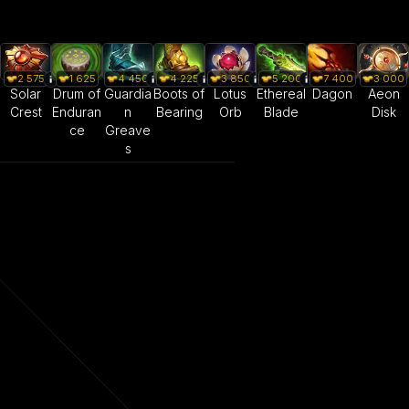
2 575
1 625
4 450
4 225
3 850
5 200
7 400
3 000
Solar
Drum of
Guardia
Boots of
Lotus
Ethereal
Dagon
Aeon
Crest
Enduran
n
Bearing
Orb
Blade
Disk
ce
Greave
s