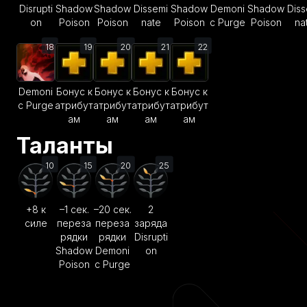
Disrupti
Shadow
Shadow
Dissemi
Shadow
Demoni
Shadow
Diss
on
Poison
Poison
nate
Poison
c Purge
Poison
na
18
19
20
21
22
Demoni
Бонус к
Бонус к
Бонус к
Бонус к
c Purge
атрибут
атрибут
атрибут
атрибут
ам
ам
ам
ам
Таланты
10
15
20
25
+8 к
–1 сек.
–20 сек.
2
силе
переза
переза
заряда
рядки
рядки
Disrupti
Shadow
Demoni
on
Poison
c Purge