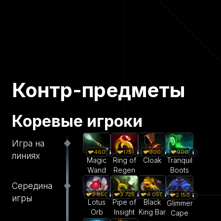
Контр-предметы
Коревые игроки
Игра на
460
175
900
900
линиях
Magic
Ring of
Cloak
Tranquil
Wand
Regen
Boots
Середина
3 850
3 725
4 050
2 150
игры
Lotus
Pipe of
Black
Glimmer
Orb
Insight
King Bar
Cape