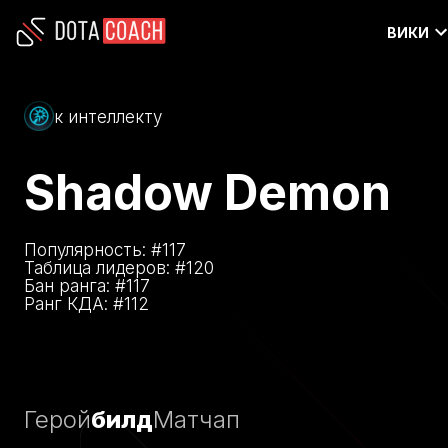
ВИКИ
к интеллекту
Shadow Demon
Популярность: #
117
Таблица лидеров: #
120
Бан ранга: #
117
Ранг КДА: #
112
Герой
билд
Матчап