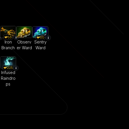
55
50
Iron
Observ
Sentry
Branch
er Ward
Ward
225
Infused
Raindro
ps