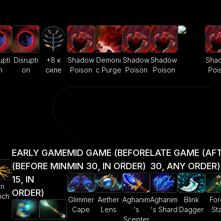
upti
Disrupti
+8 к
Shadow
Demoni
Shadow
Shadow
Sha
n
on
силе
Poison
c Purge
Poison
Poison
Poi
EARLY GAME
MID GAME (BEFORE
LATE GAME (AF
(BEFORE MIN
MIN 30, IN ORDER)
30, ANY ORDER)
15, IN
on
ORDER)
nch
Glimmer
Aether
Aghanim
Aghanim
Blink
For
Cape
Lens
's
's Shard
Dagger
Sta
Scepter