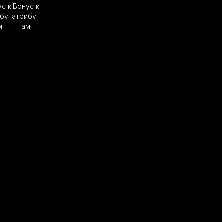
с к
Бонус к
бут
атрибут
м
ам