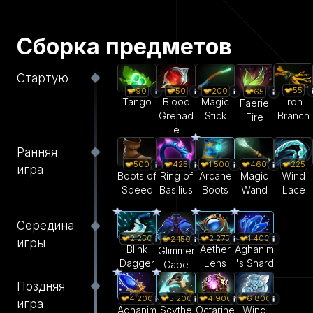
Сборка предметов
Стартую
55
90
50
200
65
Iron
Tango
Blood
Magic
Faerie
Branch
Grenad
Stick
Fire
e
Ранняя
500
425
1 500
460
225
игра
Boots of
Ring of
Arcane
Magic
Wind
Speed
Basilius
Boots
Wand
Lace
Середина
2 250
2 275
1 400
2 150
игры
Blink
Aether
Aghanim
Glimmer
Dagger
Lens
's Shard
Cape
Поздняя
4 200
5 200
4 900
6 800
игра
Aghanim
Scythe
Octarine
Wind