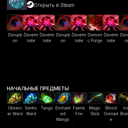
Открыть в Steam
Disrupti
Dissemi
Dissemi
Disrupti
Dissemi
Demoni
Dissemi
Disr
on
nate
nate
on
nate
c Purge
nate
o
НАЧАЛЬНЫЕ ПРЕДМЕТЫ
Observ
Sentry
Tango
Enchant
Faerie
Magic
Blood
Ir
er Ward
Ward
ed
Fire
Stick
Grenad
Bra
Mango
e