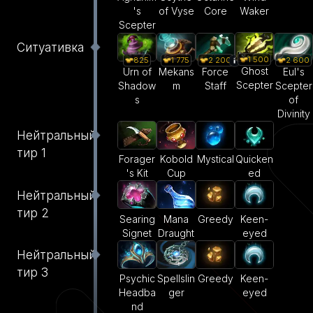
's
of Vyse
Core
Waker
Scepter
Ситуативка
1 500
825
1 775
2 200
2 600
Ghost
Urn of
Mekans
Force
Eul's
Scepter
Shadow
m
Staff
Scepter
s
of
Divinity
Нейтральный
тир 1
Forager
Kobold
Mystical
Quicken
's Kit
Cup
ed
Нейтральный
тир 2
Searing
Mana
Greedy
Keen-
Signet
Draught
eyed
Нейтральный
тир 3
Psychic
Spellslin
Greedy
Keen-
Headba
ger
eyed
nd