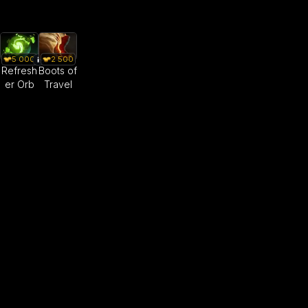
5 000
2 500
Refresh
Boots of
er Orb
Travel