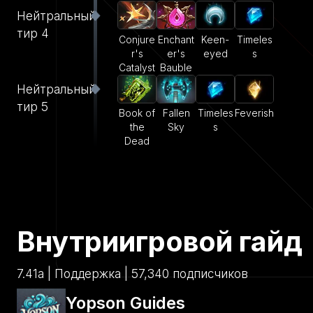
Нейтральный
тир 4
Conjure
Enchant
Keen-
Timeles
r's
er's
eyed
s
Catalyst
Bauble
Нейтральный
тир 5
Book of
Fallen
Timeles
Feverish
the
Sky
s
Dead
Внутриигровой гайд
7.41a | Поддержка | 57,340 подписчиков
Yopson Guides