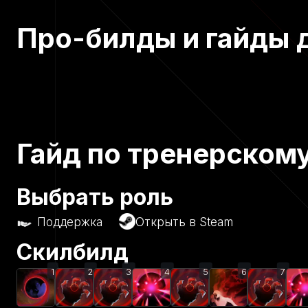
Про-билды и гайды 
Гайд по тренерскому
Выбрать роль
Поддержка
Открыть в Steam
Скилбилд
1
2
3
4
5
6
7