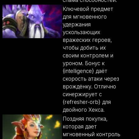
спама способностей.
Ключевой предмет
для мгновенного
удержания
ускользающих
вражеских героев,
чтобы добить их
своим контролем и
уроном. Бонус к
{intelligence} даёт
скорость атаки через
врождёнку. Отлично
синержирует с
{refresher-orb} для
двойного Хекса.
Поздняя покупка,
которая дает
мгновенный контроль