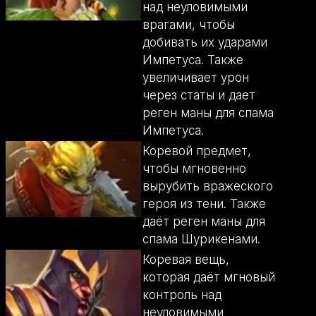
над неуловимыми
врагами, чтобы
добивать их ударами
Импетуса. Также
увеличивает урон
через статы и дает
реген маны для спама
Импетуса.
Коревой предмет,
чтобы мгновенно
вырубить вражеского
героя из тени. Также
даёт реген маны для
спама Шурикенами.
Коревая вещь,
которая даёт мгновый
контроль над
неуловимыми