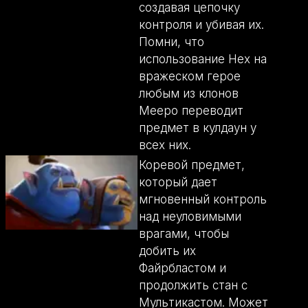
создавая цепочку
контроля и убивая их.
Помни, что
использование Hex на
вражеском герое
любым из клонов
Meepo переводит
предмет в кулдаун у
всех них.
Коревой предмет,
который дает
мгновенный контроль
над неуловимыми
врагами, чтобы
добить их
Файрбластом и
продолжить стан с
Мультикастом. Может