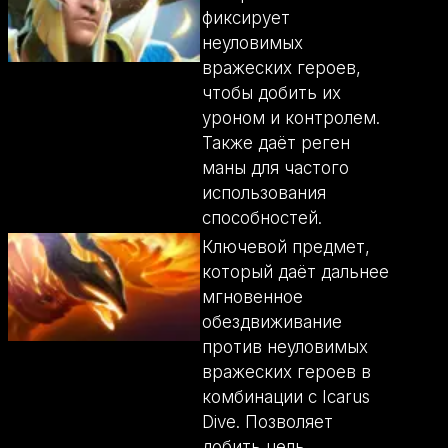
фиксирует
неуловимых
вражеских героев,
чтобы добить их
уроном и контролем.
Также даёт реген
маны для частого
использования
способностей.
Ключевой предмет,
который даёт дальнее
мгновенное
обездвиживание
против неуловимых
вражеских героев в
комбинации с Icarus
Dive. Позволяет
добить цель