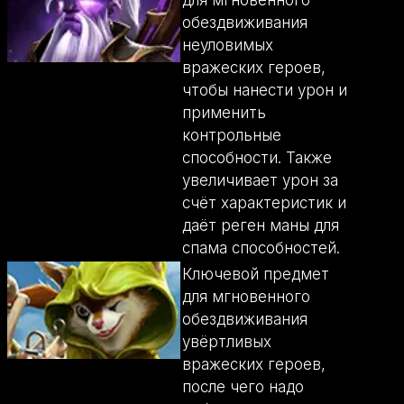
для мгновенного
обездвиживания
неуловимых
вражеских героев,
чтобы нанести урон и
применить
контрольные
способности. Также
увеличивает урон за
счёт характеристик и
даёт реген маны для
спама способностей.
Ключевой предмет
для мгновенного
обездвиживания
увёртливых
вражеских героев,
после чего надо