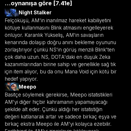
...oynanışa göre [7.41e]
Night Stalker
Felçöküşü, AM'in inanılmaz hareket kabiliyetini
kötüye kullanmasını Blink atmasını engelleyerek
önlüyor. Karanlık Yükseliş, AM'in savaşların
kenarında dolaşıp doğru anını bekleme oyununu
zorlaştırıyor çünkü NS'in görüş menzili Blink'ten
çok daha uzun. NS, DOTA'daki en düşük Zeka
kazanımlarından birine sahip ve genellikle sağ tık
için item alıyor, bu da onu Mana Void için kötü bir
hedef yapıyor.
Meepo
Basitçe söylemek gerekirse, Meepo istatistikleri
AM'yi diğer hiçbir kahramanın yapamayacağı
şekilde alt eder. Çünkü aldığı her istatistiğin
değeri katlanarak artar ve sadece birkaç eşya ve
birkaç ekstra Meepo ile AM'yi kolayca ezebilir.