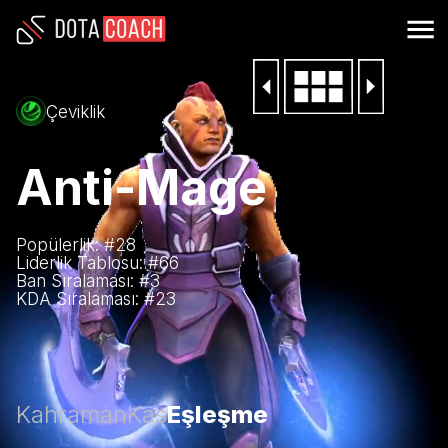
Çeviklik
Anti-Mage
Popülerlik: #
28
Liderlik Tablosu: #
66
Ban Sıralaması: #
3
KDA Sıralaması: #
23
Kahraman
Kas
Eşleşme