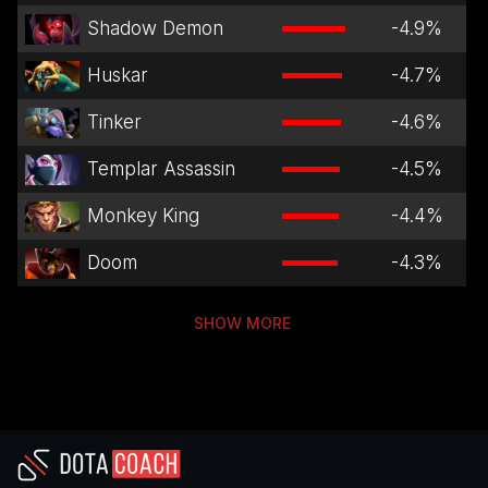
Shadow Demon
-4.9
%
Huskar
-4.7
%
Tinker
-4.6
%
Templar Assassin
-4.5
%
Monkey King
-4.4
%
Doom
-4.3
%
SHOW MORE