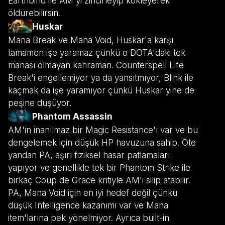
Earthbind ile AM'yi zincirleyip kökleyerek
öldürebilirsin.
Huskar
Mana Break ve Mana Void, Huskar'a karşı
tamamen işe yaramaz çünkü o DOTA'daki tek
manası olmayan kahraman. Counterspell Life
Break'i engellemiyor ya da yansıtmıyor, Blink ile
kaçmak da işe yaramıyor çünkü Huskar yine de
peşine düşüyor.
Phantom Assassin
AM'in inanılmaz bir Magic Resistance'ı var ve bu
dengelemek için düşük HP havuzuna sahip. Öte
yandan PA, aşırı fiziksel hasar patlamaları
yapıyor ve genellikle tek bir Phantom Strike ile
birkaç Coup de Grace kritiyle AM'i silip atabilir.
PA, Mana Void için en iyi hedef değil çünkü
düşük Intelligence kazanımı var ve Mana
item'larına pek yönelmiyor. Ayrıca built-in