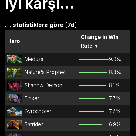
İyi karşı...
...istatistiklere göre [7d]
Change in Win
Hero
Rate
▼
Medusa
9.0
%
Nature's Prophet
8.3
%
Shadow Demon
8.1
%
Tinker
7.7
%
Gyrocopter
7.6
%
Batrider
6.9
%