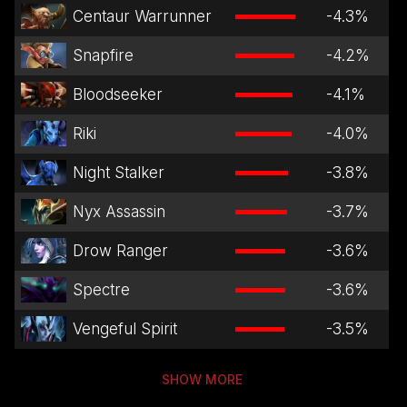
Centaur Warrunner
-4.3
%
Snapfire
-4.2
%
Bloodseeker
-4.1
%
Riki
-4.0
%
Night Stalker
-3.8
%
Nyx Assassin
-3.7
%
Drow Ranger
-3.6
%
Spectre
-3.6
%
Vengeful Spirit
-3.5
%
SHOW MORE