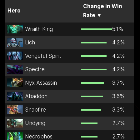
Change in Win
Hero
Rate
▼
Wraith King
5.1
%
Lich
4.2
%
Vengeful Spirit
4.2
%
Spectre
4.2
%
Nyx Assassin
3.7
%
Abaddon
3.6
%
Snapfire
3.3
%
Undying
2.7
%
Necrophos
2.7
%