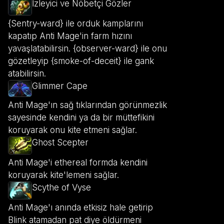
İzleyici ve Nöbetçi Gözler
{Sentry-ward} ile orduk kamplarını
kapatıp Anti Mage'in farm hızını
yavaşlatabilirsin. {observer-ward} ile onu
gözetleyip {smoke-of-deceit} ile gank
atabilirsin.
Glimmer Cape
Anti Mage'ın sağ tıklarından görünmezlik
sayesinde kendini ya da bir müttefikini
koruyarak onu kite etmeni sağlar.
Ghost Scepter
Anti Mage'i ethereal formda kendini
koruyarak kite'lemeni sağlar.
Scythe of Vyse
Anti Mage'ı anında etkisiz hale getirip
Blink atamadan pat diye öldürmeni