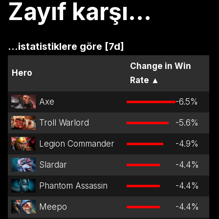
Zayıf karşı...
...istatistiklere göre [7d]
Change in Win
Hero
Rate
▲
Axe
-6.5
%
Troll Warlord
-5.6
%
Legion Commander
-4.9
%
Slardar
-4.4
%
Phantom Assassin
-4.4
%
Meepo
-4.4
%