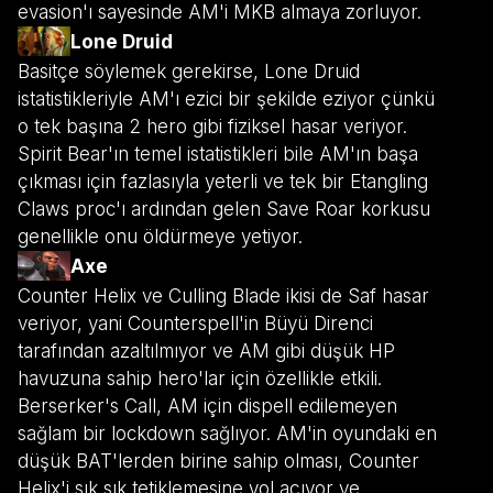
evasion'ı sayesinde AM'i MKB almaya zorluyor.
Lone Druid
Basitçe söylemek gerekirse, Lone Druid
istatistikleriyle AM'ı ezici bir şekilde eziyor çünkü
o tek başına 2 hero gibi fiziksel hasar veriyor.
Spirit Bear'ın temel istatistikleri bile AM'ın başa
çıkması için fazlasıyla yeterli ve tek bir Etangling
Claws proc'ı ardından gelen Save Roar korkusu
genellikle onu öldürmeye yetiyor.
Axe
Counter Helix ve Culling Blade ikisi de Saf hasar
veriyor, yani Counterspell'in Büyü Direnci
tarafından azaltılmıyor ve AM gibi düşük HP
havuzuna sahip hero'lar için özellikle etkili.
Berserker's Call, AM için dispell edilemeyen
sağlam bir lockdown sağlıyor. AM'in oyundaki en
düşük BAT'lerden birine sahip olması, Counter
Helix'i sık sık tetiklemesine yol açıyor ve