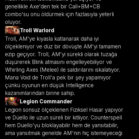
genellikle Axe'den tek bir Call+BM+CB
combo'su onu öldürmek için fazlasıyla yeterli
oluyor.
Troll Warlord
Troll, AM'ye kıyasla katlanarak daha iyi
ölçekleniyor ve düz bir dövüşte AM'yi tamamen
ezip geçiyor. Troll, AM'yi sürekli olarak tuzağa
düşürerek Blink atmasını engelleyebiliyor ve
Whirling Axes (Melee) ile saldırılarını ıskalatıyor.
Mana Void de Troll'a pek bir şey yapamıyor
çünkü oyunun en düşük Intelligence
kazanımlarından birine sahip.
Legion Commander
Legion sonsuz ölçeklenen Fiziksel Hasar yapıyor
ve Düello ile uzun süreli bir kitliyor. Counterspell
hem Düello'yu bloklayabilir hem de yansıtabilir,
ama yansıtmak genelde AM'nin hiç istemeyeceği