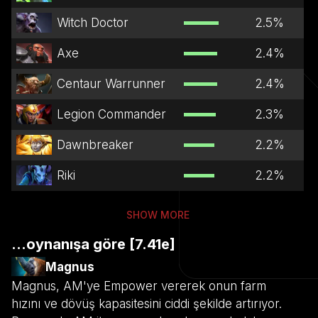
Witch Doctor
2.5
%
Axe
2.4
%
Centaur Warrunner
2.4
%
Legion Commander
2.3
%
Dawnbreaker
2.2
%
Riki
2.2
%
SHOW MORE
...oynanışa göre [7.41e]
Magnus
Magnus, AM'ye Empower vererek onun farm
hızını ve dövüş kapasitesini ciddi şekilde artırıyor.