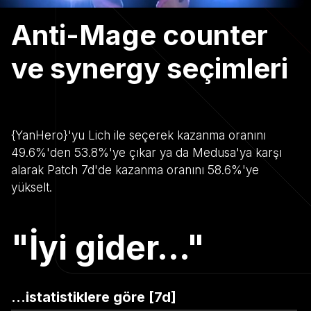
Anti-Mage counter
ve synergy seçimleri
{YanHero}'yu Lich ile seçerek kazanma oranını
49.6%'den 53.8%'ye çıkar ya da Medusa'ya karşı
alarak Patch 7d'de kazanma oranını 58.6%'ye
yükselt.
"İyi gider..."
...istatistiklere göre [7d]