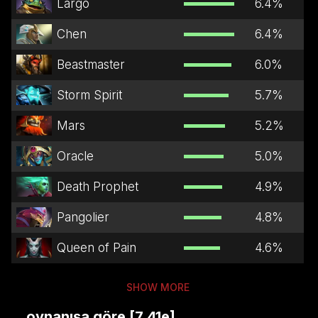
Largo
6.4
%
Chen
6.4
%
Beastmaster
6.0
%
Storm Spirit
5.7
%
Mars
5.2
%
Oracle
5.0
%
Death Prophet
4.9
%
Pangolier
4.8
%
Queen of Pain
4.6
%
SHOW MORE
...oynanışa göre [7.41e]