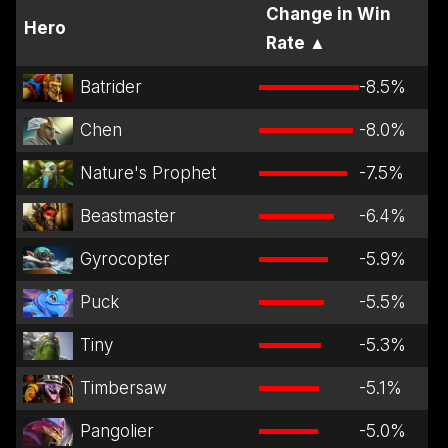
Change in Win
Hero
Rate
▲
Batrider
-8.5
%
Chen
-8.0
%
Nature's Prophet
-7.5
%
Beastmaster
-6.4
%
Gyrocopter
-5.9
%
Puck
-5.5
%
Tiny
-5.3
%
Timbersaw
-5.1
%
Pangolier
-5.0
%