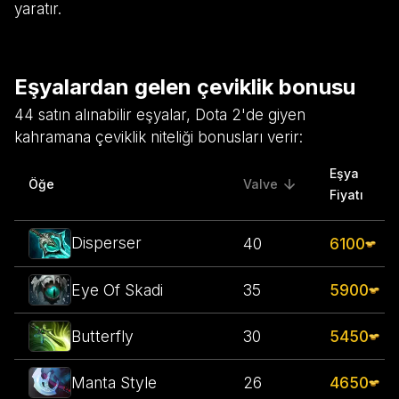
yaratır.
Eşyalardan gelen çeviklik bonusu
44 satın alınabilir eşyalar, Dota 2'de giyen
kahramana çeviklik niteliği bonusları verir:
Eşya
Öğe
Valve
sorted descending
Fiyatı
Disperser
40
6100
Eye Of Skadi
35
5900
Butterfly
30
5450
Manta Style
26
4650