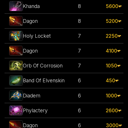
Khanda
8
5600
Dagon
8
5200
Holy Locket
7
2250
Dagon
7
4100
Orb Of Corrosion
7
1050
6
450
Band Of Elvenskin
Diadem
6
1000
Phylactery
6
2600
Dagon
6
3000