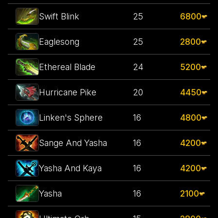
Swift Blink
25
6800
Eaglesong
25
2800
Ethereal Blade
24
5200
Hurricane Pike
20
4450
Linken's Sphere
16
4800
Sange And Yasha
16
4200
Yasha And Kaya
16
4200
Yasha
16
2100