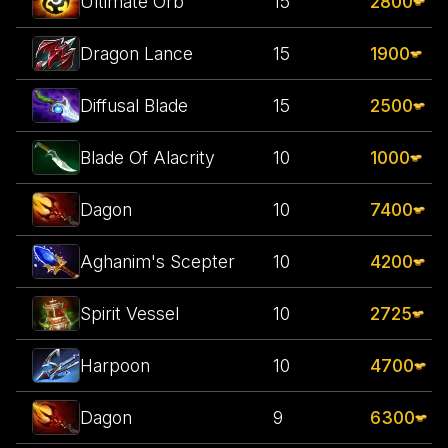
Ultimate Orb
15
2800
Dragon Lance
15
1900
Diffusal Blade
15
2500
Blade Of Alacrity
10
1000
Dagon
10
7400
Aghanim's Scepter
10
4200
Spirit Vessel
10
2725
Harpoon
10
4700
Dagon
9
6300