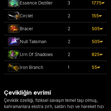
Essence Distiller
3
1775
Circlet
2
155
Bracer
2
505
Null Talisman
2
505
Urn Of Shadows
2
825
Iron Branch
1
55
Çevikliğin evrimi
Çeviklik özelliği, fiziksel savaşın temel taşı olmuş,
kahramanlara ekstra zırh, saldırı hızı ve hareket hızı