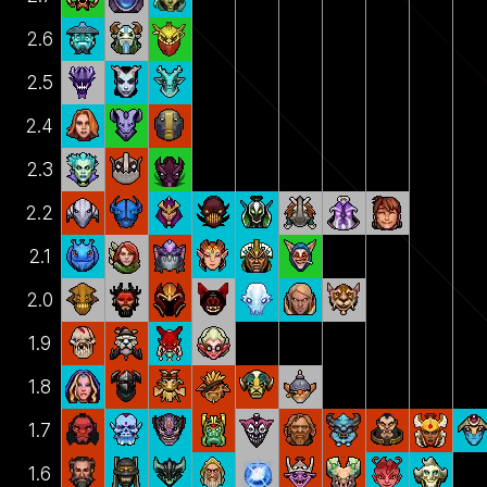
2.6
2.5
2.4
2.3
2.2
2.1
2.0
1.9
1.8
1.7
1.6