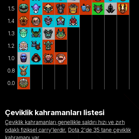
1.5
1.4
1.3
1.2
1.0
0.8
0.0
Çeviklik kahramanları listesi
Çeviklik kahramanları genellikle saldırı hızı ve zırh
odaklı fiziksel carry'lerdir.
Dota 2'de 35 tane çeviklik
kahramanı var.