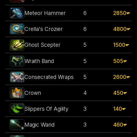
Meteor Hammer
6
2850
Crella's Crozier
6
4800
5
1500
Ghost Scepter
Wraith Band
5
505
Consecrated Wraps
5
2600
Crown
4
450
Slippers Of Agility
3
140
Magic Wand
3
460