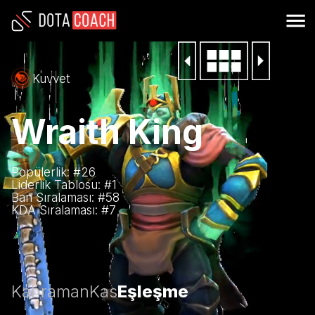
Kuvvet
Wraith King
Popülerlik: #
26
Liderlik Tablosu: #
1
Ban Sıralaması: #
58
KDA Sıralaması: #
7
Kahraman
Kas
Eşleşme