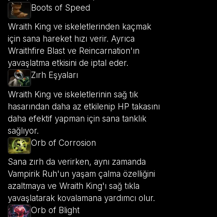
Boots of Speed
Wraith King ve iskeletlerinden kaçmak
için sana hareket hızı verir. Ayrıca
Wraithfire Blast ve Reincarnation'ın
yavaşlatma etkisini de iptal eder.
Zırh Eşyaları
Wraith King ve iskeletlerinin sağ tık
hasarından daha az etkilenip HP takasını
daha efektif yapman için sana tanklık
sağlıyor.
Orb of Corrosion
Sana zırh da verirken, aynı zamanda
Vampirik Ruh'un yaşam çalma özelliğini
azaltmaya ve Wraith King'ı sağ tıkla
yavaşlatarak kovalamana yardımcı olur.
Orb of Blight