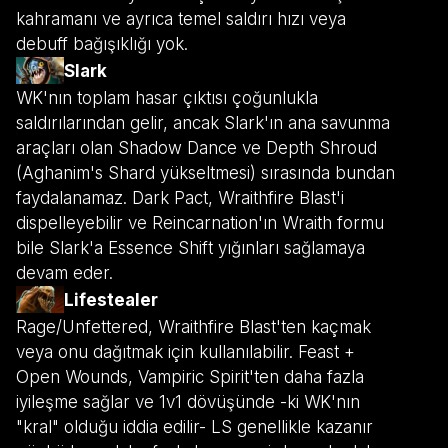
kahramanı ve ayrıca temel saldırı hızı veya
debuff bağışıklığı yok.
Slark
WK'nın toplam hasar çıktısı çoğunlukla
saldırılarından gelir, ancak Slark'ın ana savunma
araçları olan Shadow Dance ve Depth Shroud
(Aghanim's Shard yükseltmesi) sırasında bundan
faydalanamaz. Dark Pact, Wraithfire Blast'i
dispelleyebilir ve Reincarnation'ın Wraith formu
bile Slark'a Essence Shift yığınları sağlamaya
devam eder.
Lifestealer
Rage/Unfettered, Wraithfire Blast'ten kaçmak
veya onu dağıtmak için kullanılabilir. Feast +
Open Wounds, Vampiric Spirit'ten daha fazla
iyileşme sağlar ve 1v1 dövüşünde -ki WK'nın
"kral" olduğu iddia edilir- LS genellikle kazanır