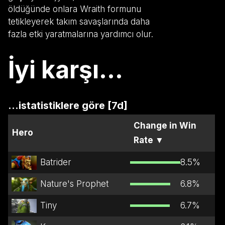
öldüğünde onlara Wraith formunu
tetikleyerek takım savaşlarında daha
fazla etki yaratmalarına yardımcı olur.
İyi karşı...
...istatistiklere göre [7d]
Change in Win
Hero
Rate
▼
Batrider
8.5
%
Nature's Prophet
6.8
%
Tiny
6.7
%