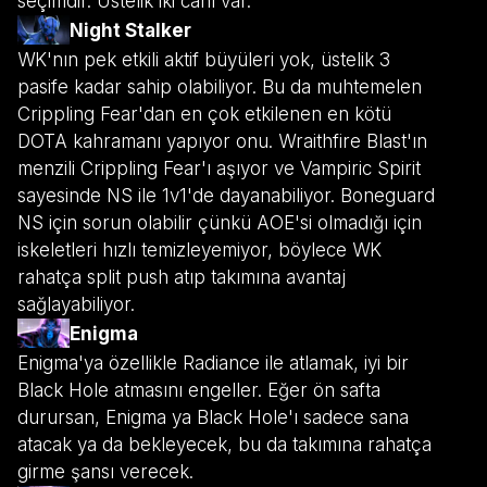
seçimdir. Üstelik iki canı var.
Night Stalker
WK'nın pek etkili aktif büyüleri yok, üstelik 3
pasife kadar sahip olabiliyor. Bu da muhtemelen
Crippling Fear'dan en çok etkilenen en kötü
DOTA kahramanı yapıyor onu. Wraithfire Blast'ın
menzili Crippling Fear'ı aşıyor ve Vampiric Spirit
sayesinde NS ile 1v1'de dayanabiliyor. Boneguard
NS için sorun olabilir çünkü AOE'si olmadığı için
iskeletleri hızlı temizleyemiyor, böylece WK
rahatça split push atıp takımına avantaj
sağlayabiliyor.
Enigma
Enigma'ya özellikle Radiance ile atlamak, iyi bir
Black Hole atmasını engeller. Eğer ön safta
durursan, Enigma ya Black Hole'ı sadece sana
atacak ya da bekleyecek, bu da takımına rahatça
girme şansı verecek.