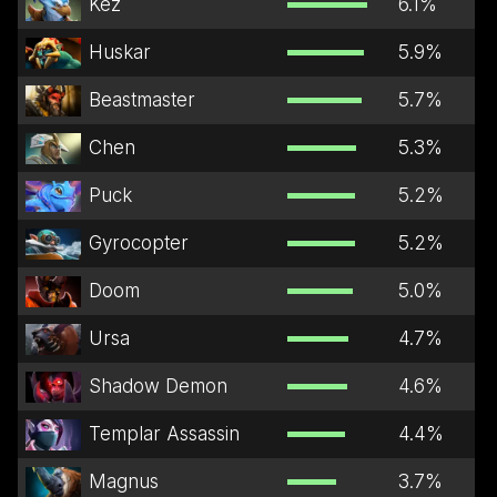
Kez
6.1
%
Huskar
5.9
%
Beastmaster
5.7
%
Chen
5.3
%
Puck
5.2
%
Gyrocopter
5.2
%
Doom
5.0
%
Ursa
4.7
%
Shadow Demon
4.6
%
Templar Assassin
4.4
%
Magnus
3.7
%