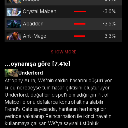
Crystal Maiden
-3.6
%
Abaddon
-3.5
%
Anti-Mage
-3.3
%
SHOW MORE
...oynanışa göre [7.41e]
Underlord
Atrophy Aura, WK'nin saldırı hasarını düşürüyor
ki bu neredeyse tüm hasar çıktısını oluşturuyor.
Underlord, doğal bir dispel'i olmadığı için Pit of
Malice ile onu defalarca kontrol altına alabilir.
Fiend's Gate sayesinde, haritanın herhangi bir
yerinde yakalanıp Reincarnation ile ikinci hayatını
kullanmaya çalışan WK'ya sayısal üstünlük