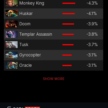
Monkey King
-4.3
%
Huskar
-4.1
%
Doom
-3.9
%
Templar Assassin
-3.8
%
Tusk
-3.7
%
Gyrocopter
-3.1
%
Oracle
-3.1
%
SHOW MORE