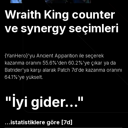
Wraith King counter
ve synergy seçimleri
{YanHero}'yu Ancient Apparition ile seçerek
kazanma oranını 55.6%'den 60.2%'ye çıkar ya da
Batrider'ya karşı alarak Patch 7d'de kazanma oranını
64.1%'ye yükselt.
"İyi gider..."
...istatistiklere göre [7d]