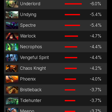
Underlord
-6.0
%
Undying
-5.4
%
Spectre
-5.4
%
Warlock
-4.7
%
Necrophos
-4.4
%
Vengeful Spirit
-4.4
%
Chaos Knight
-4.2
%
Phoenix
-4.0
%
Bristleback
-3.7
%
Tidehunter
-3.7
%
Meepo
-3.7
%