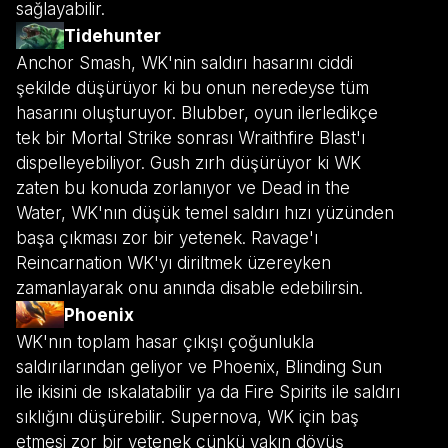
sağlayabilir.
Tidehunter
Anchor Smash, WK'nin saldırı hasarını ciddi
şekilde düşürüyor ki bu onun neredeyse tüm
hasarını oluşturuyor. Blubber, oyun ilerledikçe
tek bir Mortal Strike sonrası Wraithfire Blast'ı
dispelleyebiliyor. Gush zırh düşürüyor ki WK
zaten bu konuda zorlanıyor ve Dead in the
Water, WK'nın düşük temel saldırı hızı yüzünden
başa çıkması zor bir yetenek. Ravage'ı
Reincarnation WK'yı diriltmek üzereyken
zamanlayarak onu anında disable edebilirsin.
Phoenix
WK'nın toplam hasar çıkışı çoğunlukla
saldırılarından geliyor ve Phoenix, Blinding Sun
ile ikisini de ıskalatabilir ya da Fire Spirits ile saldırı
sıklığını düşürebilir. Supernova, WK için baş
etmesi zor bir yetenek çünkü yakın dövüş