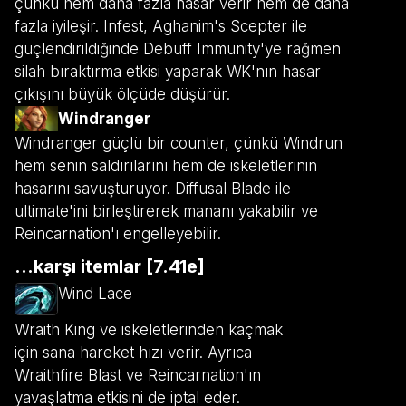
çünkü hem daha fazla hasar verir hem de daha
fazla iyileşir. Infest, Aghanim's Scepter ile
güçlendirildiğinde Debuff Immunity'ye rağmen
silah bıraktırma etkisi yaparak WK'nın hasar
çıkışını büyük ölçüde düşürür.
Windranger
Windranger güçlü bir counter, çünkü Windrun
hem senin saldırılarını hem de iskeletlerinin
hasarını savuşturuyor. Diffusal Blade ile
ultimate'ini birleştirerek mananı yakabilir ve
Reincarnation'ı engelleyebilir.
...karşı itemlar [7.41e]
Wind Lace
Wraith King ve iskeletlerinden kaçmak
için sana hareket hızı verir. Ayrıca
Wraithfire Blast ve Reincarnation'ın
yavaşlatma etkisini de iptal eder.