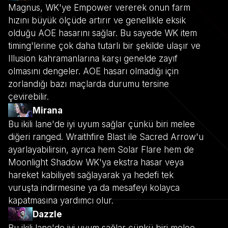
Magnus, WK'ye Empower vererek onun farm
hızını büyük ölçüde artırır ve genellikle eksik
olduğu AOE hasarını sağlar. Bu sayede WK item
timing'lerine çok daha tutarlı bir şekilde ulaşır ve
Illusion kahramanlarına karşı genelde zayıf
olmasını dengeler. AOE hasarı olmadığı için
zorlandığı bazı maçlarda durumu tersine
çevirebilir.
Mirana
Bu ikili lane'de iyi uyum sağlar çünkü biri melee
diğeri ranged. Wraithfire Blast ile Sacred Arrow'u
ayarlayabilirsin, ayrıca hem Solar Flare hem de
Moonlight Shadow WK'ya ekstra hasar veya
hareket kabiliyeti sağlayarak ya hedefi tek
vuruşta indirmesine ya da mesafeyi kolayca
kapatmasına yardımcı olur.
Dazzle
Bu ikili lane'de iyi uyum sağlar çünkü biri melee