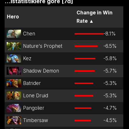
...istatistiklere göre [7d]
Change in Win
Hero
Rate
▲
Chen
-8.1
%
Nature's Prophet
-6.5
%
Kez
-5.8
%
Shadow Demon
-5.7
%
Batrider
-5.3
%
Lone Druid
-5.3
%
Pangolier
-4.7
%
Timbersaw
-4.5
%