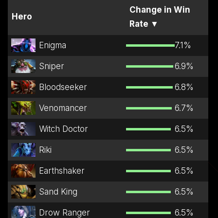
Change in Win
Hero
Rate
▼
Enigma
7.1
%
Sniper
6.9
%
Bloodseeker
6.8
%
Venomancer
6.7
%
Witch Doctor
6.5
%
Riki
6.5
%
Earthshaker
6.5
%
Sand King
6.5
%
Drow Ranger
6.5
%