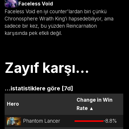
Faceless Void
Faceless Void en iyi counter'lardan biri çünkü
Chronosphere Wraith King'i hapsedebiliyor, ama
sadece bir kez, bu yüzden Reincarnation
karşısında pek etkili değil.
Zayıf karşı...
...istatistiklere göre [7d]
Change in Win
Hero
Rate
▲
Phantom Lancer
-8.8
%