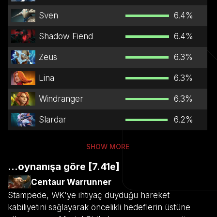
Sven
6.4
%
Shadow Fiend
6.4
%
Zeus
6.3
%
Lina
6.3
%
Windranger
6.3
%
Slardar
6.2
%
SHOW MORE
...oynanışa göre [7.41e]
Centaur Warrunner
Stampede, WK'ye ihtiyaç duyduğu hareket
kabiliyetini sağlayarak öncelikli hedeflerin üstüne