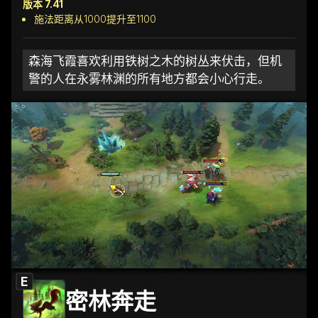
版本 7.41
施法距离从1000提升至1100
森海飞霞喜欢利用铁树之木的树丛来伏击，但机
警的人在永雾林渊的所有地方都会小心行走。
E
密林奔走