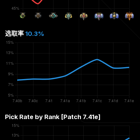
选取率
10.3
%
Pick Rate by Rank [Patch
7.41e
]