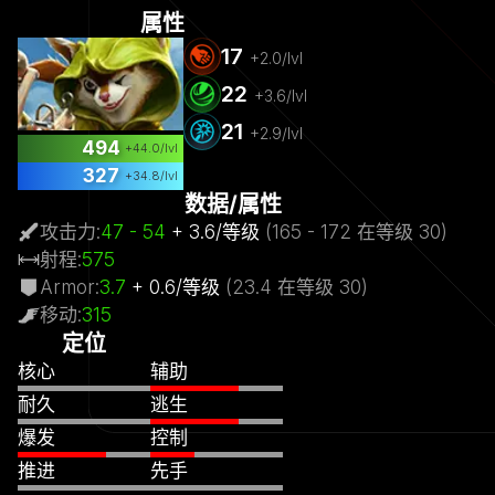
属性
17
+
2.0
/lvl
22
+
3.6
/lvl
21
+
2.9
/lvl
494
+
44.0
/lvl
327
+
34.8
/lvl
数据/属性
攻击力
:
47
- 54
+
3.6
/
等级
(
165
- 172
在等级
30)
射程
:
575
Armor
:
3.7
+
0.6
/
等级
(
23.4
在等级
30)
移动
:
315
定位
核心
辅助
耐久
逃生
爆发
控制
推进
先手