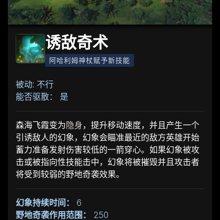
诱敌奇术
阿哈利姆神杖赋予新技能
被动: 不行
能否驱散： 是
森海飞霞变为
隐身
，提升移动速度，并且产生一个
引诱敌人的幻象，幻象会瞄准最近的敌方英雄开始
蓄力准备发射伤害较低的一箭穿心。如果幻象被攻
击或被指向性技能击中，幻象将被摧毁并且攻击者
将受到较弱的野地奇袭效果。
幻象持续时间：
6
野地奇袭作用范围：
250