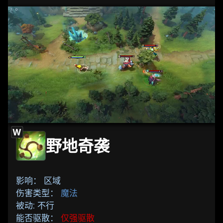
W
野地奇袭
影响： 区域
伤害类型：
魔法
被动: 不行
能否驱散：
仅强驱散