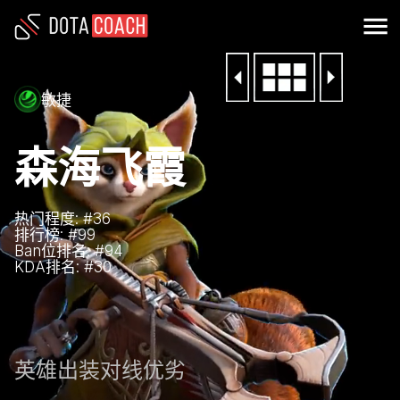
敏捷
森海飞霞
热门程度: #
36
排行榜: #
99
Ban位排名: #
94
KDA排名: #
30
英雄
出装
对线优劣