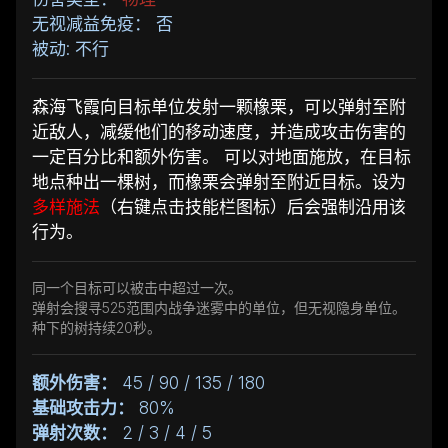
无视减益免疫： 否
被动: 不行
森海飞霞向目标单位发射一颗橡栗，可以弹射至附
近敌人，减缓他们的移动速度，并造成攻击伤害的
一定百分比和额外伤害。 可以对地面施放，在目标
地点种出一棵树，而橡栗会弹射至附近目标。设为
多样施法
（右键点击技能栏图标）后会强制沿用该
行为。
同一个目标可以被击中超过一次。
弹射会搜寻525范围内战争迷雾中的单位，但无视隐身单位。
种下的树持续20秒。
额外伤害：
45 / 90 / 135 / 180
基础攻击力：
80%
弹射次数：
2 / 3 / 4 / 5