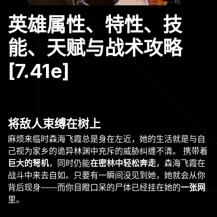
英雄属性、特性、技
能、天赋与战术攻略
[7.41e]
将敌人束缚在树上
麻烦来临时森海飞霞总是身在左近，她的生活就是与自
己视为家乡的诡异林渊中充斥的威胁纠缠不清。 携带着
巨大的弩机
，同时仍能
在密林中轻松奔走
，森海飞霞在
战斗中来去自如。只要有一瞬间没见到她，她就会从你
背后现身——而你目瞪口呆的尸体已经挂在她的
一张网
里。