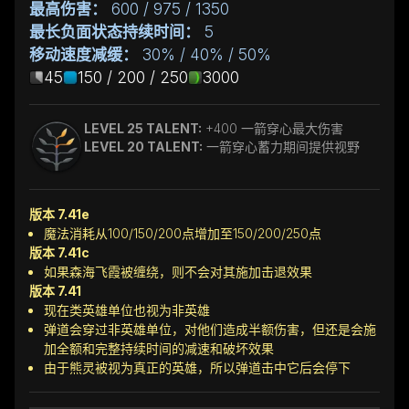
最高伤害：
600 / 975 / 1350
最长负面状态持续时间：
5
移动速度减缓：
30% / 40% / 50%
45
150 / 200 / 250
3000
LEVEL 25 TALENT:
+400 一箭穿心最大伤害
LEVEL 20 TALENT:
一箭穿心蓄力期间提供视野
版本 7.41e
魔法消耗从100/150/200点增加至150/200/250点
版本 7.41c
如果森海飞霞被缠绕，则不会对其施加击退效果
版本 7.41
现在类英雄单位也视为非英雄
弹道会穿过非英雄单位，对他们造成半额伤害，但还是会施
加全额和完整持续时间的减速和破坏效果
由于熊灵被视为真正的英雄，所以弹道击中它后会停下