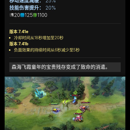
移动速度减缓：
25%
技能伤害提升：
20%
20
125
1100
版本 7.41e
冷却时间从18秒增加至20秒
版本 7.41b
负面效果的持续时间从6秒减少至5秒
森海飞霞童年的宝贵残存变成了致命的消遣。