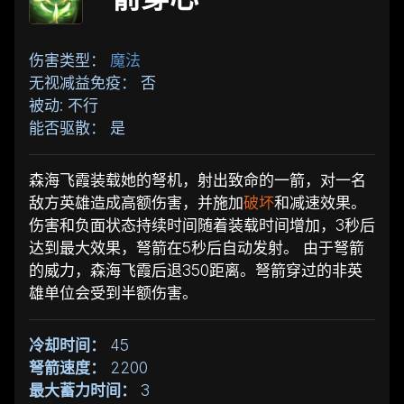
伤害类型：
魔法
无视减益免疫： 否
被动: 不行
能否驱散： 是
森海飞霞装载她的弩机，射出致命的一箭，对一名
敌方英雄造成高额伤害，并施加
破坏
和减速效果。
伤害和负面状态持续时间随着装载时间增加，3秒后
达到最大效果，弩箭在5秒后自动发射。 由于弩箭
的威力，森海飞霞后退350距离。弩箭穿过的非英
雄单位会受到半额伤害。
冷却时间：
45
弩箭速度：
2200
最大蓄力时间：
3