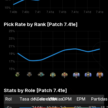
Pick Rate by Rank [Patch
7.41e
]
Stats by Role [Patch
7.41e
]
Rol
Tasa de Selección
% de victorias
VMA
OPM
EPM
Partidas
Senda central
74.0%
49.9%
3.2
609
878
45.