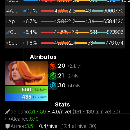
Apoyo
11.1%
46.9%
2.2
437
660
6770
Apoyo primario
6.7%
45.8%
2.2
434
658
4120
Carry
6.4%
44.5%
2.9
631
877
3906
Senda lateral
1.8%
45.9%
2.4
537
775
1074
Atributos
20
+
2.4
/lvl
21
+
2.4
/lvl
30
+
4.0
/lvl
560
+
52.8
/lvl
435
+
48.0
/lvl
Stats
de daño
:
51
- 59
+
4.0
/
nivel
(
181
- 189
al nivel
30)
Alcance
:
670
Armor
:
3.5
+
0.4
/
nivel
(
17.4
al nivel
30)