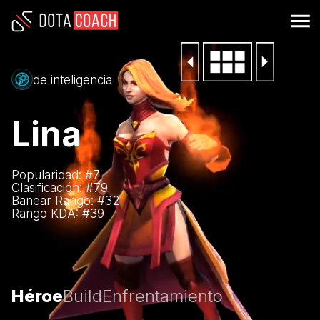
de inteligencia
Lina
Popularidad: #
7
Clasificación: #
79
Banear Rango: #
32
Rango KDA: #
39
Héroe
Build
Enfrentamiento