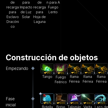
de
para
de
n para A
recarga
Impacto
recarga
Fuego
para
de Luz
para
Lento
Esclavo
Solar
Hoja de
Dracóni
Laguna
co
Construcción de objetos
Empezando
55
55
55
90
65
Rama
Rama
Rama
Tango
Fuego
Férrea
Férrea
Férrea
Feérico
Fase
675
500
505
460
225
inicial
Botella
Botas
Talismán
Varita
Lazo de