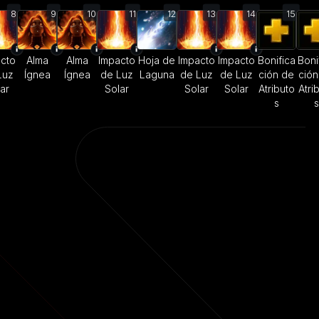
8
9
10
11
12
13
14
15
cto
Alma
Alma
Impacto
Hoja de
Impacto
Impacto
Bonifica
Boni
Luz
Ígnea
Ígnea
de Luz
Laguna
de Luz
de Luz
ción de
ción
ar
Solar
Solar
Solar
Atributo
Atri
s
s