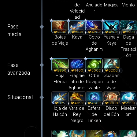
de
Anulado
Mágica
Viento
Velocid
r
ad
Fase
2500
2100
4200
4200
2250
media
Botas
Kaya
Cetro
Yasha y
Daga
de Viaje
de
Kaya
de
Aghanim
Traslaci
ón
Fase
5200
1400
5000
5200
avanzada
Hoja
Fragme
Orbe
Guadañ
Etérea
nto de
Revigori
a de
Aghanim
zante
Vyse
Situacional
1125
4050
4800
3000
2950
Hoja del
Vara del
Esfera
Disco
Maelstr
Halcón
Rey
de
del Eón
om
Negro
Linken