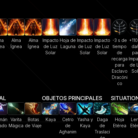
ma
Alma
Alma
Impacto
Hoja de
Impacto
Impacto
-3 s de
+110
ea
Ígnea
Ígnea
de Luz
Laguna
de Luz
de Luz
tiempo
da
Solar
Solar
Solar
de
pa
recarga
Impa
para
de 
Esclavo
Sol
Dracóni
co
IAL
OBJETOS PRINCIPALES
SITUATIO
smán
Varita
Botas
Kaya
Cetro
Yasha y
Daga
Hoja
Len
ado
Mágica
de Viaje
de
Kaya
de
Etérea
Eté
Aghanim
Traslaci
ón