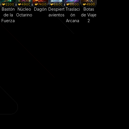
2200
4900
7400
6800
6800
4500
Bastón
Núcleo
Dagón
Despiert
Traslaci
Botas
de la
Octarino
avientos
ón
de Viaje
Fuerza
Arcana
2