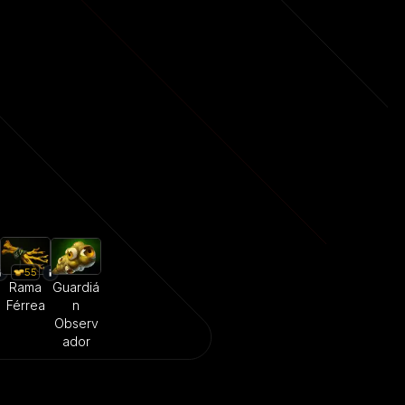
55
Rama
Guardiá
Férrea
n
Observ
ador