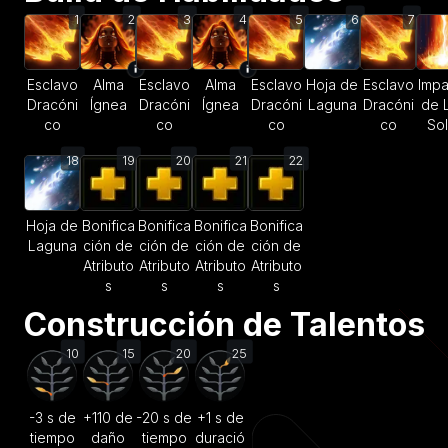
1
2
3
4
5
6
7
Esclavo
Alma
Esclavo
Alma
Esclavo
Hoja de
Esclavo
Impa
Dracóni
Ígnea
Dracóni
Ígnea
Dracóni
Laguna
Dracóni
de 
co
co
co
co
Sol
18
19
20
21
22
Hoja de
Bonifica
Bonifica
Bonifica
Bonifica
Laguna
ción de
ción de
ción de
ción de
Atributo
Atributo
Atributo
Atributo
s
s
s
s
Construcción de Talentos
10
15
20
25
-3 s de
+110 de
-20 s de
+1 s de
tiempo
daño
tiempo
duració