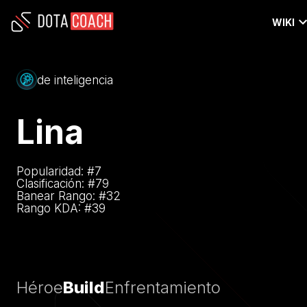
WIKI
de inteligencia
Lina
Popularidad: #
7
Clasificación: #
79
Banear Rango: #
32
Rango KDA: #
39
Héroe
Build
Enfrentamiento