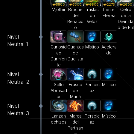
5500
3300
6800
2275
2600
Mjollnir
Broche
Traslaci
Lente
Cetro
del
ón
Etérea
de la
Renacid
Veloz
Divinida
o
d de Eul
Nivel
Neutral 1
Curiosid
Guantes
Místico
Acelera
ad
de
do
Durmien
Duelista
te
Nivel
Neutral 2
Sello
Frasco
Perspic
Místico
Abrasad
de
az
or
Maná
Nivel
Neutral 3
Lanzah
Marca
Perspic
Místico
echizos
del
az
Partisan
o