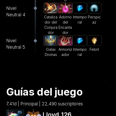
Nivel
Neutral 4
Cataliza
Adorno
Intempo
Perspic
dor del
del
ral
az
Conjura
Encanta
dor
dor
Nivel
Neutral 5
Galas
Armoniz
Intempo
Febril
Divinas
ador
ral
Guías del juego
7.41d | Principal | 22,490 suscriptores
Lloyd_126