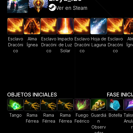
Ver en Steam
Esclavo
Alma
Esclavo
Impacto
Esclavo
Hoja de
Esclavo
Al
Dracóni
Ígnea
Dracóni
de Luz
Dracóni
Laguna
Dracóni
Ígn
co
co
Solar
co
co
OBJETOS INICIALES
FASE INIC
Tango
Rama
Rama
Rama
Fuego
Guardiá
Botella
Tali
Férrea
Férrea
Férrea
Feérico
n
Anul
Observ
r
ador