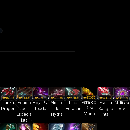
5000
1900
2550
5700
5900
4450
6400
4350
Vara del
Lanza
Equipo
Hoja Pla
Aliento
Pica
Espina
Nulifica
Rey
Dragón
del
teada
de
Huracán
Sangrie
dor
Mono
Especial
Hydra
nta
ista