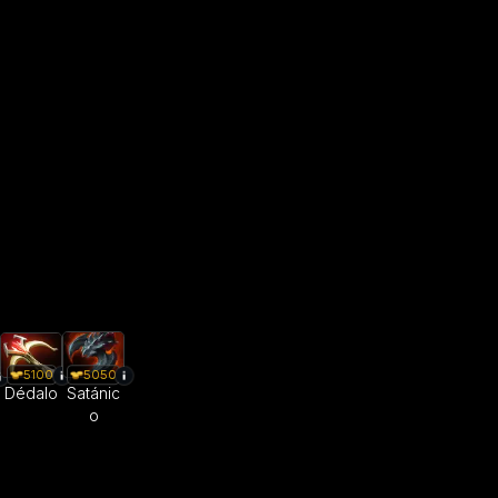
5050
5100
Satánic
Dédalo
o