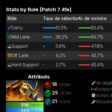
Stats by Role [Patch
7.41e
]
Rôle
Taux de sélection
% de victoire
Carry
51.3%
50.4%
Mid Lane
36.2%
50.7%
Support
5.6%
47.8%
Off Lane
4.2%
45.7%
Hard Support
2.7%
45.4%
Attributs
de dégâ
18
+
2.0
/lvl
Portée
:
25
+
2.7
/lvl
Armor
:
4
21
Mouvem
+
2.2
/lvl
516
+
44.0
/lvl
327
+
26.4
/lvl