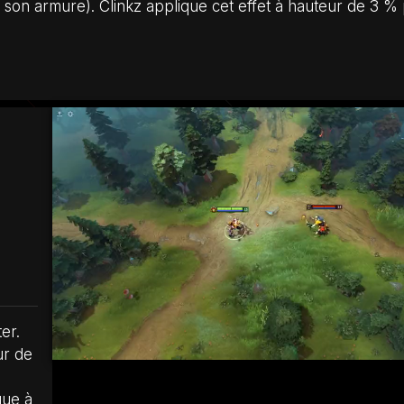
e son armure). Clinkz applique cet effet à hauteur de 3 %
er.
ur de
que à