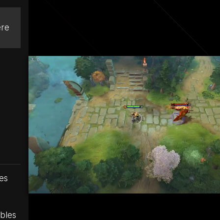
ère
des
ibles