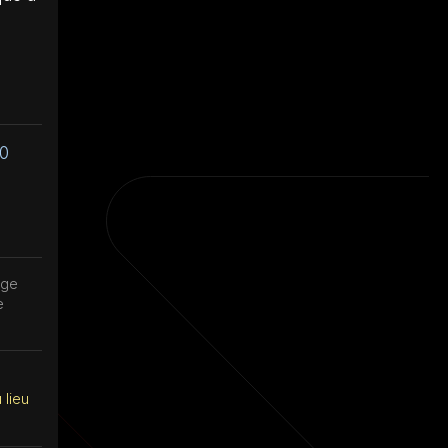
40
rge
e
 lieu