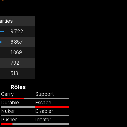
arties
9 722
6 857
1 069
792
513
Rôles
Carry
Support
Durable
Escape
Nuker
Disabler
Pusher
Initiator