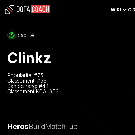
WIKI
CI
d'agilité
Clinkz
Popularité: #
75
Classement: #
58
Ban de rang: #
44
Classement KDA: #
52
Héros
Build
Match-up