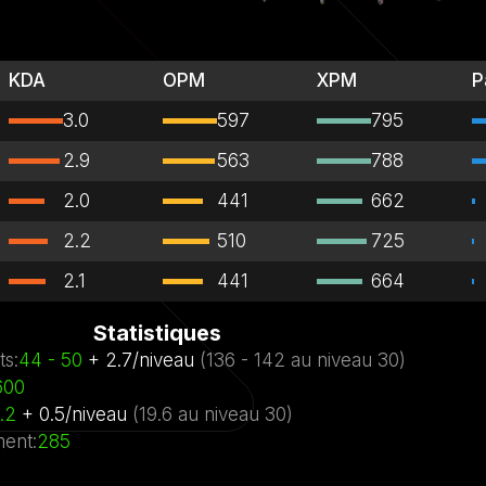
KDA
OPM
XPM
P
3.0
597
795
2.9
563
788
2.0
441
662
2.2
510
725
2.1
441
664
Statistiques
ts
:
44
- 50
+
2.7
/
niveau
(
136
- 142
au niveau
30)
600
.2
+
0.5
/
niveau
(
19.6
au niveau
30)
ent
:
285