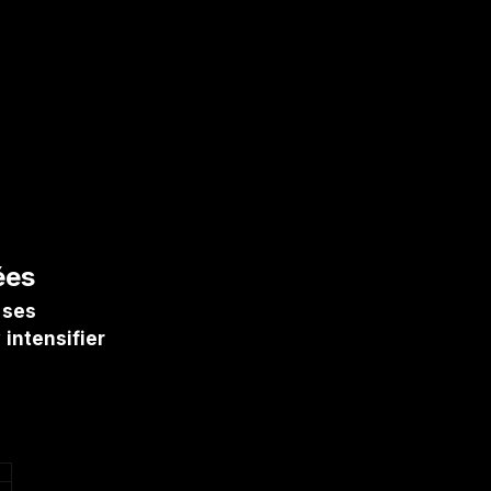
ées
 ses
r
intensifier