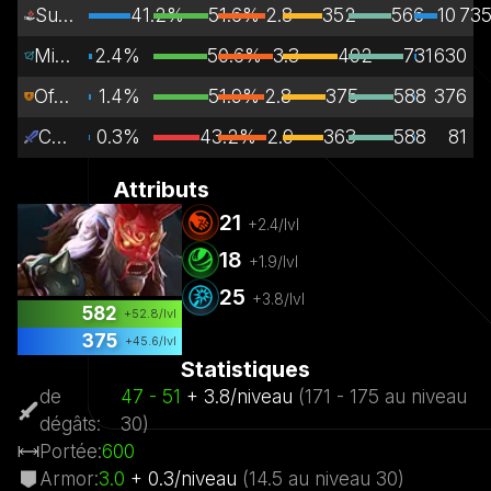
Support
41.2%
51.6%
2.8
352
566
10 73
Mid Lane
2.4%
50.6%
3.3
492
731
630
Off Lane
1.4%
51.9%
2.8
375
588
376
Carry
0.3%
43.2%
2.9
363
588
81
Attributs
21
+
2.4
/lvl
18
+
1.9
/lvl
25
+
3.8
/lvl
582
+
52.8
/lvl
375
+
45.6
/lvl
Statistiques
de
47
- 51
+
3.8
/
niveau
(
171
- 175
au niveau
dégâts
:
30)
Portée
:
600
Armor
:
3.0
+
0.3
/
niveau
(
14.5
au niveau
30)