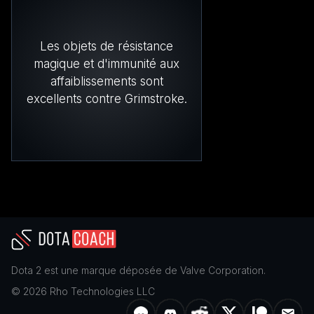
Les objets de résistance
magique et d'immunité aux
affaiblissements sont
excellents contre Grimstroke.
Dota 2
est une marque déposée de
Valve Corporation
.
©
2026
Rho Technologies LLC