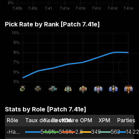
Pick Rate by Rank [Patch
7.41e
]
Stats by Role [Patch
7.41e
]
Rôle
Taux de sélection
% de victoire
KDA
OPM
XPM
Parties
Hard Support
54.6%
51.6%
2.8
349
563
14 2