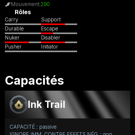
Mouvement
:
290
Rôles
Carry
Support
Durable
Escape
Nuker
Disabler
Pusher
Initiator
Capacités
Ink Trail
CAPACITÉ : passive
IGNORE IMM. CONTRE EFFETS NÉG. : non