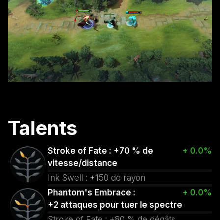
Talents
Stroke of Fate : +70 % de
+ 0.0%
vitesse/distance
Ink Swell : +150 de rayon
Phantom's Embrace :
+ 0.0%
+2 attaques pour tuer le spectre
Stroke of Fate : +80 % de dégâts