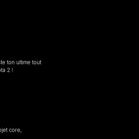
e ton ultime tout
ta 2 !
jet core,