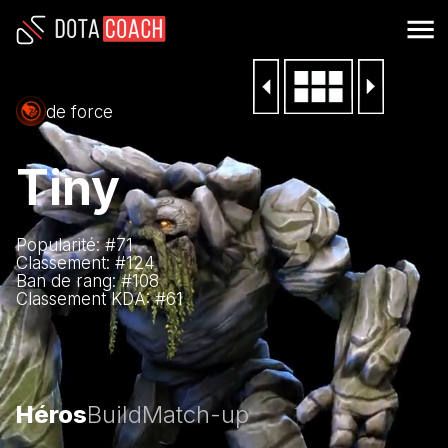
de force
Tiny
Popularité: #
71
Classement: #
124
Ban de rang: #
108
Classement KDA: #
61
Héros
Build
Match-up