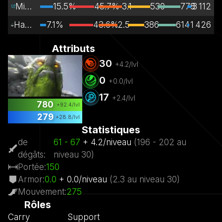
Mid Lane
15.5%
45.7%
3.1
530
778
3 112
Hard Support
7.1%
43.6%
2.5
386
614
1 426
Attributs
30
+
4.2
/lvl
0
+
0.0
/lvl
17
+
2.4
/lvl
780
+
92.4
/lvl
279
+
28.8
/lvl
Statistiques
de
61
- 67
+
4.2
/
niveau
(
196
- 202
au
dégâts
:
niveau
30)
Portée
:
150
Armor
:
0.0
+
0.0
/
niveau
(
2.3
au niveau
30)
Mouvement
:
275
Rôles
Carry
Support