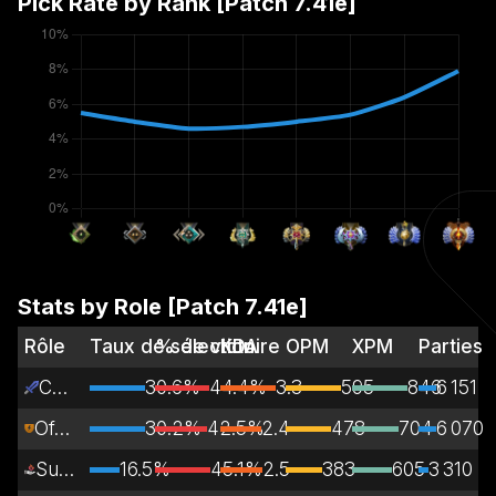
Pick Rate by Rank [Patch
7.41e
]
Stats by Role [Patch
7.41e
]
Rôle
Taux de sélection
% de victoire
KDA
OPM
XPM
Parties
Carry
30.6%
44.4%
3.3
595
846
6 151
Off Lane
30.2%
42.5%
2.4
478
704
6 070
Support
16.5%
45.1%
2.5
383
605
3 310