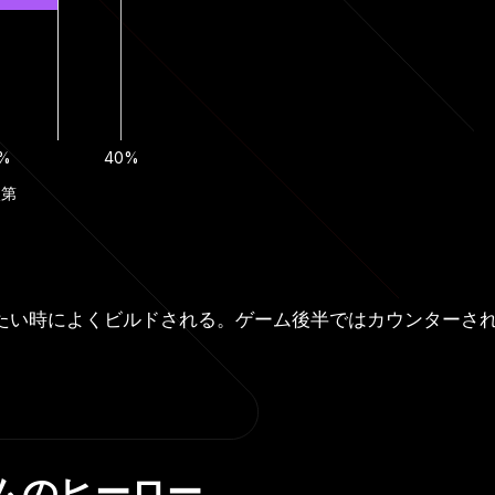
%
40%
次第
たい時によくビルドされる。ゲーム後半ではカウンターさ
ムのヒーロー