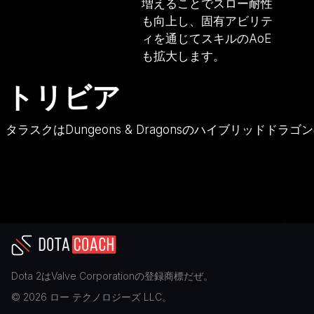
増えることでスロー耐性
も向上し、固有アビリテ
ィを通じてスキルのAoE
も拡大します。
トリビア
タラスクはDungeons & Dragonsのハイブリッドド
Dota 2
は
Valve Corporation
の登録商標だぜ。
©
2026
ロー テクノロジーズ LLC。