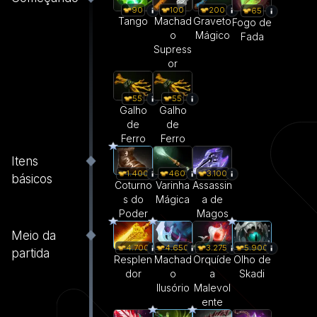
90
100
200
65
Tango
Machad
Graveto
Fogo de
o
Mágico
Fada
Supress
or
55
55
Galho
Galho
de
de
Ferro
Ferro
Itens
1.400
460
3.100
básicos
Coturno
Varinha
Assassin
s do
Mágica
a de
Poder
Magos
Meio da
4.700
4.650
3.275
5.900
partida
Resplen
Machad
Orquíde
Olho de
dor
o
a
Skadi
Ilusório
Malevol
ente