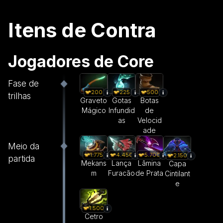
Itens de Contra
Jogadores de Core
Fase de
200
225
500
trilhas
Graveto
Gotas
Botas
Mágico
Infundid
de
as
Velocid
ade
Meio da
1.775
4.450
5.700
2.150
partida
Mekans
Lança
Lâmina
Capa
m
Furacão
de Prata
Cintilant
e
1.500
Cetro