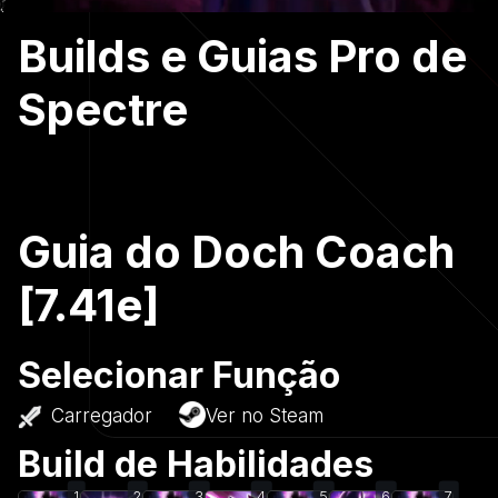
Builds e Guias Pro de
Spectre
Guia do Doch Coach
[7.41e]
Selecionar Função
Carregador
Ver no Steam
Build de Habilidades
1
2
3
4
5
6
7