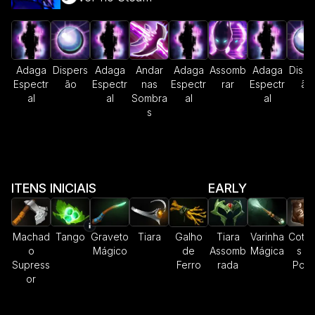
Adaga
Dispers
Adaga
Andar
Adaga
Assomb
Adaga
Dispe
Espectr
ão
Espectr
nas
Espectr
rar
Espectr
ão
al
al
Sombra
al
al
s
ITENS INICIAIS
EARLY
Machad
Tango
Graveto
Tiara
Galho
Tiara
Varinha
Cotur
o
Mágico
de
Assomb
Mágica
s d
Supress
Ferro
rada
Pod
or