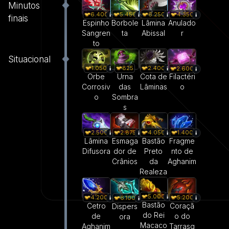
Minutos
6.400
5.450
6.250
4.350
finais
Espinho
Borbole
Lâmina
Anulado
Sangren
ta
Abissal
r
to
Situacional
1.050
825
2.400
2.600
Orbe
Urna
Cota de
Filactéri
Corrosiv
das
Lâminas
o
o
Sombra
s
2.500
2.875
4.050
1.400
Lâmina
Esmaga
Bastão
Fragme
Difusora
dor de
Preto
nto de
Crânios
da
Aghanim
Realeza
5.000
4.200
5.200
6.100
Bastão
Cetro
Coraçã
Dispers
do Rei
de
o do
ora
Macaco
Aghanim
Tarrasq