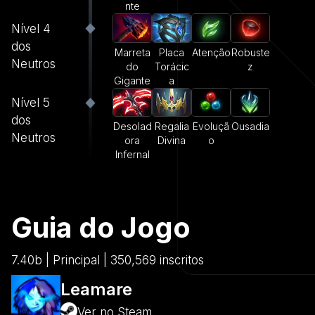
nte
Nível 4
dos
Marreta
Placa
Atenção
Robuste
Neutros
do
Torácic
z
Gigante
a
Nível 5
dos
Desolad
Regalia
Evoluçã
Ousadia
Neutros
ora
Divina
o
Infernal
Guia do Jogo
7.40b | Principal | 350,569 inscritos
Leamare
Ver no Steam