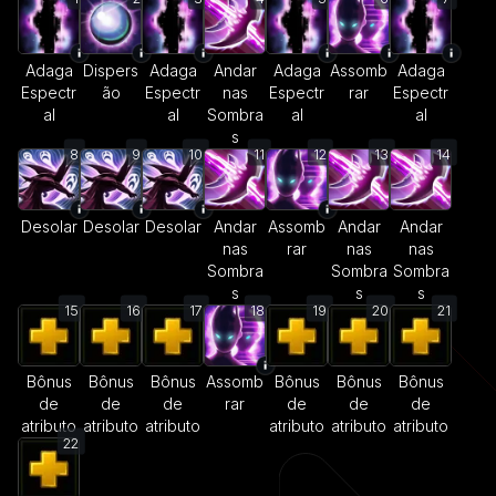
Adaga
Dispers
Adaga
Andar
Adaga
Assomb
Adaga
Espectr
ão
Espectr
nas
Espectr
rar
Espectr
al
al
Sombra
al
al
s
8
9
10
11
12
13
14
Desolar
Desolar
Desolar
Andar
Assomb
Andar
Andar
nas
rar
nas
nas
Sombra
Sombra
Sombra
s
s
s
15
16
17
18
19
20
21
Bônus
Bônus
Bônus
Assomb
Bônus
Bônus
Bônus
de
de
de
rar
de
de
de
atributo
atributo
atributo
atributo
atributo
atributo
22