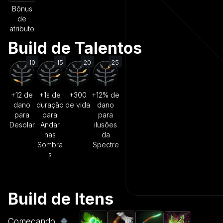
Bônus
de
atributo
Build de Talentos
10
15
20
25
+12 de
+1s de
+300
+12% de
dano
duração
de vida
dano
para
para
para
Desolar
Andar
ilusões
nas
da
Sombra
Spectre
s
Build de Itens
Começando