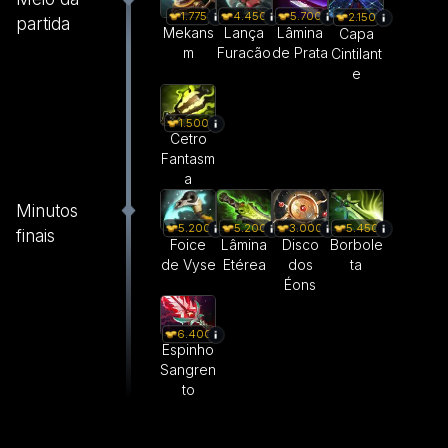
1.775
4.450
5.700
2.150
partida
Mekans
Lança
Lâmina
Capa
m
Furacão
de Prata
Cintilant
e
1.500
Cetro
Fantasm
a
Minutos
5.200
5.200
3.000
5.450
finais
Foice
Lâmina
Disco
Borbole
de Vyse
Etérea
dos
ta
Éons
6.400
Espinho
Sangren
to