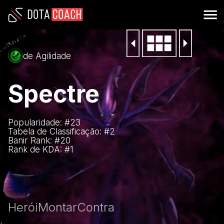
de Agilidade
Spectre
Popularidade: #
23
Tabela de Classificação: #
2
Banir Rank: #
20
Rank de KDA: #
1
Herói
Montar
Contra