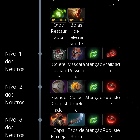
ue
5.000
2.500
Orbe
Botas
Restaur
de
ador
Teletran
sporte
Nível 1
dos
Atenção
Vitalidad
Colete
Máscara
Neutros
e
Lascad
Possuíd
o
a
Nível 2
dos
Escudo
Casco
Atenção
Robuste
Neutros
Desgast
Rebeld
z
ado
e
Nível 3
dos
Capa
Faca de
Atenção
Robuste
Neutros
Flameja
Serra
z