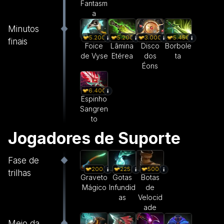
Fantasm
a
Minutos
5.200
5.200
3.000
5.450
finais
Foice
Lâmina
Disco
Borbole
de Vyse
Etérea
dos
ta
Éons
6.400
Espinho
Sangren
to
Jogadores de Suporte
Fase de
200
225
500
trilhas
Graveto
Gotas
Botas
Mágico
Infundid
de
as
Velocid
ade
Meio da