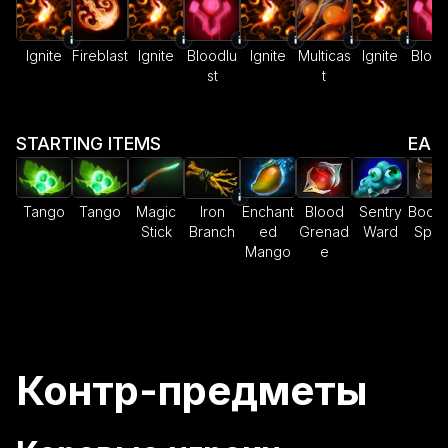
Ignite
Fireblast
Ignite
Bloodlu
Ignite
Multicas
Ignite
Blood
st
t
st
STARTING ITEMS
EAR
Tango
Tango
Magic
Iron
Enchant
Blood
Sentry
Boots
Stick
Branch
ed
Grenad
Ward
Spe
Mango
e
Контр-предметы