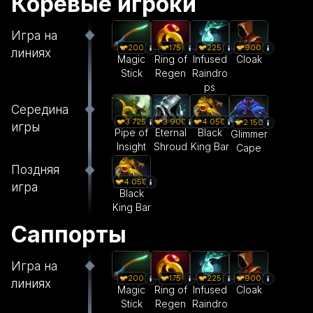
Коревые игроки
Игра на
200
175
225
900
линиях
Magic
Ring of
Infused
Cloak
Stick
Regen
Raindro
ps
Середина
3 725
3 900
4 050
2 150
игры
Pipe of
Eternal
Black
Glimmer
Insight
Shroud
King Bar
Cape
Поздняя
4 050
игра
Black
King Bar
Саппорты
Игра на
200
175
225
900
линиях
Magic
Ring of
Infused
Cloak
Stick
Regen
Raindro