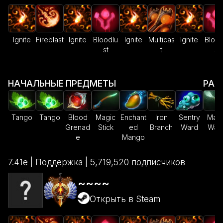
Ignite
Fireblast
Ignite
Bloodlu
Ignite
Multicas
Ignite
Blood
st
t
st
НАЧАЛЬНЫЕ ПРЕДМЕТЫ
РАН
Tango
Tango
Blood
Magic
Enchant
Iron
Sentry
Magi
Grenad
Stick
ed
Branch
Ward
Wan
e
Mango
7.41e | Поддержка | 5,719,520 подписчиков
~~~~
Открыть в Steam