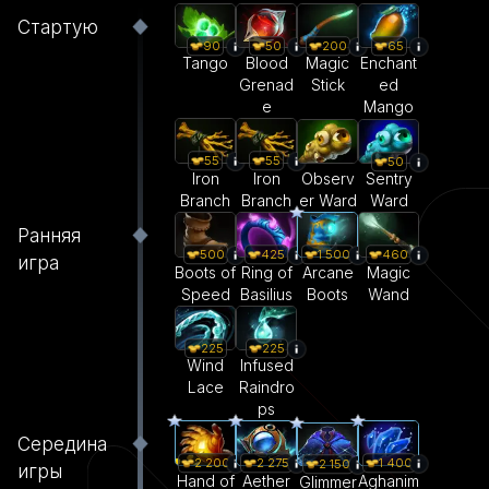
Стартую
90
50
200
65
Tango
Blood
Magic
Enchant
Grenad
Stick
ed
e
Mango
55
55
50
Iron
Iron
Observ
Sentry
Branch
Branch
er Ward
Ward
Ранняя
500
425
1 500
460
игра
Boots of
Ring of
Arcane
Magic
Speed
Basilius
Boots
Wand
225
225
Wind
Infused
Lace
Raindro
ps
Середина
2 200
2 275
1 400
2 150
игры
Hand of
Aether
Aghanim
Glimmer