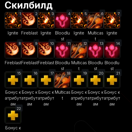
Скилбилд
1
2
3
4
5
6
7
Ignite
Fireblast
Ignite
Bloodlu
Ignite
Multicas
Ignite
st
t
8
9
10
11
12
13
14
Fireblast
Fireblast
Fireblast
Bloodlu
Multicas
Bloodlu
Bloodlu
st
t
st
st
15
16
17
18
19
20
21
Бонус к
Бонус к
Бонус к
Multicas
Бонус к
Бонус к
Бонус к
атрибут
атрибут
атрибут
t
атрибут
атрибут
атрибут
ам
ам
ам
ам
ам
ам
22
Бонус к