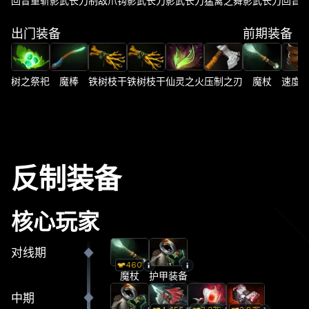
回音重斩
影武长刀
制敌爪钩
影武长刀
影武长刀
猛禽之舞
影武长刀
回音
出门装备
前期装备
树之祭祀
魔棒
铁树枝干
铁树枝干
仙灵之火
压制之刃
魔杖
速度
反制装备
核心玩家
对线期
460
魔杖
护甲装备
中期