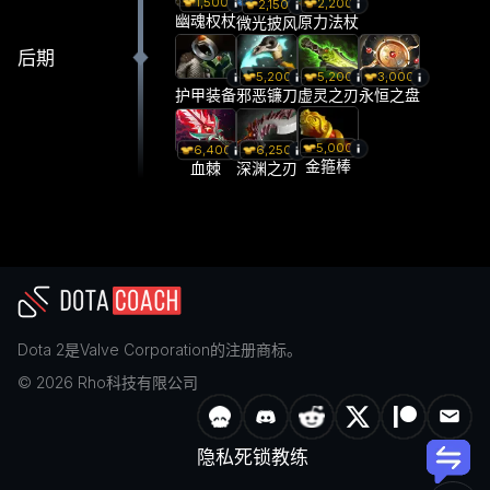
1,500
2,200
2,150
幽魂权杖
原力法杖
微光披风
后期
5,200
5,200
3,000
护甲装备
邪恶镰刀
虚灵之刃
永恒之盘
5,000
6,400
6,250
金箍棒
血棘
深渊之刃
Dota 2
是
Valve Corporation
的注册商标。
©
2026
Rho科技有限公司
隐私
死锁教练