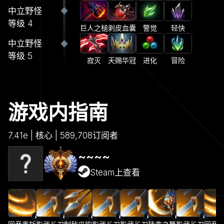
中立野怪
等级 4
巨人之槌
剥皮血囊
警觉
轻快
中立野怪
等级 5
寂灭
天赐华冠
进化
冒险
游戏内指南
7.41e | 核心 | 589,708订阅者
~~~~
Steam上查看