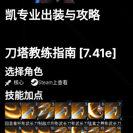
凯专业出装与攻略
刀塔教练指南 [7.41e]
选择角色
核心
Steam上查看
技能加点
1
2
3
4
5
6
7
回音重斩
影武长刀
制敌爪钩
影武长刀
影武长刀
猛禽之舞
影武长刀
8
9
10
11
12
13
14