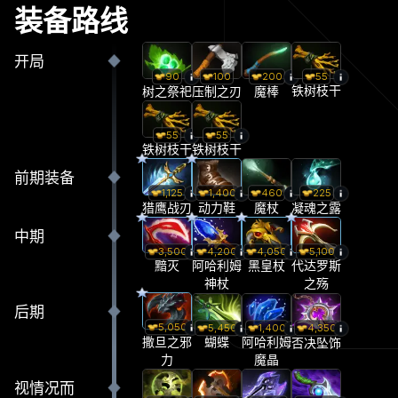
装备路线
开局
55
90
100
200
铁树枝干
树之祭祀
压制之刃
魔棒
55
55
铁树枝干
铁树枝干
前期装备
1,125
1,400
460
225
猎鹰战刃
动力鞋
魔杖
凝魂之露
中期
3,500
4,200
4,050
5,100
黯灭
阿哈利姆
黑皇杖
代达罗斯
神杖
之殇
后期
5,050
5,450
1,400
4,350
撒旦之邪
蝴蝶
阿哈利姆
否决坠饰
力
魔晶
视情况而