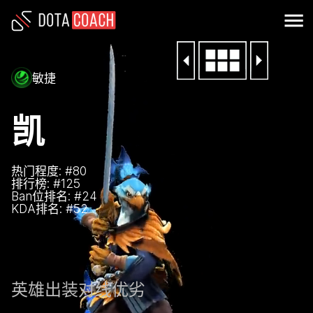
敏捷
凯
热门程度: #
80
排行榜: #
125
Ban位排名: #
24
KDA排名: #
52
英雄
出装
对线优劣