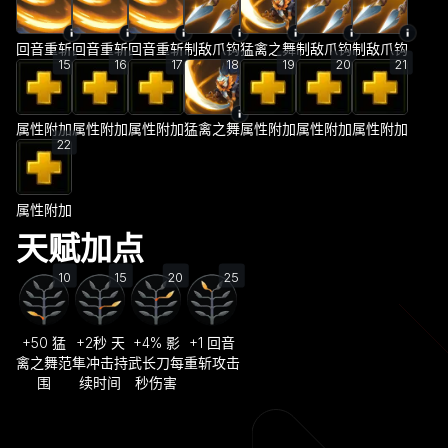
回音重斩
回音重斩
回音重斩
制敌爪钩
猛禽之舞
制敌爪钩
制敌爪钩
15
16
17
18
19
20
21
属性附加
属性附加
属性附加
猛禽之舞
属性附加
属性附加
属性附加
22
属性附加
天赋加点
10
15
20
25
+50 猛
+2秒 天
+4% 影
+1 回音
禽之舞范
隼冲击持
武长刀每
重斩攻击
围
续时间
秒伤害