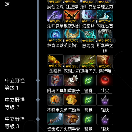
1,050
3,900
3,100
2,500
定
腐蚀之珠
狂战斧
法师克星
净魂之刃
3,100
4,200
4,650
2,250
法师克星
散夜对剑
幻影斧
闪烁匕首
4,800
3,300
5,900
6,100
林肯法球
英灵胸针
斯嘉蒂之
散魂剑
眼
5,000
6,250
6,800
2,500
金箍棒
深渊之刃
迅疾闪光
远行鞋
中立野怪
等级 1
加重骰子
警觉
壮实
附魂面具
中立野怪
等级 2
不羁甲壳
勇气勋章
警觉
轻快
中立野怪
等级 3
锯齿短刀
火药手套
警觉
轻快