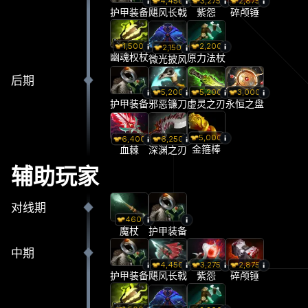
4,450
3,275
2,875
护甲装备
飓风长戟
紫怨
碎颅锤
1,500
2,200
2,150
幽魂权杖
原力法杖
微光披风
后期
5,200
5,200
3,000
护甲装备
邪恶镰刀
虚灵之刃
永恒之盘
5,000
6,400
6,250
金箍棒
血棘
深渊之刃
辅助玩家
对线期
460
魔杖
护甲装备
中期
4,450
3,275
2,875
护甲装备
飓风长戟
紫怨
碎颅锤