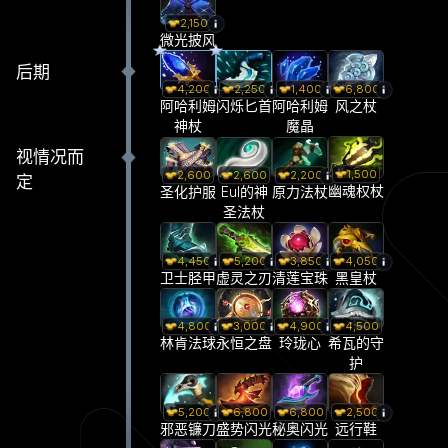
2,150
微光披风
后期
4,200
2,250
1,400
6,800
阿哈利姆
闪烁匕首
阿哈利姆
风之杖
神杖
魔晶
视情况而
1,500
2,600
2,600
2,200
定
幽魂权杖
圣化护服
Eul的神
原力法杖
圣法杖
4,450
5,200
3,850
4,050
卫士胫甲
虚灵之刃
清莲宝珠
黑皇杖
4,800
3,000
4,900
4,500
林肯法球
永恒之盘
玲珑心
希瓦的守
护
5,200
6,800
6,800
2,500
邪恶镰刀
盛势闪光
秘奥闪光
远行鞋