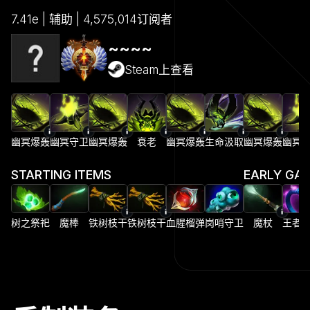
7.41e | 辅助 | 4,575,014订阅者
~~~~
Steam上查看
幽冥爆轰
幽冥守卫
幽冥爆轰
衰老
幽冥爆轰
生命汲取
幽冥爆轰
幽冥
STARTING ITEMS
EARLY GA
树之祭祀
魔棒
铁树枝干
铁树枝干
血腥榴弹
岗哨守卫
魔杖
王者