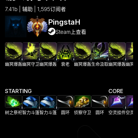
7.41b | 辅助 | 1,595订阅者
PingstaH
Steam上查看
幽冥爆轰
幽冥守卫
幽冥爆轰
衰老
幽冥爆轰
生命汲取
幽冥爆轰
幽冥
STARTING
CORE
树之祭祀
智力斗篷
智力斗篷
圆环
侦察守卫
圆环
空灵挂件
空灵