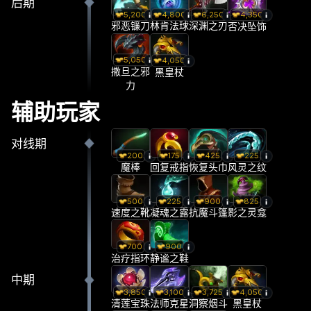
后期
5,200
4,800
6,250
4,350
邪恶镰刀
林肯法球
深渊之刃
否决坠饰
5,050
4,050
撒旦之邪
黑皇杖
力
辅助玩家
对线期
200
175
425
225
魔棒
回复戒指
恢复头巾
风灵之纹
500
225
900
825
速度之靴
凝魂之露
抗魔斗篷
影之灵龛
700
900
治疗指环
静谧之鞋
中期
3,850
3,100
3,725
4,050
清莲宝珠
法师克星
洞察烟斗
黑皇杖