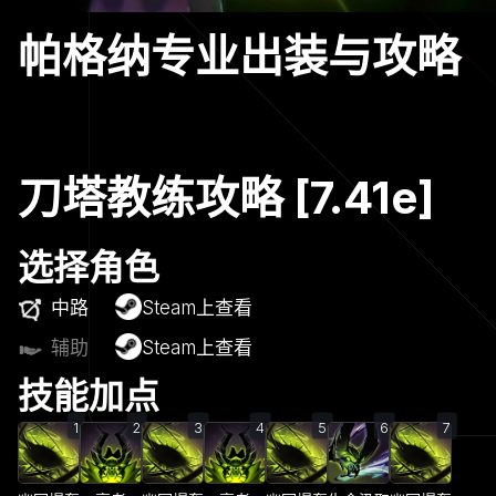
帕格纳专业出装与攻略
刀塔教练攻略 [7.41e]
选择角色
中路
Steam上查看
辅助
Steam上查看
技能加点
1
2
3
4
5
6
7