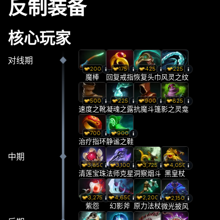
反制装备
核心玩家
对线期
200
175
425
225
魔棒
回复戒指
恢复头巾
风灵之纹
500
225
900
825
速度之靴
凝魂之露
抗魔斗篷
影之灵龛
700
900
治疗指环
静谧之鞋
中期
3,850
3,100
3,725
4,050
清莲宝珠
法师克星
洞察烟斗
黑皇杖
3,275
4,650
2,200
2,150
紫怨
幻影斧
原力法杖
微光披风