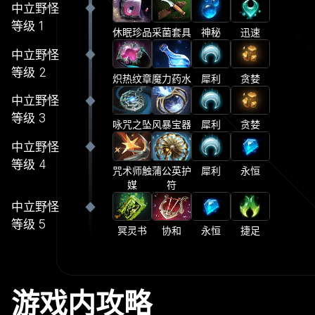
中立野怪
等级 1
休眠珍品
采菌套具
神秘
迅速
中立野怪
等级 2
炽热纹章
魔力药水
犀利
贪婪
中立野怪
等级 3
咏咒之坠
风暴宝器
犀利
贪婪
中立野怪
等级 4
咒术师触
蒲公英护
犀利
永恒
媒
符
中立野怪
等级 5
冥灵书
协和
永恒
捷足
游戏内攻略