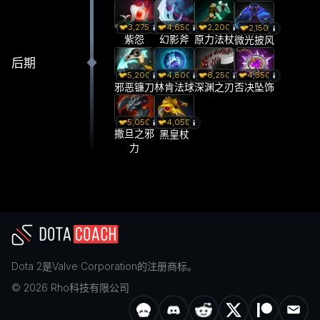
3,275
4,650
2,200
2,150
紫怨
幻影斧
原力法杖
微光披风
后期
5,200
4,800
6,250
4,350
邪恶镰刀
林肯法球
深渊之刃
否决坠饰
5,050
4,050
撒旦之邪
黑皇杖
力
Dota 2
是
Valve Corporation
的注册商标。
©
2026
Rho科技有限公司