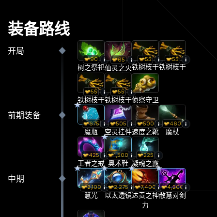
装备路线
开局
55
55
90
65
铁树枝干
铁树枝干
树之祭祀
仙灵之火
55
55
铁树枝干
铁树枝干
侦察守卫
前期装备
675
505
500
460
魔瓶
空灵挂件
速度之靴
魔杖
425
1,500
225
王者之戒
奥术鞋
凝魂之露
中期
2,100
2,275
7,400
4,200
慧光
以太透镜
达贡之神
散慧对剑
力