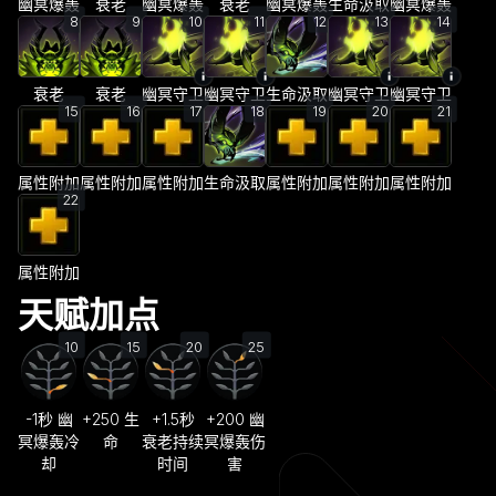
幽冥爆轰
衰老
幽冥爆轰
衰老
幽冥爆轰
生命汲取
幽冥爆轰
8
9
10
11
12
13
14
衰老
衰老
幽冥守卫
幽冥守卫
生命汲取
幽冥守卫
幽冥守卫
15
16
17
18
19
20
21
属性附加
属性附加
属性附加
生命汲取
属性附加
属性附加
属性附加
22
属性附加
天赋加点
10
15
20
25
-1秒 幽
+250 生
+1.5秒
+200 幽
冥爆轰冷
命
衰老持续
冥爆轰伤
却
时间
害