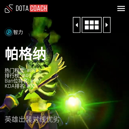
智力
帕格纳
热门程度: #
89
排行榜: #
46
Ban位排名: #
107
KDA排名: #
101
英雄
出装
对线优劣