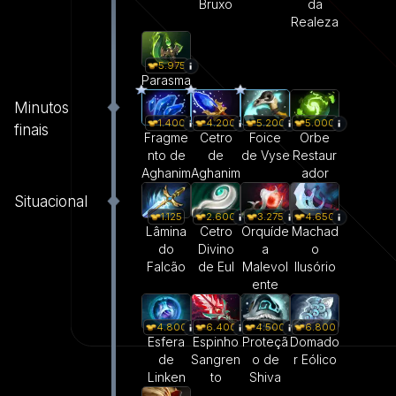
Bruxo
da
Realeza
5.975
Parasma
Minutos
1.400
4.200
5.200
5.000
finais
Fragme
Cetro
Foice
Orbe
nto de
de
de Vyse
Restaur
Aghanim
Aghanim
ador
Situacional
1.125
2.600
3.275
4.650
Lâmina
Cetro
Orquíde
Machad
do
Divino
a
o
Falcão
de Eul
Malevol
Ilusório
ente
4.800
6.400
4.500
6.800
Esfera
Espinho
Proteçã
Domado
de
Sangren
o de
r Eólico
Linken
to
Shiva