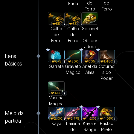
de
de
Fada
Ferro
Ferro
55
55
Galho
Galho
Sentinel
de
de
a
Ferro
Ferro
Observ
adora
Itens
675
200
805
1.400
básicos
Garrafa
Graveto
Anel da
Coturno
Mágico
Alma
s do
Poder
460
Varinha
Mágica
Meio da
2.100
2.775
4.200
4.050
partida
Kaya
Lâmina
Kaya e
Bastão
do
Sange
Preto