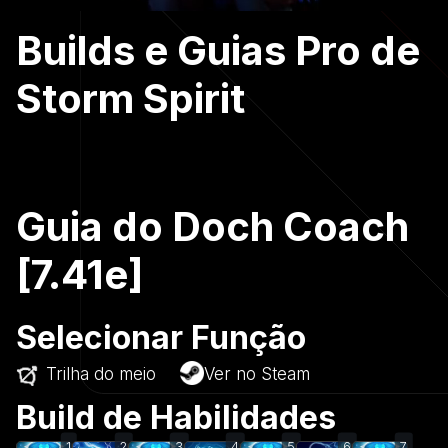
Builds e Guias Pro de
Storm Spirit
Guia do Doch Coach
[7.41e]
Selecionar Função
Trilha do meio
Ver no Steam
Build de Habilidades
1
2
3
4
5
6
7