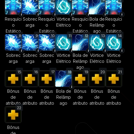
Resquíci
Sobrec
Resquíci
Vórtice
Resquíci
Bola de
Resquíci
o
arga
o
Elétrico
o
Relâmp
o
Estático
Estático
Estático
ago
Estático
8
9
10
11
12
13
14
Sobrec
Sobrec
Sobrec
Vórtice
Bola de
Vórtice
Vórtice
arga
arga
arga
Elétrico
Relâmp
Elétrico
Elétrico
ago
15
16
17
18
19
20
21
Bônus
Bônus
Bônus
Bola de
Bônus
Bônus
Bônus
de
de
de
Relâmp
de
de
de
atributo
atributo
atributo
ago
atributo
atributo
atributo
22
Bônus
de