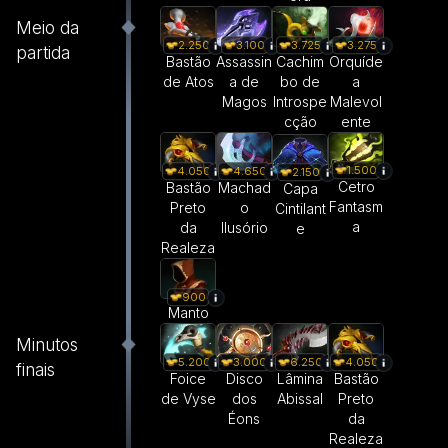
Meio da
2.250
3.100
3.725
3.275
partida
Bastão
Assassin
Cachim
Orquíde
de Atos
a de
bo de
a
Magos
Introspe
Malevol
cção
ente
1.500
4.050
4.650
2.150
Cetro
Bastão
Machad
Capa
Fantasm
Preto
o
Cintilant
a
da
Ilusório
e
Realeza
900
Manto
Minutos
5.200
3.000
6.250
4.050
finais
Foice
Disco
Lâmina
Bastão
de Vyse
dos
Abissal
Preto
Éons
da
Realeza