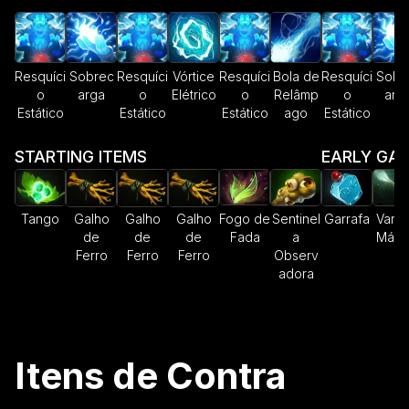
Resquíci
Sobrec
Resquíci
Vórtice
Resquíci
Bola de
Resquíci
Sobr
o
arga
o
Elétrico
o
Relâmp
o
arg
Estático
Estático
Estático
ago
Estático
STARTING ITEMS
EARLY GA
Tango
Galho
Galho
Galho
Fogo de
Sentinel
Garrafa
Varin
de
de
de
Fada
a
Mági
Ferro
Ferro
Ferro
Observ
adora
Itens de Contra