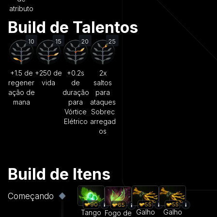
atributo
Build de Talentos
10
15
20
25
+1.5 de
+250 de
+0.2s
2x
regener
vida
de
saltos
ação de
duração
para
mana
para
ataques
Vórtice
Sobrec
Elétrico
arregad
os
Build de Itens
Começando
55
55
90
65
Galho
Galho
Tango
Fogo de