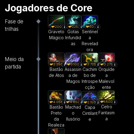
Jogadores de Core
Fase de
200
225
50
trilhas
Graveto
Gotas
Sentinel
Mágico
Infundid
a
as
Revelad
ora
Meio da
2.250
3.100
3.725
3.275
partida
Bastão
Assassin
Cachim
Orquíde
de Atos
a de
bo de
a
Magos
Introspe
Malevol
cção
ente
1.500
4.050
4.650
2.150
Cetro
Bastão
Machad
Capa
Fantasm
Preto
o
Cintilant
a
da
Ilusório
e
Realeza