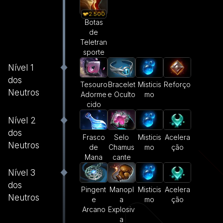
2.500
Botas
de
Teletran
sporte
Nível 1
dos
Tesouro
Bracelet
Misticis
Reforço
Neutros
Adorme
e Oculto
mo
cido
Nível 2
dos
Frasco
Selo
Misticis
Acelera
Neutros
de
Chamus
mo
ção
Mana
cante
Nível 3
dos
Pingent
Manopl
Misticis
Acelera
Neutros
e
a
mo
ção
Arcano
Explosiv
a