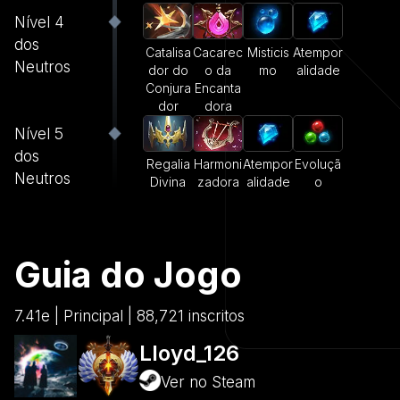
Nível 4
dos
Catalisa
Cacarec
Misticis
Atempor
Neutros
dor do
o da
mo
alidade
Conjura
Encanta
dor
dora
Nível 5
dos
Regalia
Harmoni
Atempor
Evoluçã
Neutros
Divina
zadora
alidade
o
Guia do Jogo
7.41e | Principal | 88,721 inscritos
Lloyd_126
Ver no Steam