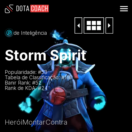
de Inteligência
Storm Spirit
Popularidade: #
53
Tabela de Classificação: #
116
Banir Rank: #
52
Rank de KDA: #
24
Herói
Montar
Contra