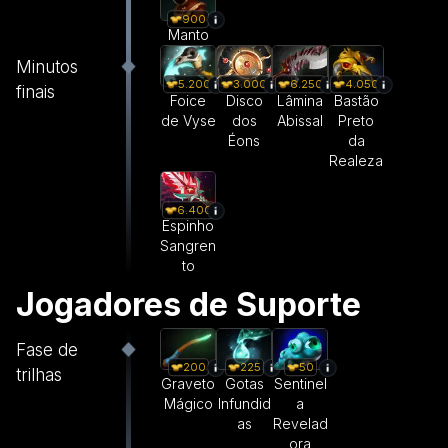
900
Manto
Minutos
5.200
3.000
6.250
4.050
finais
Foice
Disco
Lâmina
Bastão
de Vyse
dos
Abissal
Preto
Éons
da
Realeza
6.400
Espinho
Sangren
to
Jogadores de Suporte
Fase de
200
225
50
trilhas
Graveto
Gotas
Sentinel
Mágico
Infundid
a
as
Revelad
ora