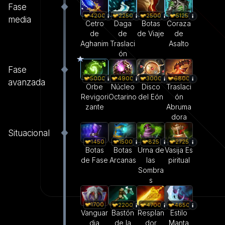
Fase
4200
2250
2500
5125
media
Cetro
Daga
Botas
Coraza
de
de
de Viaje
de
Aghanim
Traslaci
Asalto
ón
Fase
5000
4900
3000
6800
avanzada
Orbe
Núcleo
Disco
Traslaci
Revigori
Octarino
del Eón
ón
zante
Abruma
dora
Situacional
1450
1500
825
2725
Botas
Botas
Urna de
Vasija Es
de Fase
Arcanas
las
piritual
Sombra
s
1700
2200
4700
4650
Vanguar
Bastón
Resplan
Estilo
dia
de la
dor
Manta