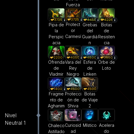
Fuerza
3725
3725
4450
4225
Protect
Pipa de
Grebas
Botas
or
la
del
de
Carmesí
Perspic
Guardiá
Resisten
acia
n
cia
2200
4050
4800
3850
Ofrenda
Vara del
Esfera
Orbe de
de
Rey
de
Loto
Vladmir
Negro
Linken
1400
4500
4500
Fragme
Protecci
Botas
nto de
ón de
de Viaje
Aghanim
Shiva
2
Nivel
Neutral 1
Curiosid
Místico
Acelera
Chaleco
ad
do
Astillado