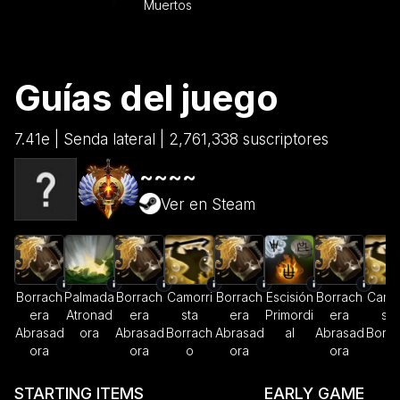
Muertos
Guías del juego
7.41e | Senda lateral | 2,761,338 suscriptores
~~~~
Ver en Steam
Borrach
Palmada
Borrach
Camorri
Borrach
Escisión
Borrach
Camor
era
Atronad
era
sta
era
Primordi
era
sta
Abrasad
ora
Abrasad
Borrach
Abrasad
al
Abrasad
Borra
ora
ora
o
ora
ora
o
STARTING ITEMS
EARLY GAME