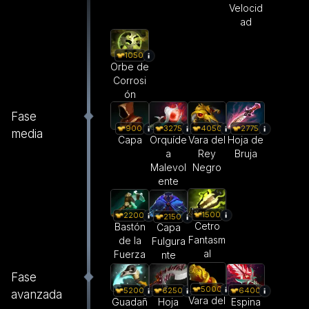
Velocid
ad
1050
Orbe de
Corrosi
ón
Fase
900
3275
4050
2775
media
Capa
Orquíde
Vara del
Hoja de
a
Rey
Bruja
Malevol
Negro
ente
1500
2200
2150
Cetro
Bastón
Capa
Fantasm
de la
Fulgura
al
Fuerza
nte
Fase
5000
5200
6250
6400
avanzada
Vara del
Guadañ
Hoja
Espina