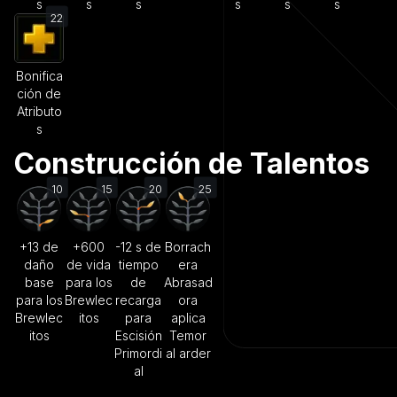
s
s
s
s
s
s
22
Bonifica
ción de
Atributo
s
Construcción de Talentos
10
15
20
25
+13 de
+600
-12 s de
Borrach
daño
de vida
tiempo
era
base
para los
de
Abrasad
para los
Brewlec
recarga
ora
Brewlec
itos
para
aplica
itos
Escisión
Temor
Primordi
al arder
al