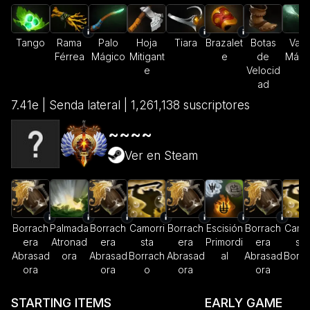
Tango
Rama
Palo
Hoja
Tiara
Brazalet
Botas
Varit
Férrea
Mágico
Mitigant
e
de
Mági
e
Velocid
ad
7.41e | Senda lateral | 1,261,138 suscriptores
~~~~
Ver en Steam
Borrach
Palmada
Borrach
Camorri
Borrach
Escisión
Borrach
Camor
era
Atronad
era
sta
era
Primordi
era
sta
Abrasad
ora
Abrasad
Borrach
Abrasad
al
Abrasad
Borra
ora
ora
o
ora
ora
o
STARTING ITEMS
EARLY GAME