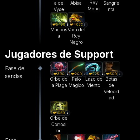
Rey
a de
Abisal
Sangrie
Mono
Vyse
nta
5450
4050
Maripos
Vara del
a
Rey
Negro
Jugadores de Support
Fase de
300
200
225
500
sendas
Orbe de
Palo
Lazo de
Botas
la Plaga
Mágico
Viento
de
Velocid
ad
1050
Orbe de
Corrosi
ón