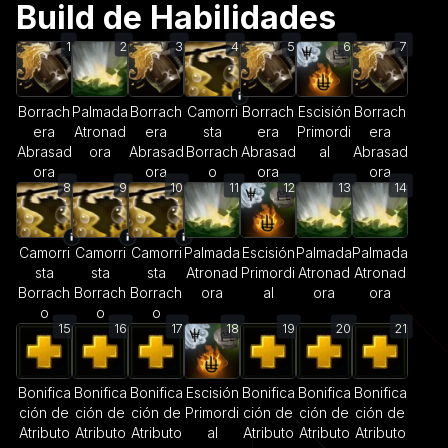
Build de Habilidades
1
2
3
4
5
6
7
Borrach
Palmada
Borrach
Camorri
Borrach
Escisión
Borrach
era
Atronad
era
sta
era
Primordi
era
Abrasad
ora
Abrasad
Borrach
Abrasad
al
Abrasad
ora
ora
o
ora
ora
8
9
10
11
12
13
14
Camorri
Camorri
Camorri
Palmada
Escisión
Palmada
Palmada
sta
sta
sta
Atronad
Primordi
Atronad
Atronad
Borrach
Borrach
Borrach
ora
al
ora
ora
o
o
o
15
16
17
18
19
20
21
Bonifica
Bonifica
Bonifica
Escisión
Bonifica
Bonifica
Bonifica
ción de
ción de
ción de
Primordi
ción de
ción de
ción de
Atributo
Atributo
Atributo
al
Atributo
Atributo
Atributo