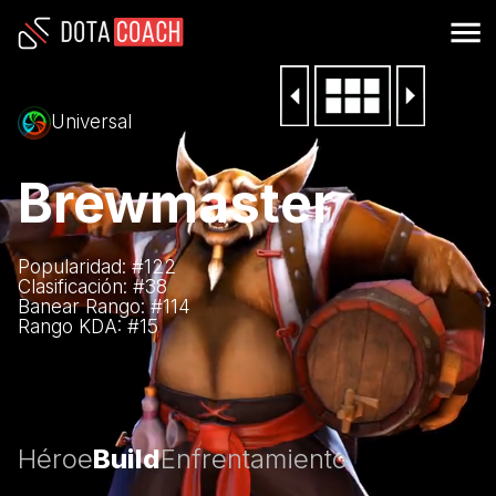
Universal
Brewmaster
Popularidad: #
122
Clasificación: #
38
Banear Rango: #
114
Rango KDA: #
15
Héroe
Build
Enfrentamiento