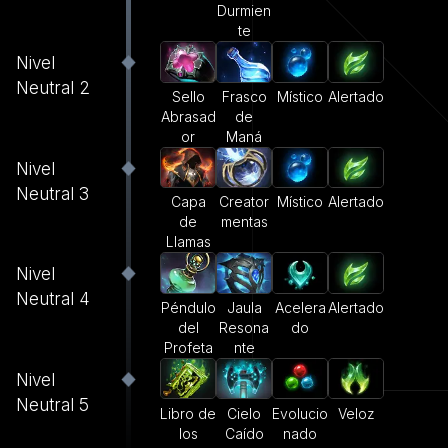
Durmien
te
Nivel
Neutral 2
Sello
Frasco
Místico
Alertado
Abrasad
de
or
Maná
Nivel
Neutral 3
Capa
Creator
Místico
Alertado
de
mentas
Llamas
Nivel
Neutral 4
Péndulo
Jaula
Acelera
Alertado
del
Resona
do
Profeta
nte
Nivel
Neutral 5
Libro de
Cielo
Evolucio
Veloz
los
Caído
nado