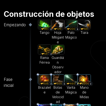
Construcción de objetos
Empezando
90
100
200
155
Tango
Hoja
Palo
Tiara
Mitigant
Mágico
e
55
Rama
Guardiá
Férrea
n
Observ
ador
Fase
505
500
460
2200
inicial
Brazalet
Botas
Varita
Mano
e
de
Mágica
de
Velocid
Midas
ad