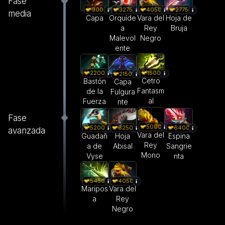
Fase
900
3275
4050
2775
media
Capa
Orquíde
Vara del
Hoja de
a
Rey
Bruja
Malevol
Negro
ente
1500
2200
2150
Cetro
Bastón
Capa
Fantasm
de la
Fulgura
al
Fuerza
nte
Fase
5000
5200
6250
6400
avanzada
Vara del
Guadañ
Hoja
Espina
Rey
a de
Abisal
Sangrie
Mono
Vyse
nta
5450
4050
Maripos
Vara del
a
Rey
Negro