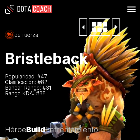
de fuerza
Bristleback
Popularidad: #
47
Clasificación: #
82
Banear Rango: #
31
Rango KDA: #
88
Héroe
Build
Enfrentamiento