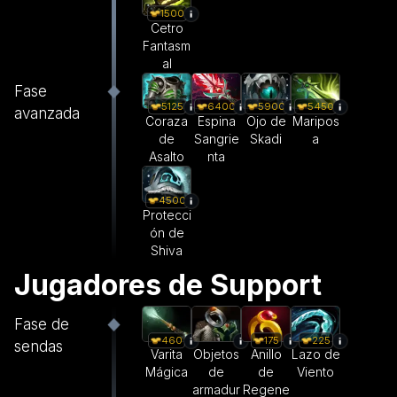
1500
Cetro
Fantasm
al
Fase
5125
6400
5900
5450
avanzada
Coraza
Espina
Ojo de
Maripos
de
Sangrie
Skadi
a
Asalto
nta
4500
Protecci
ón de
Shiva
Jugadores de Support
Fase de
460
175
225
sendas
Varita
Objetos
Anillo
Lazo de
Mágica
de
de
Viento
armadur
Regene