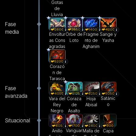
Gotas
de
Lluvia
Fase
2600
3850
1400
4200
media
Envoltur
Orbe de
Fragme
Sange y
as Cons
Loto
nto de
Yasha
agradas
Aghanim
5200
Corazó
n de
Tarasca
Fase
5050
4050
5125
6250
avanzada
Satánic
Vara del
Coraza
Hoja
o
Rey
de
Abisal
Negro
Asalto
Situacional
1700
805
2400
900
Vanguar
Anillo
Malla de
Capa