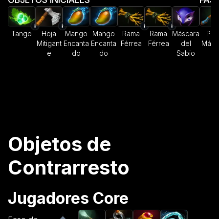
Tango
Hoja
Mango
Mango
Rama
Rama
Máscara
Pal
Mitigant
Encanta
Encanta
Férrea
Férrea
del
Mági
e
do
do
Sabio
Objetos de
Contrarresto
Jugadores Core