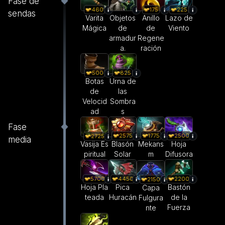
Fase de
460
175
225
sendas
Varita
Objetos
Anillo
Lazo de
Mágica
de
de
Viento
armadur
Regene
a.
ración
500
825
Botas
Urna de
de
las
Velocid
Sombra
ad
s
Fase
2575
1775
2500
2725
media
Blasón
Mekans
Hoja
Vasija Es
Solar
m
Difusora
piritual
5700
4450
2200
2150
Hoja Pla
Pica
Bastón
Capa
teada
Huracán
de la
Fulgura
Fuerza
nte