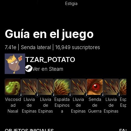
Estigia
Guía en el juego
7.41e | Senda lateral | 16,949 suscriptores
TZAR_POTATO
Ver en Steam
Viscosid
Lluvia
Lluvia
Espalda
Lluvia
Senda
Lluvia
Espal
ad
de
de
Espinos
de
de
de
Espin
Nasal
Espinas
Espinas
a
Espinas
Guerra
Espinas
a
OBJETOS INICIALES
FASE