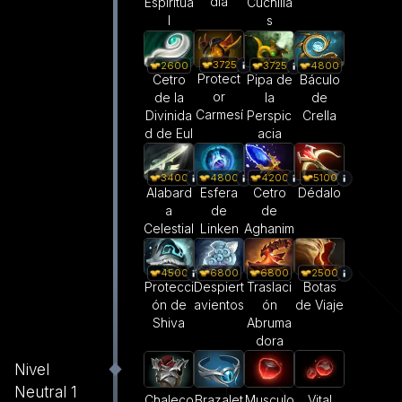
dia
Espiritua
Cuchilla
l
s
3725
2600
3725
4800
Protect
Cetro
Pipa de
Báculo
or
de la
la
de
Carmesí
Divinida
Perspic
Crella
d de Eul
acia
3400
4800
4200
5100
Alabard
Esfera
Cetro
Dédalo
a
de
de
Celestial
Linken
Aghanim
4500
6800
6800
2500
Protecci
Despiert
Traslaci
Botas
ón de
avientos
ón
de Viaje
Shiva
Abruma
dora
Nivel
Neutral 1
Brazalet
Musculo
Vital
Chaleco