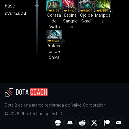
Fase
5125
6400
5900
5450
avanzada
Coraza
Espina
Ojo de
Maripos
de
Sangrie
Skadi
a
Asalto
nta
4500
Protecci
ón de
Shiva
Dota 2
es una marca registrada de
Valve Corporation
.
©
2026
Rho Technologies LLC