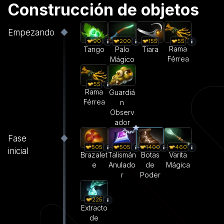
Construcción de objetos
Empezando
55
90
200
155
Rama
Tango
Palo
Tiara
Férrea
Mágico
55
Rama
Guardiá
Férrea
n
Observ
ador
Fase
505
505
1400
460
inicial
Brazalet
Talismán
Botas
Varita
e
Anulado
de
Mágica
r
Poder
225
Extracto
de