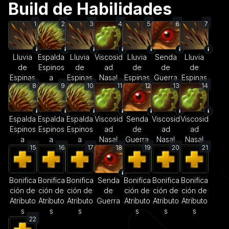
Build de Habilidades
1
2
3
4
5
6
7
Lluvia
Espalda
Lluvia
Viscosid
Lluvia
Senda
Lluvia
de
Espinos
de
ad
de
de
de
Espinas
a
Espinas
Nasal
Espinas
Guerra
Espinas
8
9
10
11
12
13
14
Espalda
Espalda
Espalda
Viscosid
Senda
Viscosid
Viscosid
Espinos
Espinos
Espinos
ad
de
ad
ad
a
a
a
Nasal
Guerra
Nasal
Nasal
15
16
17
18
19
20
21
Bonifica
Bonifica
Bonifica
Senda
Bonifica
Bonifica
Bonifica
ción de
ción de
ción de
de
ción de
ción de
ción de
Atributo
Atributo
Atributo
Guerra
Atributo
Atributo
Atributo
s
s
s
s
s
s
22