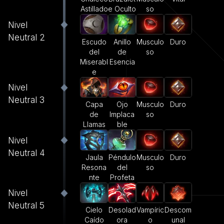
e Oculto
so
Astillado
Nivel
Neutral 2
Escudo
Anillo
Musculo
Duro
del
de
so
Miserabl
Esencia
e
Nivel
Neutral 3
Capa
Ojo
Musculo
Duro
de
Implaca
so
Llamas
ble
Nivel
Neutral 4
Jaula
Péndulo
Musculo
Duro
Resona
del
so
nte
Profeta
Nivel
Neutral 5
Cielo
Desolad
Vampíric
Descom
Caído
ora
o
unal