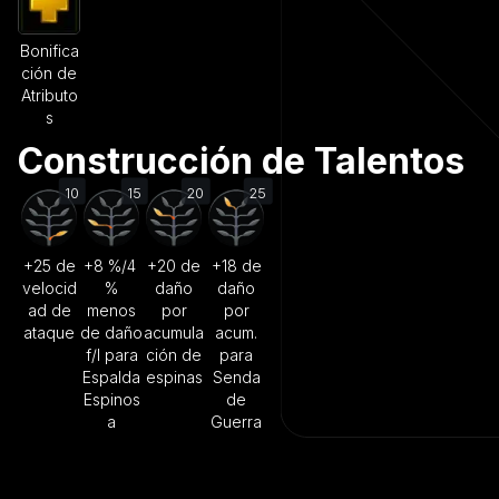
Bonifica
ción de
Atributo
s
Construcción de Talentos
10
15
20
25
+25 de
+8 %/4
+20 de
+18 de
velocid
%
daño
daño
ad de
menos
por
por
ataque
de daño
acumula
acum.
f/l para
ción de
para
Espalda
espinas
Senda
Espinos
de
a
Guerra