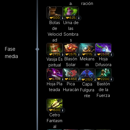
a.
ración
500
825
Botas
Urna de
de
las
Velocid
Sombra
ad
s
Fase
2575
1775
2500
2725
media
Blasón
Mekans
Hoja
Vasija Es
Solar
m
Difusora
piritual
5700
4450
2200
2150
Hoja Pla
Pica
Bastón
Capa
teada
Huracán
de la
Fulgura
Fuerza
nte
1500
Cetro
Fantasm
al