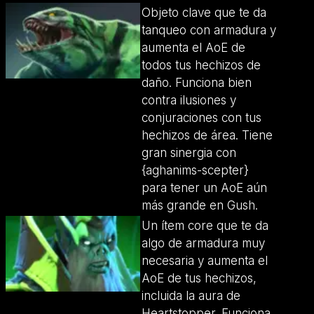
Objeto clave que te da
tanqueo con armadura y
aumenta el AoE de
todos tus hechizos de
daño. Funciona bien
contra ilusiones y
conjuraciones con tus
hechizos de área. Tiene
gran sinergia con
{aghanims-scepter}
para tener un AoE aún
más grande en Gush.
Un ítem core que te da
algo de armadura muy
necesaria y aumenta el
AoE de tus hechizos,
incluida la aura de
Heartstopper. Funciona