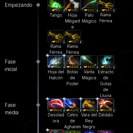
Empezando
55
90
100
200
Rama
Tango
Hoja
Palo
Férrea
Mitigant
Mágico
e
55
55
Rama
Rama
Férrea
Férrea
Fase
1125
1400
460
225
inicial
Hoja del
Botas
Varita
Extracto
Halcón
de
Mágica
de
Poder
Gotas
de
Lluvia
Fase
3500
4200
4050
5100
media
Desolad
Cetro
Vara del
Dédalo
ora
de
Rey
Aghanim
Negro