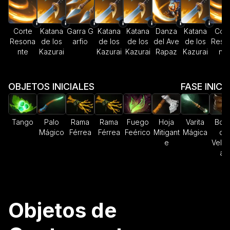
Corte
Katana
Garra G
Katana
Katana
Danza
Katana
Cort
Resona
de los
arfio
de los
de los
del Ave
de los
Reso
nte
Kazurai
Kazurai
Kazurai
Rapaz
Kazurai
nte
OBJETOS INICIALES
FASE INICI
Tango
Palo
Rama
Rama
Fuego
Hoja
Varita
Bota
Mágico
Férrea
Férrea
Feérico
Mitigant
Mágica
de
e
Veloc
ad
Objetos de