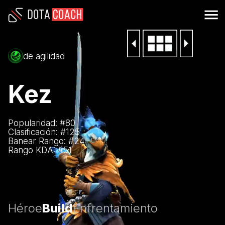
de agilidad
Kez
Popularidad: #
80
Clasificación: #
125
Banear Rango: #
24
Rango KDA: #
51
Héroe
Build
Enfrentamiento