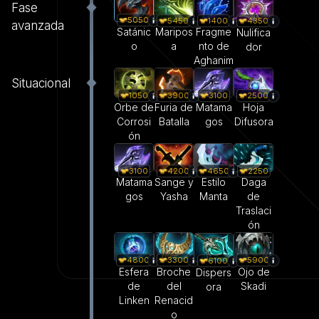
Fase
5050
5450
1400
4350
avanzada
Satánic
Maripos
Fragme
Nulifica
o
a
nto de
dor
Aghanim
Situacional
1050
3900
3100
2500
Orbe de
Furia de
Matama
Hoja
Corrosi
Batalla
gos
Difusora
ón
3100
4200
4650
2250
Matama
Sange y
Estilo
Daga
gos
Yasha
Manta
de
Traslaci
ón
4800
3300
5900
6100
Esfera
Broche
Ojo de
Dispers
de
del
Skadi
ora
Linken
Renacid
o