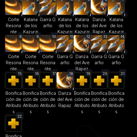
Corte
Katana
Garra G
Katana
Katana
Danza
Katana
Resona
de los
arfio
de los
de los
del Ave
de los
nte
Kazurai
Kazurai
Kazurai
Rapaz
Kazurai
8
9
10
11
12
13
14
Corte
Corte
Corte
Garra G
Danza
Garra G
Garra G
Resona
Resona
Resona
arfio
del Ave
arfio
arfio
nte
nte
nte
Rapaz
15
16
17
18
19
20
21
Bonifica
Bonifica
Bonifica
Danza
Bonifica
Bonifica
Bonifica
ción de
ción de
ción de
del Ave
ción de
ción de
ción de
Atributo
Atributo
Atributo
Rapaz
Atributo
Atributo
Atributo
s
s
s
s
s
s
22
Bonifica