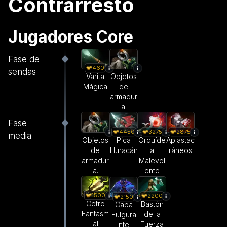
Contrarresto
Jugadores Core
Fase de
460
sendas
Varita
Objetos
Mágica
de
armadur
a.
Fase
4450
3275
2875
media
Objetos
Pica
Orquíde
Aplastac
de
Huracán
a
ráneos
armadur
Malevol
a.
ente
1500
2200
2150
Cetro
Bastón
Capa
Fantasm
de la
Fulgura
al
Fuerza
nte