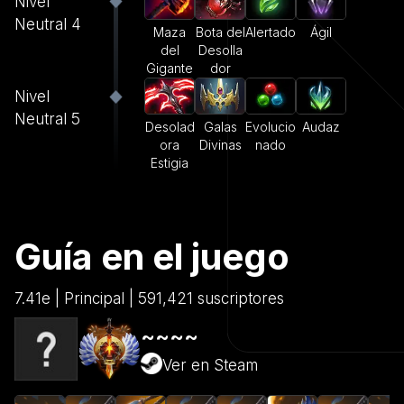
Nivel
Neutral 4
Maza
Bota del
Alertado
Ágil
del
Desolla
Gigante
dor
Nivel
Neutral 5
Desolad
Galas
Evolucio
Audaz
ora
Divinas
nado
Estigia
Guía en el juego
7.41e | Principal | 591,421 suscriptores
~~~~
Ver en Steam