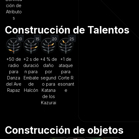
ción de
Atributo
s
Construcción de Talentos
10
15
20
25
+50 de
+2 s de
+4 % de
+1 de
radio
duració
daño
ataque
para
n para
por
para
Danza
Embate
segund
Corte R
del Ave
de
o para
esonant
Rapaz
Halcón
Katana
e
de los
Kazurai
Construcción de objetos