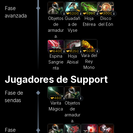
Fase
5200
5200
3000
avanzada
Objetos
Guadañ
Hoja
Disco
de
a de
Etérea
del Eón
armadur
Vyse
a.
5000
6400
6250
Vara del
Espina
Hoja
Rey
Sangrie
Abisal
Mono
nta
Jugadores de Support
Fase de
460
sendas
Varita
Objetos
Mágica
de
armadur
a.
Fase