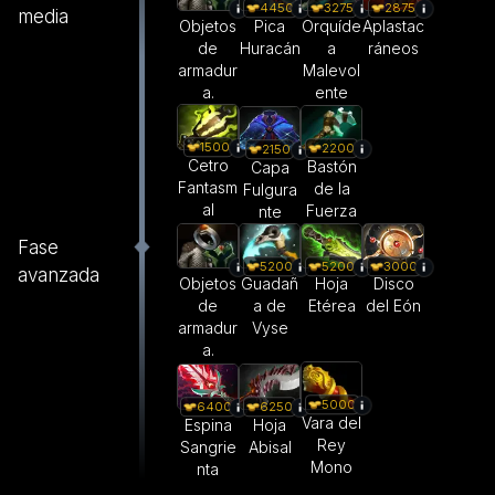
4450
3275
2875
media
Objetos
Pica
Orquíde
Aplastac
de
Huracán
a
ráneos
armadur
Malevol
a.
ente
1500
2200
2150
Cetro
Bastón
Capa
Fantasm
de la
Fulgura
al
Fuerza
nte
Fase
5200
5200
3000
avanzada
Objetos
Guadañ
Hoja
Disco
de
a de
Etérea
del Eón
armadur
Vyse
a.
5000
6400
6250
Vara del
Espina
Hoja
Rey
Sangrie
Abisal
Mono
nta