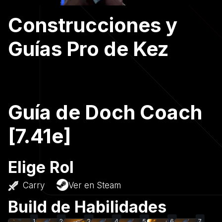
Construcciones y
Guías Pro de Kez
Guía de Doch Coach
[7.41e]
Elige Rol
Carry
Ver en Steam
Build de Habilidades
1
2
3
4
5
6
7