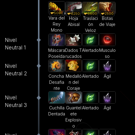
5000
6250
6800
2500
Vara del
Hoja
Traslaci
Botas
Rey
Abisal
ón
de Viaje
Mono
Veloz
Nivel
Neutral 1
Dados T
Alertado
Musculo
Máscara
rucados
so
Poseída
Nivel
Neutral 2
Concha
Medalló
Alertado
Ágil
Desafia
n del
nte
Coraje
Nivel
Neutral 3
Cuchilla
Guantel
Alertado
Ágil
Dentada
ete
Explosiv
o