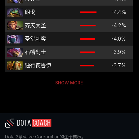
朗戈
-4.4
%
齐天大圣
-4.2
%
圣堂刺客
-4.0
%
石鳞剑士
-3.9
%
独行德鲁伊
-3.7
%
SHOW MORE
Dota 2
是
Valve Corporation
的注册商标。