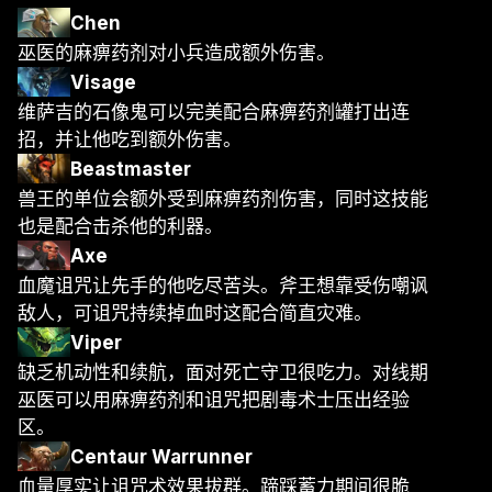
Chen
巫医的麻痹药剂对小兵造成额外伤害。
Visage
维萨吉的石像鬼可以完美配合麻痹药剂罐打出连
招，并让他吃到额外伤害。
Beastmaster
兽王的单位会额外受到麻痹药剂伤害，同时这技能
也是配合击杀他的利器。
Axe
血魔诅咒让先手的他吃尽苦头。斧王想靠受伤嘲讽
敌人，可诅咒持续掉血时这配合简直灾难。
Viper
缺乏机动性和续航，面对死亡守卫很吃力。对线期
巫医可以用麻痹药剂和诅咒把剧毒术士压出经验
区。
Centaur Warrunner
血量厚实让诅咒术效果拔群。蹄踩蓄力期间很脆