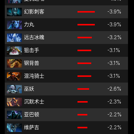
幻影刺客
-3.9
%
力丸
-3.9
%
远古冰魄
-3.2
%
狙击手
-3.1
%
钢背兽
-3.1
%
混沌骑士
-3.1
%
巫妖
-2.6
%
沉默术士
-2.3
%
亚巴顿
-2.2
%
维萨吉
-2.2
%