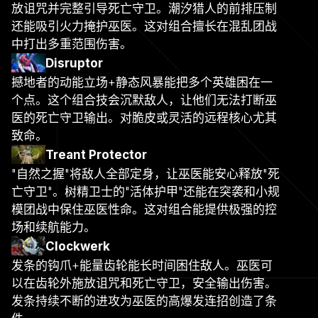
放诅咒并完整引导死亡守卫。潮汐猎人的前排压制
还能吸引火力掩护巫医。这对组合擅长在混乱团战
中打出多重范围伤害。
Disruptor
撼地者的动能立场+静态风暴能把多个英雄困在一
个点。这个组合技会沉默敌人，让他们无法打断巫
医的死亡守卫输出。对脆皮或灵活的远程核心尤其
致命。
Treant Protector
"自然之握"将敌人全部定身，让巫医能安心释放"死
亡守卫"。树精卫士的"活体护甲"还能在突袭和小规
模团战中保住巫医性命。这对组合能提供极强的控
场和续航能力。
Clockwerk
发条的钩爪+能量齿轮能长时间困住敌人。巫医可
以在齿轮外施放诅咒和死亡守卫，安全输出伤害。
发条持续不断的进攻为巫医的高爆发连招创造了条