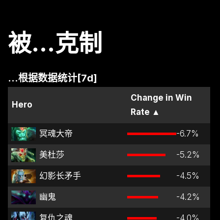
被...克制
...根据数据统计[7d]
Change in Win
Hero
Rate
▲
冥魂大帝
-6.7
%
美杜莎
-5.2
%
幻影长矛手
-4.5
%
幽鬼
-4.2
%
复仇之魂
-4.0
%