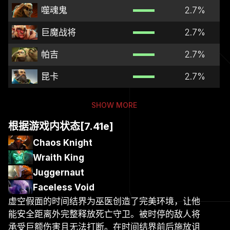
噬魂鬼
2.7
%
巨魔战将
2.7
%
帕吉
2.7
%
昆卡
2.7
%
SHOW MORE
根据游戏内状态[7.41e]
Chaos Knight
Wraith King
Juggernaut
Faceless Void
虚空假面的时间结界为巫医创造了完美环境，让他
能安全距离外完整释放死亡守卫。被时停的敌人将
承受巨额伤害且无法打断。在时间结界前后施放诅