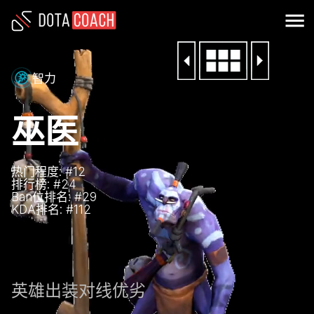
智力
巫医
热门程度: #
12
排行榜: #
24
Ban位排名: #
29
KDA排名: #
112
英雄
出装
对线优劣