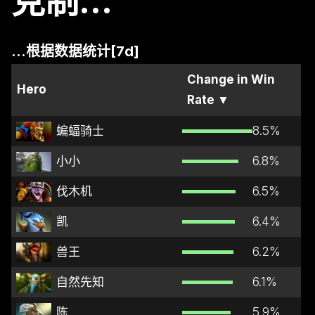
克制...
...根据数据统计[7d]
Change in Win
Hero
Rate
▼
蝙蝠骑士
8.5
%
小小
6.8
%
伐木机
6.5
%
凯
6.4
%
兽王
6.2
%
自然先知
6.1
%
陈
5.9
%