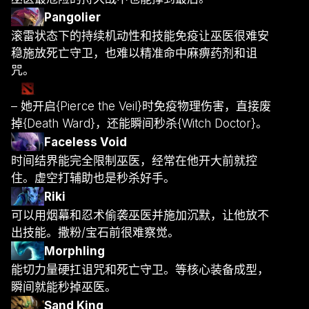
Pangolier
滚雷状态下的持续机动性和技能免疫让巫医很难安
稳施放死亡守卫，也难以精准命中麻痹药剂和诅
咒。
– 她开启{Pierce the Veil}时免疫物理伤害，直接废
掉{Death Ward}，还能瞬间秒杀{Witch Doctor}。
Faceless Void
时间结界能完全限制巫医，经常在他开大前就控
住。虚空打辅助也是秒杀好手。
Riki
可以用烟幕和忍术偷袭巫医并施加沉默，让他放不
出技能。撒粉/宝石前很难察觉。
Morphling
能切力量硬扛诅咒和死亡守卫。等核心装备成型，
瞬间就能秒掉巫医。
Sand King