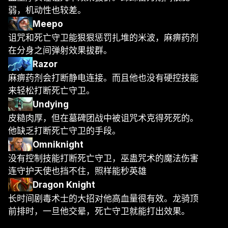
弱，机动性也较差。
Meepo
诅咒和死亡守卫能狠狠惩罚扎堆的米波，麻痹药剂
在分身之间弹射效果拔群。
Razor
麻痹药剂会打断静电连接。而且他也没有硬控技能
来轻松打断死亡守卫。
Undying
皮糙肉厚，但在墓碑团战中被诅咒术克得死死的。
他缺乏打断死亡守卫的手段。
Omniknight
没有控制技能打断死亡守卫，巫蛊咒术的魔法伤害
连守护天使也挡不住，照样能秒英雄
Dragon Knight
长时间剧毒术士的大招对他高血量很有效。龙骑顶
前排时，一旦他交晕，死亡守卫就能打出效果。