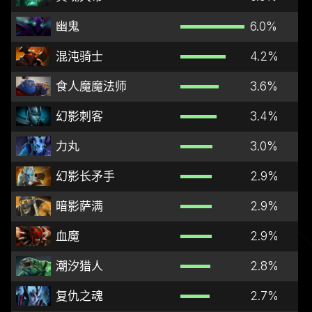
幽鬼
6.0
%
混沌骑士
4.2
%
食人魔魔法师
3.6
%
幻影刺客
3.4
%
力丸
3.0
%
幻影长矛手
2.9
%
暗影萨满
2.9
%
血魔
2.9
%
潮汐猎人
2.8
%
复仇之魂
2.7
%