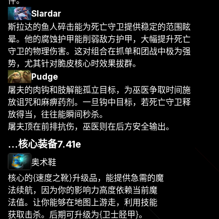
件。
Slardar
斯拉达的鱼人碎击能为死亡守卫提供稳定的范围眩
晕。他的腐蚀护甲能削弱敌方护甲，大幅提升死亡
守卫的物理伤害。这对组合在抓单和团战中极为强
势，尤其针对脆皮核心时效果拔群。
Pudge
屠夫的肉钩和肢解能孤立目标，为巫医争取时间施
放诅咒和麻痹药剂。一旦钩中目标，若死亡守卫释
放得当，往往能瞬间秒杀。
屠夫顶在前排抗伤，巫医则在后方安全输出。
...核心装备7.41e
奥术鞋
核心的{速度之靴}升级品，能提供急需的魔
法续航，因为你的影响力高度依赖当前魔
法值。让你能够在地图上游走，利用技能
获取击杀。后期可升级为{卫士胫甲}。