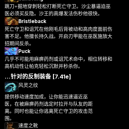
跳刀+掘地穿刺轻松打断死亡守卫。沙尘暴逼迫巫
医必须买反隐。沙王的高爆发法伤秒他很快。
Bristleback
死亡守卫和诅咒在他刚毛后背被动和高肉度面前伤
害不足。他擅长持久战。开启刃甲能在巫医施放大
招期间反杀。
Puck
几乎不可能用麻痹药剂或诅咒术命中，相位转移和
高机动性让帕克轻松沉默并秒杀你。
...针对的反制装备 [7.41e]
风灵之纹
提供移动速度加成，让你能迅速逼近巫
医，在被麻痹药剂选定时拉开与队友的距
离。同时也能让你逃离死亡守卫的攻击范
围。
速度之靴