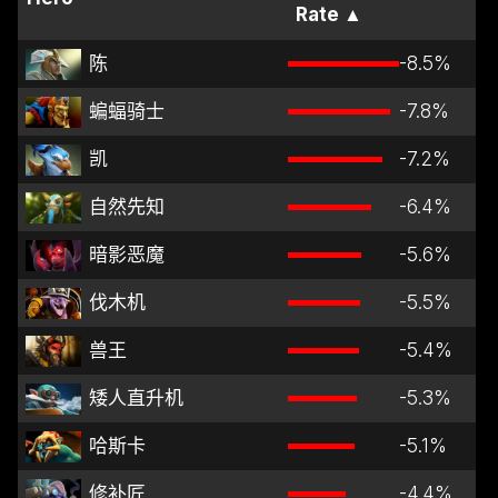
Rate
▲
陈
-8.5
%
蝙蝠骑士
-7.8
%
凯
-7.2
%
自然先知
-6.4
%
暗影恶魔
-5.6
%
伐木机
-5.5
%
兽王
-5.4
%
矮人直升机
-5.3
%
哈斯卡
-5.1
%
修补匠
-4.4
%