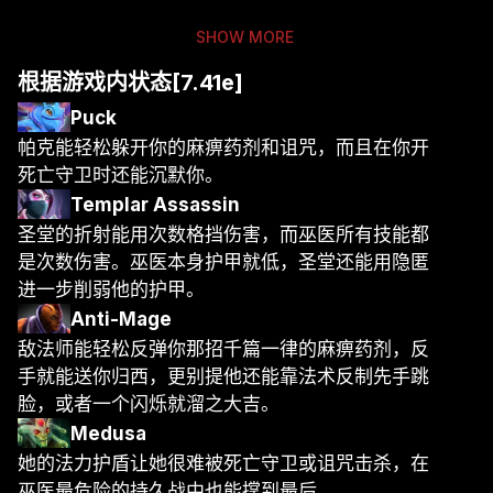
SHOW MORE
根据游戏内状态[7.41e]
Puck
帕克能轻松躲开你的麻痹药剂和诅咒，而且在你开
死亡守卫时还能沉默你。
Templar Assassin
圣堂的折射能用次数格挡伤害，而巫医所有技能都
是次数伤害。巫医本身护甲就低，圣堂还能用隐匿
进一步削弱他的护甲。
Anti-Mage
敌法师能轻松反弹你那招千篇一律的麻痹药剂，反
手就能送你归西，更别提他还能靠法术反制先手跳
脸，或者一个闪烁就溜之大吉。
Medusa
她的法力护盾让她很难被死亡守卫或诅咒击杀，在
巫医最危险的持久战中也能撑到最后。