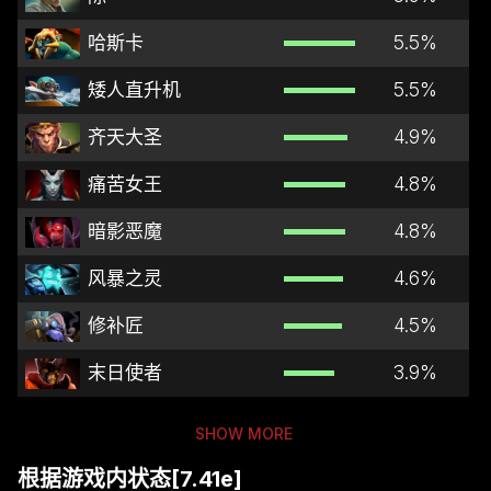
哈斯卡
5.5
%
矮人直升机
5.5
%
齐天大圣
4.9
%
痛苦女王
4.8
%
暗影恶魔
4.8
%
风暴之灵
4.6
%
修补匠
4.5
%
末日使者
3.9
%
SHOW MORE
根据游戏内状态[7.41e]