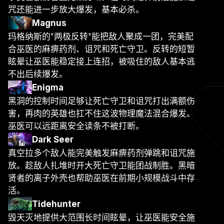
咒还能进一步放大爆发，基本必杀。
Magnus
玛格纳斯的"两极反转"能把敌人聚成一团，完美配
合巫医的麻痹药剂、诅咒和死亡守卫。反转的短暂
眩晕让巫医能稳定接上连招，被吸住的敌人基本逃
不出后续爆发。
Enigma
黑洞的控制时间足够让死亡守卫和诅咒打出满额伤
害，再肉的英雄也扛不住这波物理魔法混合爆发。
巫医可以远距离安全读条不被打断。
Dark Seer
真空拉多个敌人能完美触发麻痹药剂弹跳和诅咒施
放。趁敌人扎堆时开大死亡守卫能团战制胜。黑暗
贤者的离子外壳也帮助巫医在前期小规模战斗中存
活。
Tidehunter
毁天灭地提供大范围长时间眩晕，让巫医能安全施