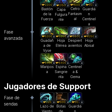
1500
2200
50
2150
Cetro
Bastón
Guardiá
Capa
Fantasm
de la
n
Fulgura
al
Fuerza
Centinel
nte
a
Fase
5200
5200
6800
6250
avanzada
Guadañ
Hoja
Despiert
Hoja
a de
Etérea
avientos
Abisal
Vyse
5450
6400
Maripos
Espina
Centinel
a
Sangrie
a &
nta
Gema
Jugadores de Support
Fase de
225
500
50
sendas
Lazo de
Botas
Guardiá
Viento
de
n