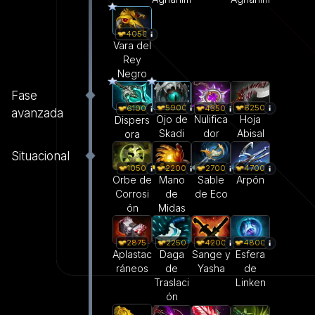
4050
Vara del
Rey
Negro
Fase
5900
6250
4350
6100
avanzada
Ojo de
Hoja
Nulifica
Dispers
Skadi
Abisal
dor
ora
Situacional
1050
2200
2700
4700
Orbe de
Mano
Sable
Arpón
Corrosi
de
de Eco
ón
Midas
2875
2250
4200
4800
Aplastac
Daga
Sange y
Esfera
ráneos
de
Yasha
de
Traslaci
Linken
ón