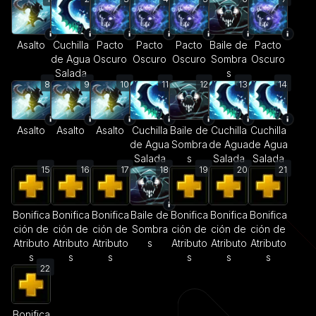
Asalto
Cuchilla
Pacto
Pacto
Pacto
Baile de
Pacto
de Agua
Oscuro
Oscuro
Oscuro
Sombra
Oscuro
Salada
s
8
9
10
11
12
13
14
Asalto
Asalto
Asalto
Cuchilla
Baile de
Cuchilla
Cuchilla
de Agua
Sombra
de Agua
de Agua
Salada
s
Salada
Salada
15
16
17
18
19
20
21
Bonifica
Bonifica
Bonifica
Baile de
Bonifica
Bonifica
Bonifica
ción de
ción de
ción de
Sombra
ción de
ción de
ción de
Atributo
Atributo
Atributo
s
Atributo
Atributo
Atributo
s
s
s
s
s
s
22
Bonifica