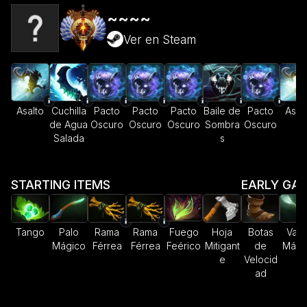
~~~~
Ver en Steam
Asalto
Cuchilla
Pacto
Pacto
Pacto
Baile de
Pacto
Asal
de Agua
Oscuro
Oscuro
Oscuro
Sombra
Oscuro
Salada
s
STARTING ITEMS
EARLY GA
Tango
Palo
Rama
Rama
Fuego
Hoja
Botas
Varit
Mágico
Férrea
Férrea
Feérico
Mitigant
de
Mági
e
Velocid
ad