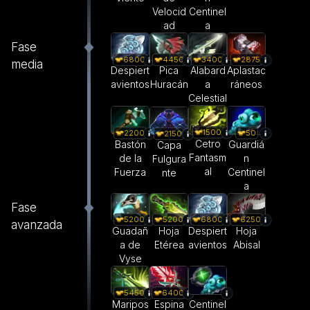
Velocid
Centinel
ad
a
Fase
6800
4450
3400
2875
media
Despiert
Pica
Alabard
Aplastac
avientos
Huracán
a
ráneos
Celestial
1500
2200
50
2150
Cetro
Bastón
Guardiá
Capa
Fantasm
de la
n
Fulgura
al
Fuerza
Centinel
nte
a
Fase
5200
5200
6800
6250
avanzada
Guadañ
Hoja
Despiert
Hoja
a de
Etérea
avientos
Abisal
Vyse
5450
6400
Maripos
Espina
Centinel