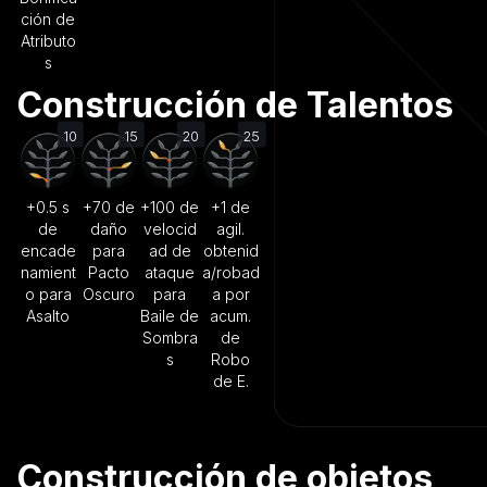
ción de
Atributo
s
Construcción de Talentos
10
15
20
25
+0.5 s
+70 de
+100 de
+1 de
de
daño
velocid
agil.
encade
para
ad de
obtenid
namient
Pacto
ataque
a/robad
o para
Oscuro
para
a por
Asalto
Baile de
acum.
Sombra
de
s
Robo
de E.
Construcción de objetos