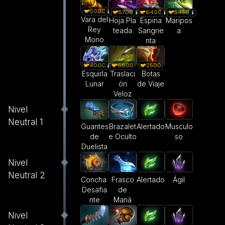
5000
5700
6400
5450
Vara del
Hoja Pla
Espina
Maripos
Rey
teada
Sangrie
a
Mono
nta
4000
6800
2500
Esquirla
Traslaci
Botas
Lunar
ón
de Viaje
Veloz
Nivel
Neutral 1
Guantes
Brazalet
Alertado
Musculo
de
e Oculto
so
Duelista
Nivel
Neutral 2
Concha
Frasco
Alertado
Ágil
Desafia
de
nte
Maná
Nivel