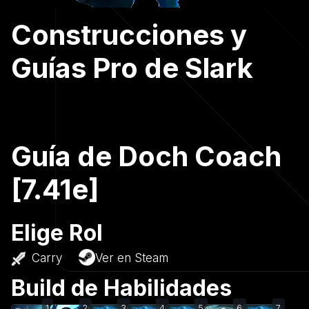
Construcciones y
Guías Pro de Slark
Guía de Doch Coach
[7.41e]
Elige Rol
Carry
Ver en Steam
Build de Habilidades
1
2
3
4
5
6
7