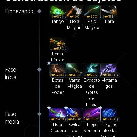
Empezando
90
100
200
155
Tango
Hoja
Palo
Tiara
Mitigant
Mágico
e
55
Rama
Férrea
Fase
1400
460
225
3100
inicial
Botas
Varita
Extracto
Matama
de
Mágica
de
gos
Poder
Gotas
de
Lluvia
Fase
2500
4200
3250
1400
media
Hoja
Cetro
Hoja
Fragme
Difusora
de
Sombría
nto de
Aghanim
Aghanim