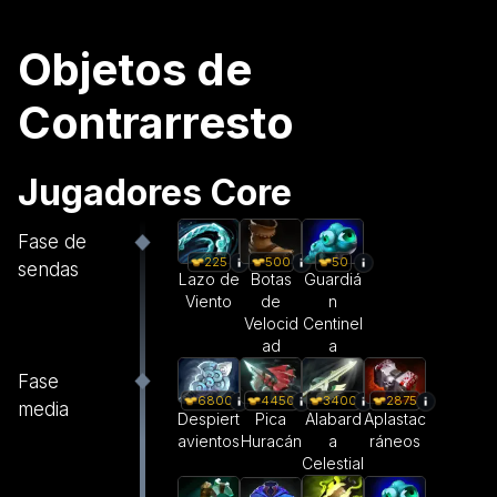
Objetos de
Contrarresto
Jugadores Core
Fase de
225
500
50
sendas
Lazo de
Botas
Guardiá
Viento
de
n
Velocid
Centinel
ad
a
Fase
6800
4450
3400
2875
media
Despiert
Pica
Alabard
Aplastac
avientos
Huracán
a
ráneos
Celestial