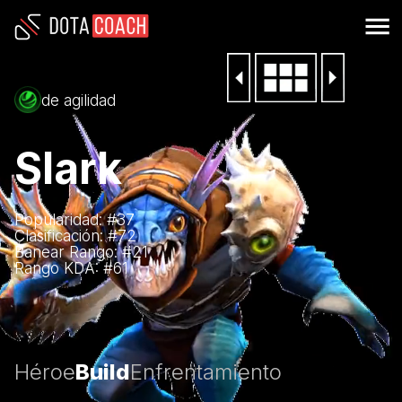
de agilidad
Slark
Popularidad: #
37
Clasificación: #
72
Banear Rango: #
21
Rango KDA: #
61
Héroe
Build
Enfrentamiento