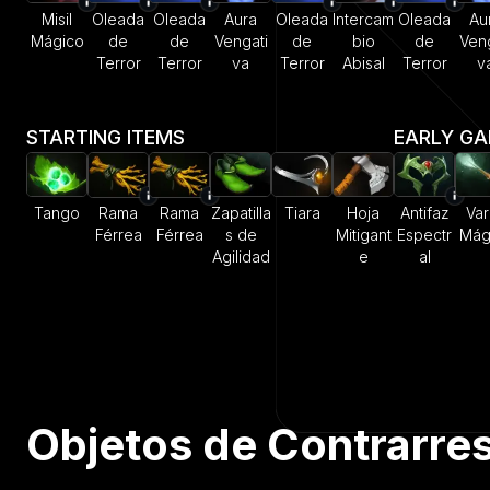
Misil
Oleada
Oleada
Aura
Oleada
Intercam
Oleada
Au
Mágico
de
de
Vengati
de
bio
de
Veng
Terror
Terror
va
Terror
Abisal
Terror
v
STARTING ITEMS
EARLY G
Tango
Rama
Rama
Zapatilla
Tiara
Hoja
Antifaz
Var
Férrea
Férrea
s de
Mitigant
Espectr
Mág
Agilidad
e
al
Objetos de Contrarre