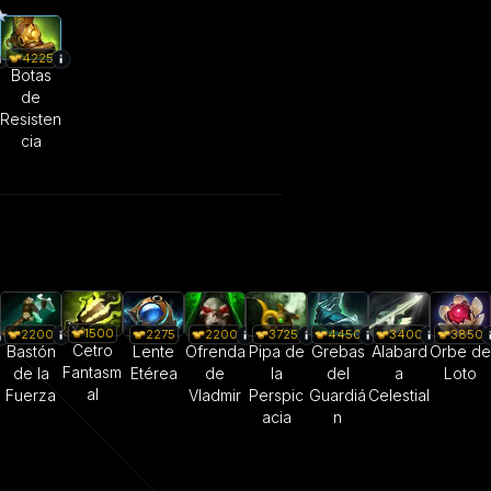
4225
Botas
de
Resisten
cia
1500
2200
2275
2200
3725
4450
3400
3850
Cetro
Bastón
Lente
Ofrenda
Pipa de
Grebas
Alabard
Orbe de
Fantasm
de la
Etérea
de
la
del
a
Loto
al
Fuerza
Vladmir
Perspic
Guardiá
Celestial
acia
n