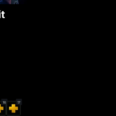
t
16
17