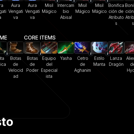
ra
Aura
Aura
Misil
Intercam
Misil
Misil
Bonifica
Boni
ati
Vengati
Vengati
Mágico
bio
Mágico
Mágico
ción de
ción
a
va
va
Abisal
Atributo
Atri
s
s
AME
CORE ITEMS
ita
Botas
Botas
Equipo
Yasha
Cetro
Estilo
Lanza
Alie
ica
de
de
del
de
Manta
Dragón
d
Velocid
Poder
Especial
Aghanim
Hyd
ad
ista
sto