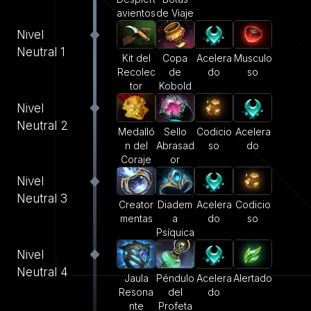
avientos
de Viaje
Nivel
Neutral 1
Kit del
Copa
Acelera
Musculo
Recolec
de
do
so
tor
Kobold
Nivel
Neutral 2
Medalló
Sello
Codicio
Acelera
n del
Abrasad
so
do
Coraje
or
Nivel
Neutral 3
Creator
Diadem
Acelera
Codicio
mentas
a
do
so
Psíquica
Nivel
Neutral 4
Jaula
Péndulo
Acelera
Alertado
Resona
del
do
nte
Profeta