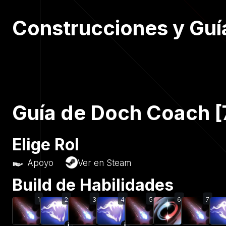
Construcciones y Guía
Guía de Doch Coach [
Elige Rol
Apoyo
Ver en Steam
Build de Habilidades
1
2
3
4
5
6
7