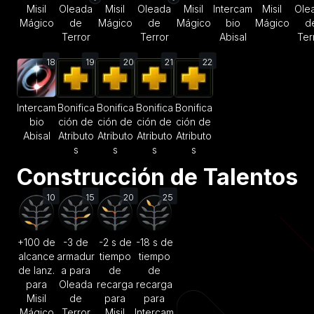
Misil
Oleada
Misil
Oleada
Misil
Intercam
Misil
Ole
Mágico
de
Mágico
de
Mágico
bio
Mágico
d
Terror
Terror
Abisal
Ter
18
19
20
21
22
Intercam
Bonifica
Bonifica
Bonifica
Bonifica
bio
ción de
ción de
ción de
ción de
Abisal
Atributo
Atributo
Atributo
Atributo
s
s
s
s
Construcción de Talentos
10
15
20
25
+100 de
-3 de
-2 s de
-18 s de
alcance
armadur
tiempo
tiempo
de lanz.
a para
de
de
para
Oleada
recarga
recarga
Misil
de
para
para
Mágico
Terror
Misil
Intercam