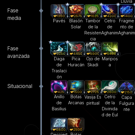
Lluvia
Fase
1350
2575
1625
4200
1400
media
Pavés
Blasón
Tambor
Cetro
Fragme
Solar
de la
de
nto de
Resisten
Aghanim
Aghanim
cia
Fase
2250
4450
5900
5450
avanzada
Daga
Pica
Ojo de
Maripos
de
Huracán
Skadi
a
Traslaci
ón
Situacional
425
1500
2600
2725
2150
Anillo
Botas
Cetro
Vasija Es
Capa
de
Arcanas
de la
piritual
Fulgura
Basilius
Divinida
nte
d de Eul
6800
2500
Despiert
Botas