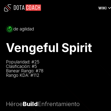
WIKI
de agilidad
Vengeful Spirit
Popularidad: #
25
Clasificación: #
5
Banear Rango: #
78
Rango KDA: #
112
Héroe
Build
Enfrentamiento