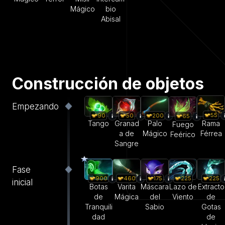
Mágico
bio
Abisal
Construcción de objetos
Empezando
55
90
50
200
65
Rama
Tango
Granad
Palo
Fuego
Férrea
a de
Mágico
Feérico
Sangre
Fase
900
460
175
225
225
inicial
Botas
Varita
Máscara
Lazo de
Extracto
de
Mágica
del
Viento
de
Tranquili
Sabio
Gotas
dad
de