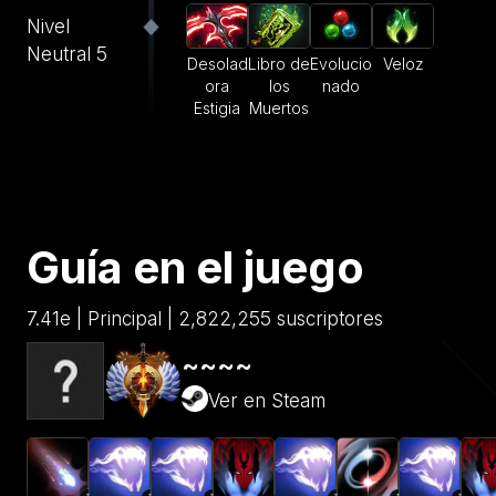
Nivel
Neutral 5
Desolad
Libro de
Evolucio
Veloz
ora
los
nado
Estigia
Muertos
Guía en el juego
7.41e | Principal | 2,822,255 suscriptores
~~~~
Ver en Steam