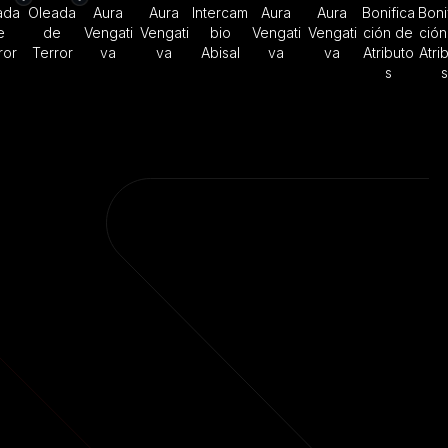
ada
Oleada
Aura
Aura
Intercam
Aura
Aura
Bonifica
Boni
e
de
Vengati
Vengati
bio
Vengati
Vengati
ción de
ción
ror
Terror
va
va
Abisal
va
va
Atributo
Atri
s
s