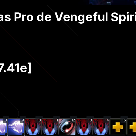
s Pro de Vengeful Spiri
7.41e]
8
9
10
11
12
13
14
15