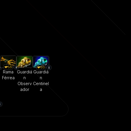
55
50
Rama
Guardiá
Guardiá
Férrea
n
n
Observ
Centinel
ador
a