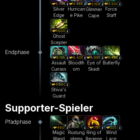
5.700
4.450
2.200
2.150
Silver
Hurrican
Force
Glimmer
Edge
e Pike
Staff
Cape
1.500
Ghost
Scepter
Endphase
5.125
6.400
5.900
5.450
Assault
Bloodth
Eye of
Butterfly
Cuirass
orn
Skadi
4.500
Shiva's
Guard
Supporter-Spieler
Pfadphase
460
175
225
Magic
Rüstung
Ring of
Wind
Wand
sitems
Regene
Lace