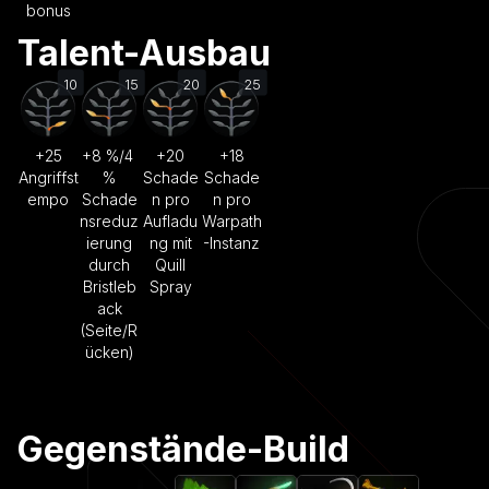
bonus
Talent-Ausbau
10
15
20
25
+25
+8 %/4
+20
+18
Angriffst
%
Schade
Schade
empo
Schade
n pro
n pro
nsreduz
Aufladu
Warpath
ierung
ng mit
-Instanz
durch
Quill
Bristleb
Spray
ack
(Seite/R
ücken)
Gegenstände-Build