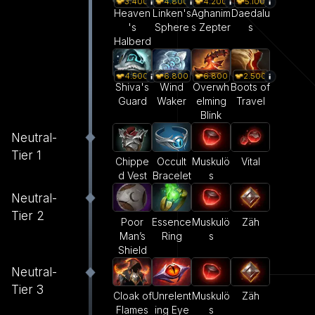
3.400
4.800
4.200
5.100
Heaven
Linken's
Aghanim
Daedalu
's
Sphere
s Zepter
s
Halberd
4.500
6.800
6.800
2.500
Shiva's
Wind
Overwh
Boots of
Guard
Waker
elming
Travel
Blink
Neutral-
Tier 1
Occult
Muskulö
Vital
Chippe
Bracelet
s
d Vest
Neutral-
Tier 2
Poor
Essence
Muskulö
Zäh
Man’s
Ring
s
Shield
Neutral-
Tier 3
Cloak of
Unrelent
Muskulö
Zäh
Flames
ing Eye
s