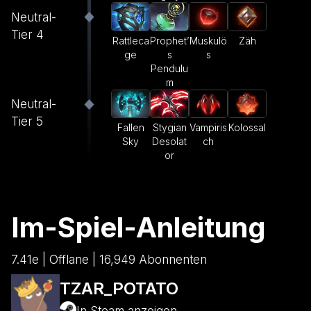
Neutral-
Tier 4
Rattleca
Prophet’
Muskulö
Zäh
ge
s
s
Pendulu
m
Neutral-
Tier 5
Fallen
Stygian
Vampiris
Kolossal
Sky
Desolat
ch
or
Im-Spiel-Anleitung
7.41e | Offlane | 16,949 Abonnenten
TZAR_POTATO
In Steam anzeigen