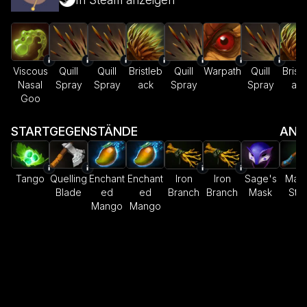
Viscous
Quill
Quill
Bristleb
Quill
Warpath
Quill
Brist
Nasal
Spray
Spray
ack
Spray
Spray
ack
Goo
STARTGEGENSTÄNDE
ANF
Tango
Quelling
Enchant
Enchant
Iron
Iron
Sage's
Magi
Blade
ed
ed
Branch
Branch
Mask
Stic
Mango
Mango