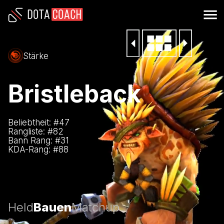
Stärke
Bristleback
Beliebtheit: #
47
Rangliste: #
82
Bann Rang: #
31
KDA-Rang: #
88
Held
Bauen
Matchup