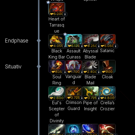
5.200
Heart of
Tarrasq
ue
Endphase
5.050
4.050
5.125
6.250
Satanic
Black
Assault
Abyssal
King Bar
Cuirass
Blade
Situativ
1.700
805
2.400
900
Vanguar
Soul
Blade
Cloak
d
Ring
Mail
3.725
2.600
3.725
4.800
Crimson
Eul's
Pipe of
Crella’s
Guard
Scepter
Insight
Crozier
of
Divinity