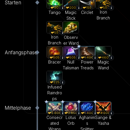
Starten
55
90
200
155
Iron
Tango
Magic
Circlet
Branch
Stick
55
Iron
Observ
Branch
er Ward
Anfangsphase
505
505
1.400
460
Bracer
Null
Power
Magic
Talisman
Treads
Wand
225
Infused
Raindro
ps
Mittelphase
2.600
3.850
1.400
4.200
Consecr
Lotus
Aghanim
Sange &
ated
Orb
s
Yasha
Wraps
Splitter