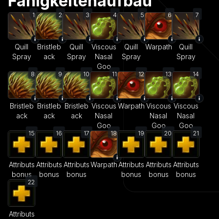
Fähigkeitenaufbau
1
2
3
4
5
6
7
Quill
Bristleb
Quill
Viscous
Quill
Warpath
Quill
Spray
ack
Spray
Nasal
Spray
Spray
Goo
8
9
10
11
12
13
14
Bristleb
Bristleb
Bristleb
Viscous
Warpath
Viscous
Viscous
ack
ack
ack
Nasal
Nasal
Nasal
Goo
Goo
Goo
15
16
17
18
19
20
21
Attributs
Attributs
Attributs
Warpath
Attributs
Attributs
Attributs
bonus
bonus
bonus
bonus
bonus
bonus
22
Attributs