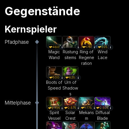
Gegenstände
Kernspieler
Pfadphase
460
175
225
Magic
Rüstung
Ring of
Wind
Wand
sitems
Regene
Lace
ration
500
825
Boots of
Urn of
Speed
Shadow
s
Mittelphase
2.575
1.775
2.500
2.725
Solar
Mekans
Diffusal
Spirit
Crest
m
Blade
Vessel