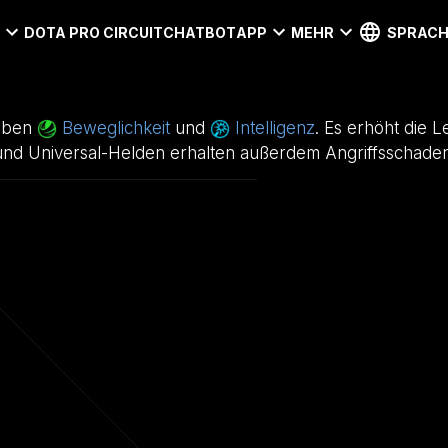
I
DOTA PRO CIRCUIT
CHATBOT
APP
MEHR
SPRACH
neben
Beweglichkeit
und
Intelligenz
. Es erhöht die 
und Universal-Helden erhalten außerdem Angriffsschaden