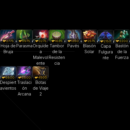
2775
5975
3275
1625
1350
2575
2200
2150
Hoja de
Parasma
Orquíde
Tambor
Pavés
Blasón
Bastón
Capa
Bruja
a
de la
Solar
de la
Fulgura
Malevol
Resisten
Fuerza
nte
ente
cia
6800
6800
4500
Despiert
Traslaci
Botas
avientos
ón
de Viaje
Arcana
2