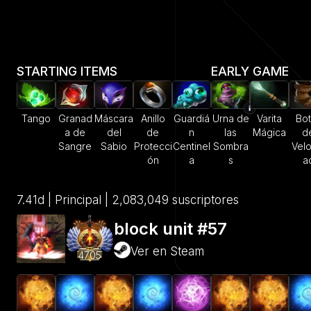
STARTING ITEMS
EARLY GAME
Tango
Granad
Máscara
Anillo
Guardiá
Urna de
Varita
Bot
a de
del
de
n
las
Mágica
d
Sangre
Sabio
Protecci
Centinel
Sombra
Velo
ón
a
s
a
7.41d | Principal | 2,083,049 suscriptores
block unit #57
Ver en Steam
4705