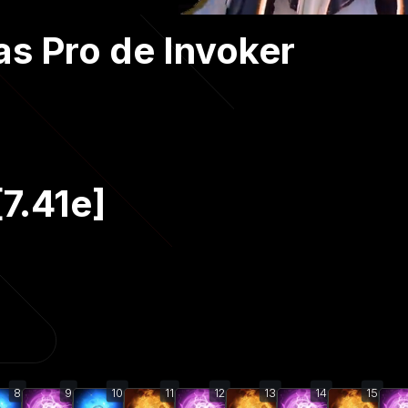
as Pro de Invoker
7.41e]
8
9
10
11
12
13
14
15