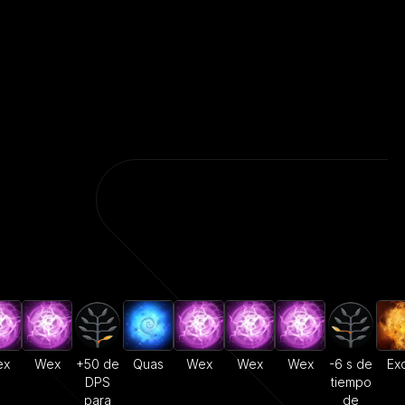
ex
Wex
+50 de
Quas
Wex
Wex
Wex
-6 s de
Exo
DPS
tiempo
para
de