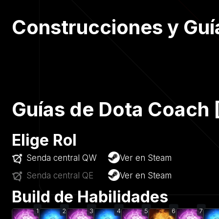
Construcciones y Guí
Guías de Dota Coach [
Elige Rol
Senda central QW
Ver en Steam
Senda central QE
Ver en Steam
Build de Habilidades
1
2
3
4
5
6
7