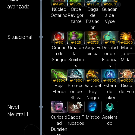
4900
5000
2250
5200
avanzada
Núcleo
Orbe
Daga
Guadañ
Octarino
Revigori
de
a de
zante
Traslaci
Vyse
ón
Situacional
50
825
2200
2725
1775
Granad
Urna de
Mano
Vasija Es
Destilad
a de
las
de
piritual
or de
Sangre
Sombra
Midas
Esencia
s
s
5200
4500
4050
4800
3000
Hoja
Protecci
Vara del
Esfera
Disco
Etérea
ón de
Rey
de
del Eón
Shiva
Negro
Linken
Nivel
Neutral 1
Curiosid
Dados T
Místico
Acelera
ad
rucados
do
Durmien