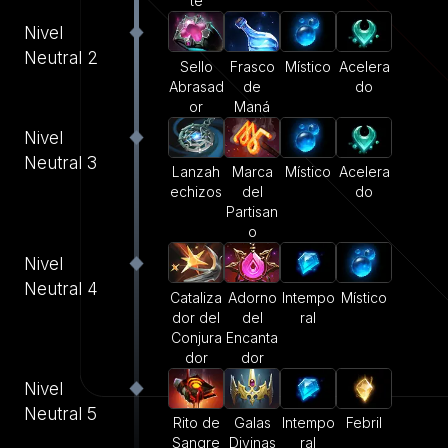
te
Nivel
Neutral 2
Sello
Frasco
Místico
Acelera
Abrasad
de
do
or
Maná
Nivel
Neutral 3
Lanzah
Marca
Místico
Acelera
echizos
del
do
Partisan
o
Nivel
Neutral 4
Cataliza
Adorno
Intempo
Místico
dor del
del
ral
Conjura
Encanta
dor
dor
Nivel
Neutral 5
Rito de
Galas
Intempo
Febril
Sangre
Divinas
ral