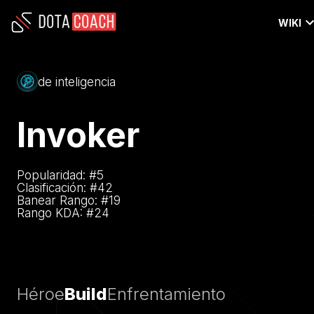
WIKI
de inteligencia
Invoker
Popularidad: #
5
Clasificación: #
42
Banear Rango: #
19
Rango KDA: #
24
Héroe
Build
Enfrentamiento