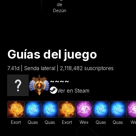
de
Dezún
Guías del juego
7.41d | Senda lateral | 2,118,482 suscriptores
~~~~
Ver en Steam
Exort
Quas
Quas
Exort
Wex
Quas
Quas
W