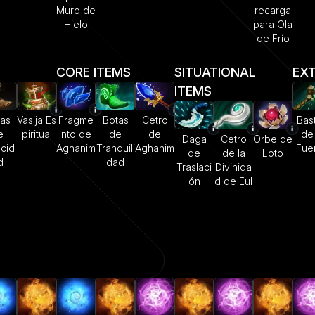
Muro de
recarga
Hielo
para Ola
de Frío
CORE ITEMS
SITUATIONAL
EXT
ITEMS
as
Vasija Es
Fragme
Botas
Cetro
Bas
e
piritual
nto de
de
de
de 
Daga
Cetro
Orbe de
cid
Aghanim
Tranquili
Aghanim
Fue
de
de la
Loto
d
dad
Traslaci
Divinida
ón
d de Eul