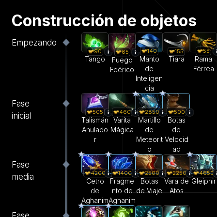
Construcción de objetos
Empezando
140
55
90
155
65
Manto
Rama
Tango
Tiara
Fuego
de
Férrea
Feérico
Inteligen
cia
Fase
505
460
500
2850
inicial
Talismán
Varita
Botas
Martillo
Anulado
Mágica
de
de
r
Velocid
Meteorit
ad
o
Fase
4200
1400
2500
2250
4650
media
Cetro
Fragme
Botas
Vara de
Gleipnir
de
nto de
de Viaje
Atos
Aghanim
Aghanim
Fase