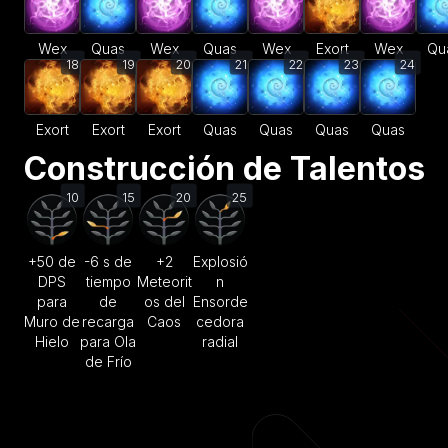
Wex
Quas
Wex
Quas
Wex
Exort
Wex
Qu
18
19
20
21
22
23
24
Exort
Exort
Exort
Quas
Quas
Quas
Quas
Construcción de Talentos
10
15
20
25
+50 de
-6 s de
+2
Explosió
DPS
tiempo
Meteorit
n
para
de
os del
Ensorde
Muro de
recarga
Caos
cedora
Hielo
para Ola
radial
de Frío