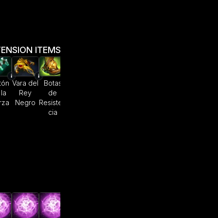
Caos
ENSION ITEMS
Bendici
Bendici
Bendici
Bend
ón de
ón de
ón de
ón 
tón
Vara del
Botas
Orbe
Guadañ
Aghanim
Aghanim
Aghanim
Agha
la
Rey
de
Revigori
a de
rza
Negro
Resisten
zante
Vyse
cia