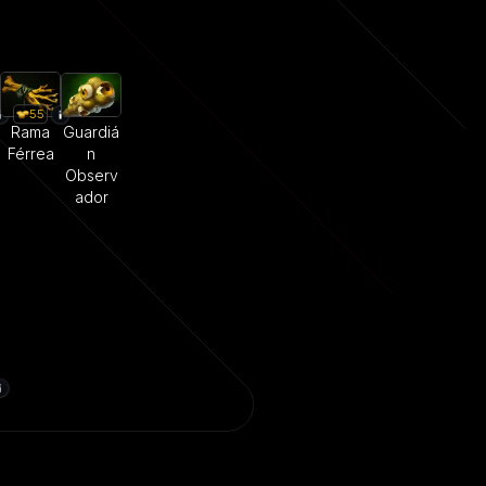
55
Rama
Guardiá
Férrea
n
Observ
ador