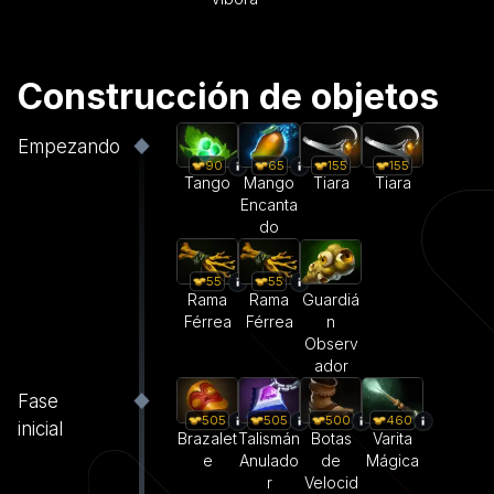
Construcción de objetos
Empezando
90
65
155
155
Tango
Mango
Tiara
Tiara
Encanta
do
55
55
Rama
Rama
Guardiá
Férrea
Férrea
n
Observ
ador
Fase
505
505
500
460
inicial
Brazalet
Talismán
Botas
Varita
e
Anulado
de
Mágica
r
Velocid