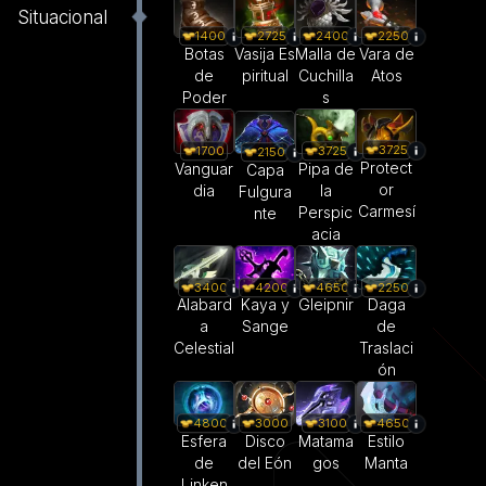
Situacional
1400
2400
2250
2725
Botas
Malla de
Vara de
Vasija Es
de
Cuchilla
Atos
piritual
Poder
s
3725
1700
3725
2150
Protect
Vanguar
Pipa de
Capa
or
dia
la
Fulgura
Carmesí
Perspic
nte
acia
3400
4200
4650
2250
Alabard
Kaya y
Gleipnir
Daga
a
Sange
de
Celestial
Traslaci
ón
4800
3000
3100
4650
Esfera
Disco
Matama
Estilo
de
del Eón
gos
Manta
Linken