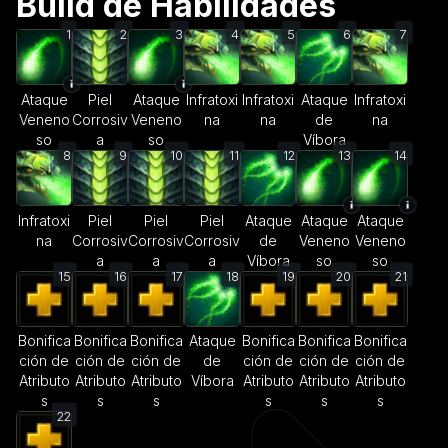
Build de Habilidades
1
2
3
4
5
6
7
Ataque
Piel
Ataque
Infratoxi
Infratoxi
Ataque
Infratoxi
Veneno
Corrosiv
Veneno
na
na
de
na
so
a
so
Víbora
8
9
10
11
12
13
14
Infratoxi
Piel
Piel
Piel
Ataque
Ataque
Ataque
na
Corrosiv
Corrosiv
Corrosiv
de
Veneno
Veneno
a
a
a
Víbora
so
so
15
16
17
18
19
20
21
Bonifica
Bonifica
Bonifica
Ataque
Bonifica
Bonifica
Bonifica
ción de
ción de
ción de
de
ción de
ción de
ción de
Atributo
Atributo
Atributo
Víbora
Atributo
Atributo
Atributo
s
s
s
s
s
s
22