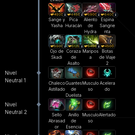
4200
4450
5900
6400
Sange y
Pica
Aliento
Espina
Yasha
Huracán
de
Sangrie
Hydra
nta
5900
5125
5450
4500
Ojo de
Coraza
Maripos
Botas
Skadi
de
a
de Viaje
Asalto
2
Nivel
Neutral 1
Guantes
Musculo
Acelera
Chaleco
de
so
do
Astillado
Duelista
Nivel
Neutral 2
Sello
Anillo
Musculo
Alertado
Abrasad
de
so
or
Esencia