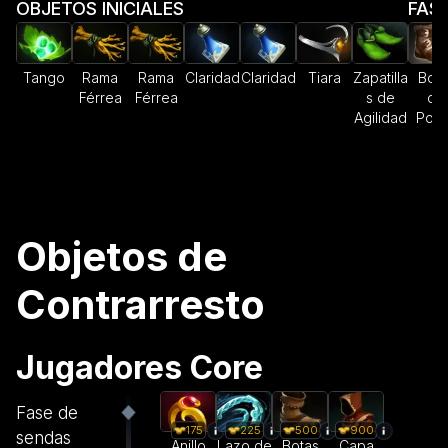
OBJETOS INICIALES
FASE
Tango
Rama
Rama
Claridad
Claridad
Tiara
Zapatilla
Bota
Férrea
Férrea
s de
de
Agilidad
Pod
Objetos de
Contrarresto
Jugadores Core
Fase de
175
225
500
900
sendas
Anillo
Lazo de
Botas
Capa