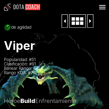
de agilidad
Viper
Popularidad: #
51
Clasificación: #
91
Banear Rango: #
15
Rango KDA: #
77
Héroe
Build
Enfrentamiento