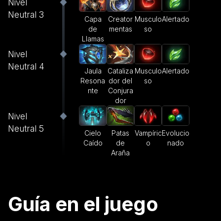
Nivel
Neutral 3
Capa
Creator
Musculo
Alertado
de
mentas
so
Llamas
Nivel
Neutral 4
Jaula
Cataliza
Musculo
Alertado
Resona
dor del
so
nte
Conjura
dor
Nivel
Neutral 5
Cielo
Patas
Vampíric
Evolucio
Caído
de
o
nado
Araña
Guía en el juego