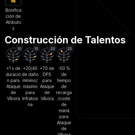
Bonifica
ción de
Atributo
s
Construcción de Talentos
10
15
20
25
+1 s de
+20/40
+70 de
-50 %
duració
de daño
DPS
de
n para
mínimo/
para
tiempo
Ataque
máximo
Ataque
de
de
para
de
recarga
Víbora
Infratoxi
Víbora
/coste
na
de
maná
para
Ataque
de
Víbora