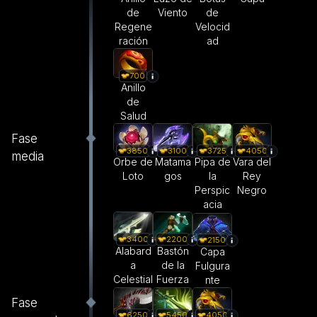
de
Viento
de
Regene
Velocid
ración
ad
700
Anillo
de
Salud
Fase
3850
3100
3725
4050
media
Orbe de
Matama
Pipa de
Vara del
Loto
gos
la
Rey
Perspic
Negro
acia
3400
2200
2150
Alabard
Bastón
Capa
a
de la
Fulgura
Celestial
Fuerza
nte
Fase
6250
5450
4050