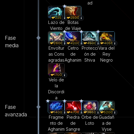
ad
225
2500
Lazo de
Botas
Viento
de Viaje
Fase
2600
4200
4500
4050
media
Envoltur
Cetro
Protecci
Vara del
as Cons
de
ón de
Rey
agradas
Aghanim
Shiva
Negro
1700
Velo de
la
Discordi
a
Fase
1400
4700
3850
5200
avanzada
Fragme
Piedra
Orbe de
Guadañ
nto de
de
Loto
a de
Aghanim
Sangre
Vyse