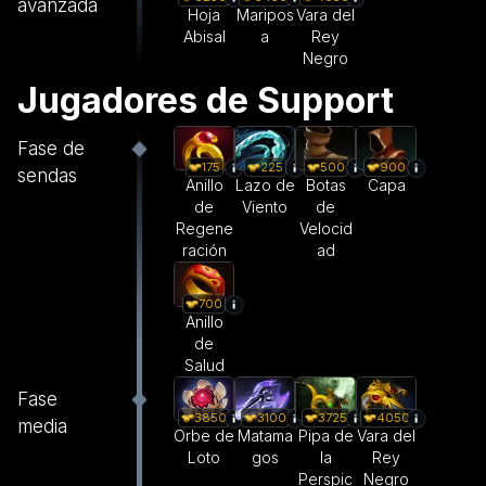
avanzada
Hoja
Maripos
Vara del
Abisal
a
Rey
Negro
Jugadores de Support
Fase de
175
225
500
900
sendas
Anillo
Lazo de
Botas
Capa
de
Viento
de
Regene
Velocid
ración
ad
700
Anillo
de
Salud
Fase
3850
3100
3725
4050
media
Orbe de
Matama
Pipa de
Vara del
Loto
gos
la
Rey
Perspic
Negro