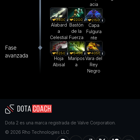
acia
3400
2200
2150
Alabard
Bastón
Capa
a
de la
Fulgura
Celestial
Fuerza
nte
Fase
6250
5450
4050
avanzada
Hoja
Maripos
Vara del
Abisal
a
Rey
Negro
Dota 2
es una marca registrada de
Valve Corporation
.
©
2026
Rho Technologies LLC