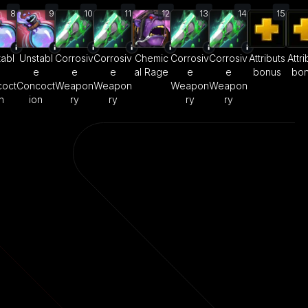
8
9
10
11
12
13
14
15
abl
Unstabl
Corrosiv
Corrosiv
Chemic
Corrosiv
Corrosiv
Attributs
Attri
e
e
e
e
al Rage
e
e
bonus
bo
oct
Concoct
Weapon
Weapon
Weapon
Weapon
n
ion
ry
ry
ry
ry