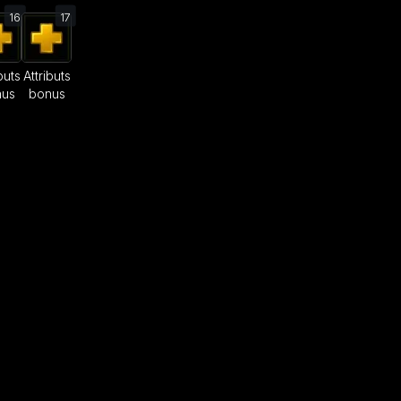
16
17
buts
Attributs
nus
bonus