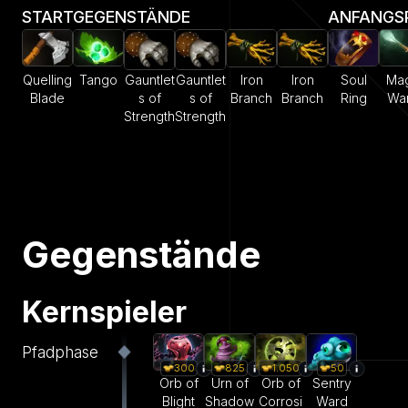
STARTGEGENSTÄNDE
ANFANGS
Quelling
Tango
Gauntlet
Gauntlet
Iron
Iron
Soul
Mag
Blade
s of
s of
Branch
Branch
Ring
Wa
Strength
Strength
Gegenstände
Kernspieler
Pfadphase
300
825
1.050
50
Orb of
Urn of
Orb of
Sentry
Blight
Shadow
Corrosi
Ward