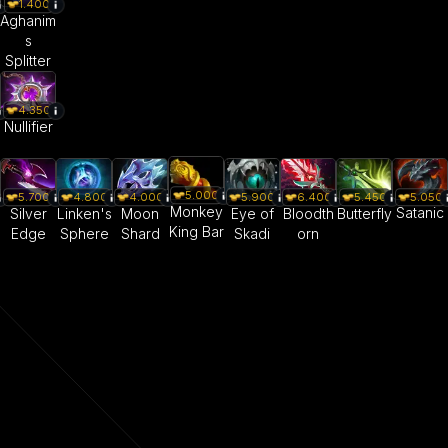
1.400
Aghanim
s
Splitter
4.350
Nullifier
5.000
5.050
5.700
4.800
4.000
5.900
6.400
5.450
Monkey
Satanic
Silver
Linken's
Moon
Eye of
Bloodth
Butterfly
King Bar
Edge
Sphere
Shard
Skadi
orn