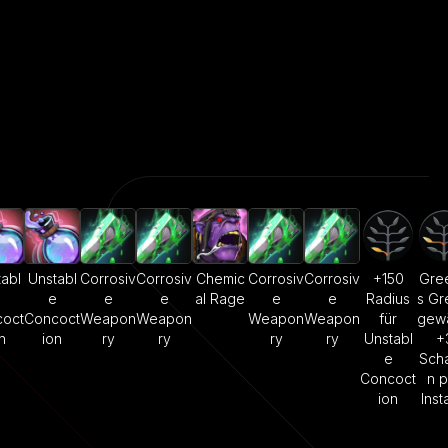
abl
Unstabl
Corrosiv
Corrosiv
Chemic
Corrosiv
Corrosiv
+150
Gree
e
e
e
e
al Rage
e
e
Radius
s Gr
oct
Concoct
Weapon
Weapon
Weapon
Weapon
für
gewä
n
ion
ry
ry
ry
ry
Unstabl
+
e
Sch
Concoct
n p
ion
Inst