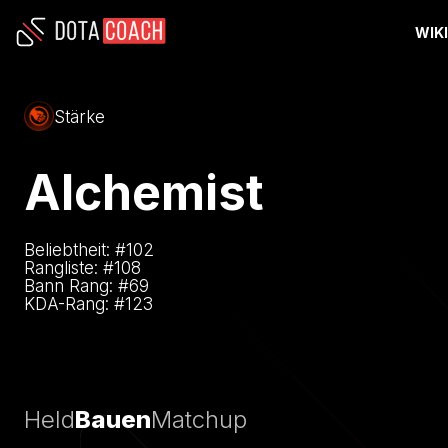
WIK
Stärke
Alchemist
Beliebtheit: #
102
Rangliste: #
108
Bann Rang: #
69
KDA-Rang: #
123
Held
Bauen
Matchup