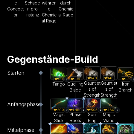
e
Schade
währen
durch
Concoct
n pro
d
Chemic
ion
Instanz
Chemic
al Rage
al Rage
Gegenstände-Build
Starten
140
140
55
90
100
Gauntlet
Gauntlet
Iron
Tango
Quelling
s of
s of
Branch
Blade
Strength
Strength
Anfangsphase
200
1.450
805
460
Magic
Phase
Soul
Magic
Stick
Boots
Ring
Wand
Mittelphase