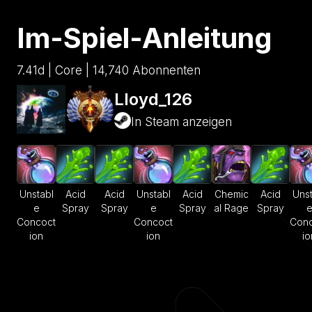
Im-Spiel-Anleitung
7.41d | Core | 14,740 Abonnenten
Lloyd_126
In Steam anzeigen
Unstabl
Acid
Acid
Unstabl
Acid
Chemic
Acid
Unst
e
Spray
Spray
e
Spray
al Rage
Spray
Concoct
Concoct
Conc
ion
ion
io