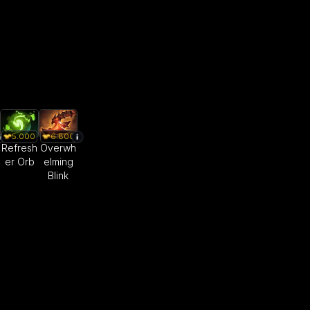
5.000
6.800
Refresh
Overwh
er Orb
elming
Blink