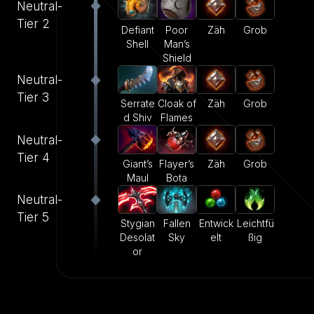
Neutral-
Tier 2
Defiant
Poor
Zäh
Grob
Shell
Man’s
Shield
Neutral-
Tier 3
Serrate
Cloak of
Zäh
Grob
d Shiv
Flames
Neutral-
Tier 4
Giant’s
Flayer’s
Zäh
Grob
Maul
Bota
Neutral-
Tier 5
Stygian
Fallen
Entwick
Leichtfü
Desolat
Sky
elt
ßig
or