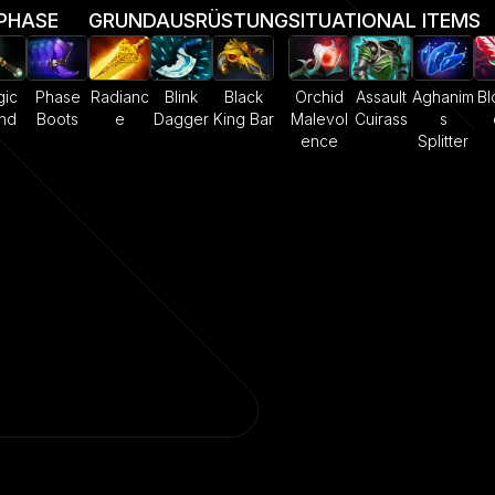
PHASE
GRUNDAUSRÜSTUNG
SITUATIONAL ITEMS
ic
Phase
Radianc
Blink
Black
Orchid
Assault
Aghanim
Bl
nd
Boots
e
Dagger
King Bar
Malevol
Cuirass
s
ence
Splitter