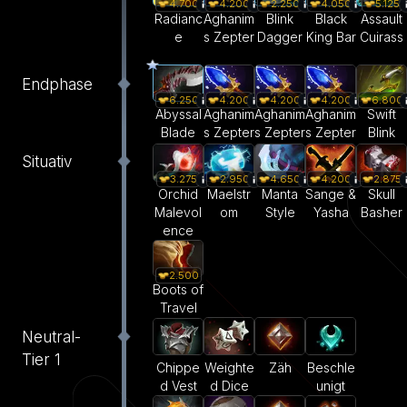
4.700
4.200
2.250
4.050
5.125
Radianc
Aghanim
Blink
Black
Assault
e
s Zepter
Dagger
King Bar
Cuirass
Endphase
6.250
4.200
4.200
4.200
6.800
Abyssal
Aghanim
Aghanim
Aghanim
Swift
Blade
s Zepter
s Zepter
s Zepter
Blink
Situativ
3.275
2.950
4.650
4.200
2.875
Orchid
Maelstr
Manta
Sange &
Skull
Malevol
om
Style
Yasha
Basher
ence
2.500
Boots of
Travel
Neutral-
Tier 1
Weighte
Zäh
Beschle
Chippe
d Dice
unigt
d Vest