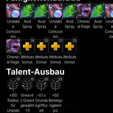
1
2
3
4
5
6
7
Unstabl
Acid
Acid
Unstabl
Acid
Chemic
Acid
Unst
e
Spray
Spray
e
Spray
al Rage
Spray
Concoct
Concoct
Conc
ion
ion
io
18
19
20
21
22
Chemic
Attributs
Attributs
Attributs
Attributs
al Rage
bonus
bonus
bonus
bonus
Talent-Ausbau
10
15
20
25
+150
Greevil’
–0.1 s
+50
Radius
s Greed
Grunda
Bewegu
für
gewährt
ngriffsz
ngstem
Unstabl
+3
eit
po