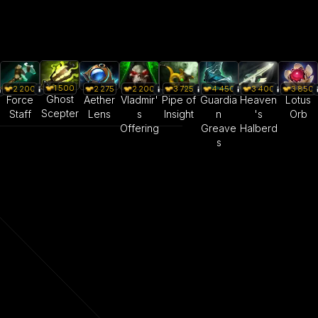
1 500
2 200
2 275
2 200
3 725
4 450
3 400
3 850
Ghost
Force
Aether
Vladmir'
Pipe of
Guardia
Heaven
Lotus
Scepter
Staff
Lens
s
Insight
n
's
Orb
Offering
Greave
Halberd
s