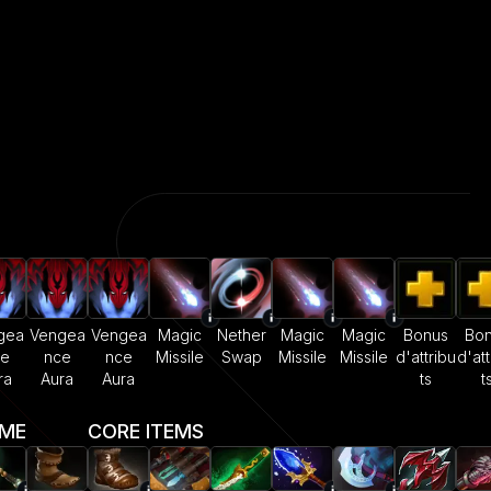
gea
Vengea
Vengea
Magic
Nether
Magic
Magic
Bonus
Bo
ce
nce
nce
Missile
Swap
Missile
Missile
d'attribu
d'att
ra
Aura
Aura
ts
t
AME
CORE ITEMS