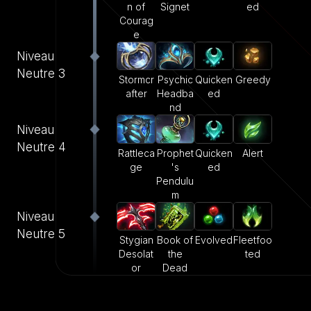
n of
Signet
ed
Courag
e
Niveau
Neutre 3
Stormcr
Psychic
Quicken
Greedy
after
Headba
ed
nd
Niveau
Neutre 4
Rattleca
Prophet
Quicken
Alert
ge
's
ed
Pendulu
m
Niveau
Neutre 5
Stygian
Book of
Evolved
Fleetfoo
Desolat
the
ted
or
Dead