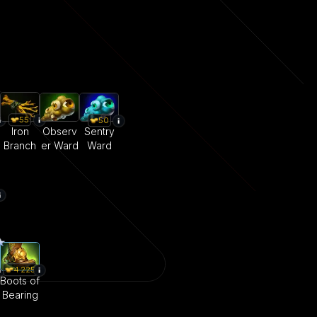
55
50
Iron
Observ
Sentry
Branch
er Ward
Ward
4 225
Boots of
Bearing