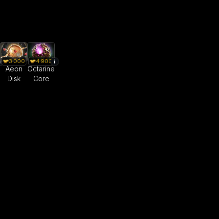
3 000
4 900
Aeon
Octarine
Disk
Core