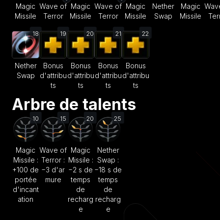
Magic
Wave of
Magic
Wave of
Magic
Nether
Magic
Wave
Missile
Terror
Missile
Terror
Missile
Swap
Missile
Ter
18
19
20
21
22
Nether
Bonus
Bonus
Bonus
Bonus
Swap
d'attribu
d'attribu
d'attribu
d'attribu
ts
ts
ts
ts
Arbre de talents
10
15
20
25
Magic
Wave of
Magic
Nether
Missile :
Terror :
Missile :
Swap :
+100 de
−3 d'ar
−2 s de
−18 s de
portée
mure
temps
temps
d'incant
de
de
ation
recharg
recharg
e
e