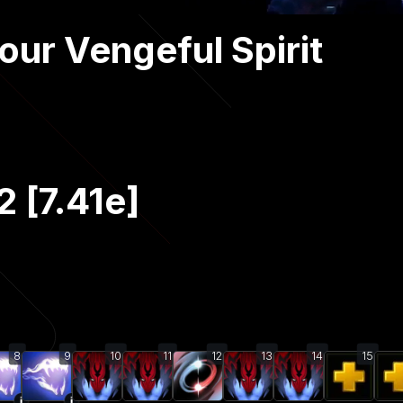
our Vengeful Spirit
 [7.41e]
8
9
10
11
12
13
14
15