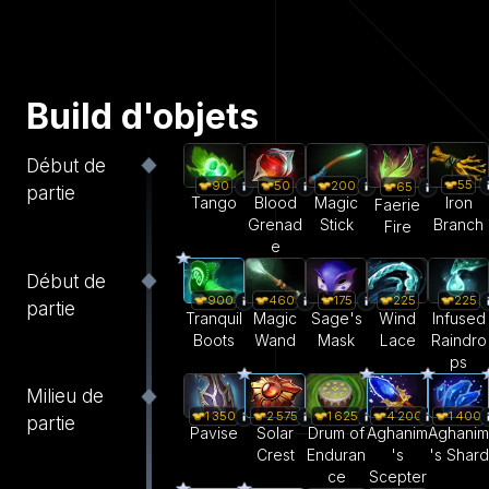
Build d'objets
Début de
55
90
50
200
65
partie
Iron
Tango
Blood
Magic
Faerie
Branch
Grenad
Stick
Fire
e
Début de
900
460
175
225
225
partie
Tranquil
Magic
Sage's
Wind
Infused
Boots
Wand
Mask
Lace
Raindro
ps
Milieu de
1 350
2 575
1 625
4 200
1 400
partie
Pavise
Solar
Drum of
Aghanim
Aghanim
Crest
Enduran
's
's Shard
ce
Scepter