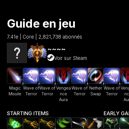
Guide en jeu
7.41e | Core | 2,821,738 abonnés
~~~~
Voir sur Steam
Magic
Wave of
Wave of
Vengea
Wave of
Nether
Wave of
Ven
Missile
Terror
Terror
nce
Terror
Swap
Terror
n
Aura
Au
STARTING ITEMS
EARLY G