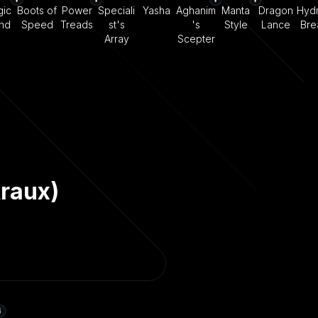
ic
Boots of
Power
Speciali
Yasha
Aghanim
Manta
Dragon
Hydr
nd
Speed
Treads
st's
's
Style
Lance
Bre
Array
Scepter
traux)