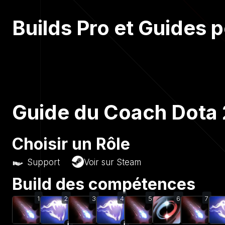
Builds Pro et Guides p
Guide du Coach Dota 2
Choisir un Rôle
Support
Voir sur Steam
Build des compétences
1
2
3
4
5
6
7