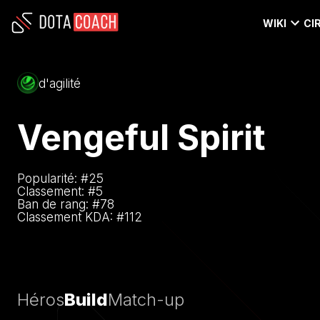
WIKI
CI
d'agilité
Vengeful Spirit
Popularité: #
25
Classement: #
5
Ban de rang: #
78
Classement KDA: #
112
Héros
Build
Match-up