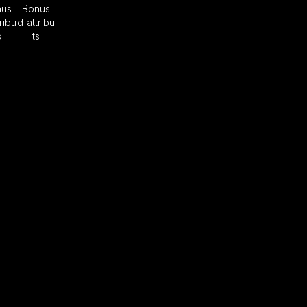
nus
Bonus
ribu
d'attribu
s
ts