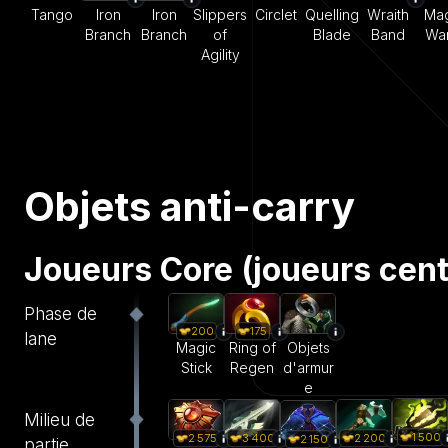
Tango
Iron
Iron
Slippers
Circlet
Quelling
Wraith
Mag
Branch
Branch
of
Blade
Band
Wa
Agility
Objets anti-carry
Joueurs Core (joueurs cen
Phase de
200
175
lane
Magic
Ring of
Objets
Stick
Regen
d'armur
e
Milieu de
1 500
2 575
3 400
2 200
2 150
partie