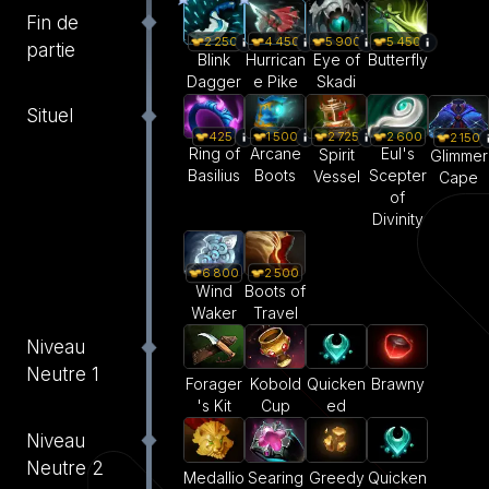
Fin de
2 250
4 450
5 900
5 450
partie
Blink
Hurrican
Eye of
Butterfly
Dagger
e Pike
Skadi
Situel
425
1 500
2 600
2 725
2 150
Ring of
Arcane
Eul's
Spirit
Glimmer
Basilius
Boots
Scepter
Vessel
Cape
of
Divinity
6 800
2 500
Wind
Boots of
Waker
Travel
Niveau
Neutre 1
Forager
Kobold
Quicken
Brawny
's Kit
Cup
ed
Niveau
Neutre 2
Medallio
Searing
Greedy
Quicken