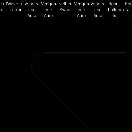
 of
Wave of
Vengea
Vengea
Nether
Vengea
Vengea
Bonus
Bo
ror
Terror
nce
nce
Swap
nce
nce
d'attribu
d'att
Aura
Aura
Aura
Aura
ts
t