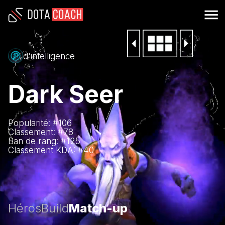
d'intelligence
Dark Seer
Popularité: #
106
Classement: #
78
Ban de rang: #
125
Classement KDA: #
40
Héros
Build
Match-up