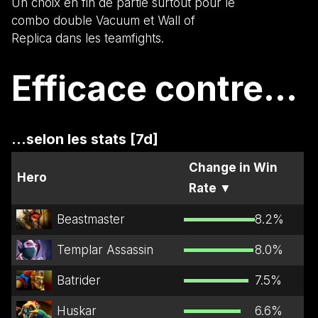
Un choix en fin de partie surtout pour le
combo double Vacuum et Wall of
Replica dans les teamfights.
Efficace contre...
...selon les stats [7d]
Change in Win
Hero
Rate
▼
Beastmaster
8.2
%
Templar Assassin
8.0
%
Batrider
7.5
%
Huskar
6.6
%