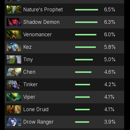
Nature's Prophet
6.5
%
Shadow Demon
6.3
%
Venomancer
6.0
%
Kez
5.8
%
Tiny
5.0
%
Chen
4.6
%
Tinker
4.2
%
Viper
4.1
%
Lone Druid
4.1
%
Drow Ranger
3.9
%