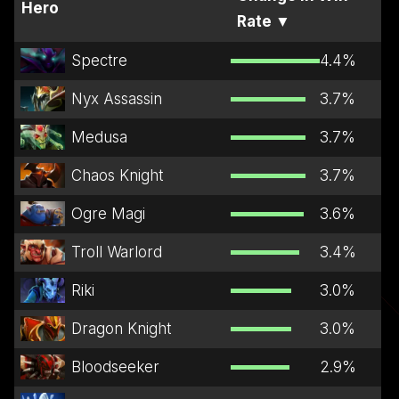
Hero
Rate
▼
Spectre
4.4
%
Nyx Assassin
3.7
%
Medusa
3.7
%
Chaos Knight
3.7
%
Ogre Magi
3.6
%
Troll Warlord
3.4
%
Riki
3.0
%
Dragon Knight
3.0
%
Bloodseeker
2.9
%