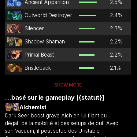
Ancient Apparition
2.5
%
Outworld Destroyer
2.4
%
Silencer
2.3
%
Shadow Shaman
2.2
%
Primal Beast
2.2
%
Bristleback
2.1
%
SHOW MORE
...basé sur le gameplay [{statut}]
Alchemist
Dark Seer boost grave Alch en lui filant du
dégât, de la mobilité et des setups de ouf. Avec
son Vacuum, il peut setup des Unstable