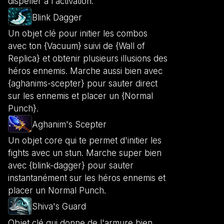
dispeller à l'activation.
Blink Dagger
Un objet clé pour initier les combos
avec ton {Vacuum} suivi de {Wall of
Replica} et obtenir plusieurs illusions des
héros ennemis. Marche aussi bien avec
{aghanims-scepter} pour sauter direct
sur les ennemis et placer un {Normal
Punch}.
Aghanim's Scepter
Un objet core qui te permet d'initier les
fights avec un stun. Marche super bien
avec {blink-dagger} pour sauter
instantanément sur les héros ennemis et
placer un Normal Punch.
Shiva's Guard
Objet clé qui donne de l'armure bien