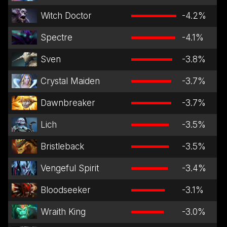
Witch Doctor
-4.2
%
Spectre
-4.1
%
Sven
-3.8
%
Crystal Maiden
-3.7
%
Dawnbreaker
-3.7
%
Lich
-3.5
%
Bristleback
-3.5
%
Vengeful Spirit
-3.4
%
Bloodseeker
-3.1
%
Wraith King
-3.0
%