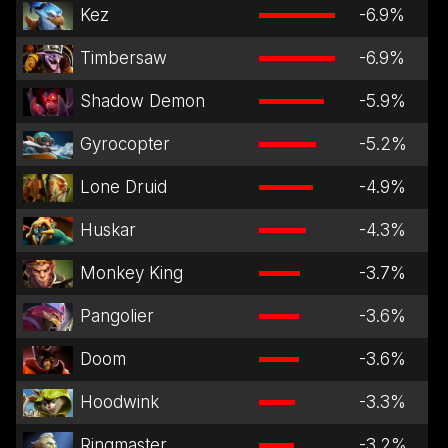
Kez
-6.9
%
Timbersaw
-6.9
%
Shadow Demon
-5.9
%
Gyrocopter
-5.2
%
Lone Druid
-4.9
%
Huskar
-4.3
%
Monkey King
-3.7
%
Pangolier
-3.6
%
Doom
-3.6
%
Hoodwink
-3.3
%
Ringmaster
-3.2
%