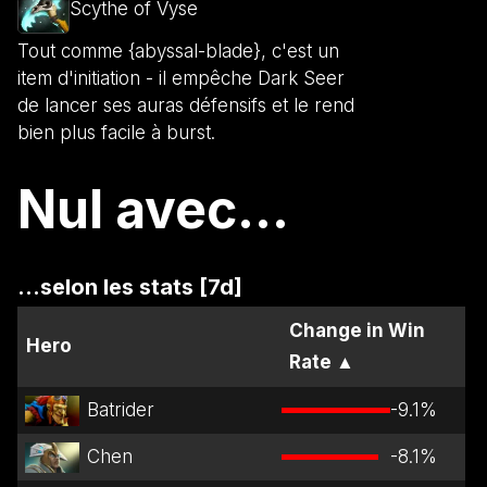
Scythe of Vyse
Tout comme {abyssal-blade}, c'est un
item d'initiation - il empêche Dark Seer
de lancer ses auras défensifs et le rend
bien plus facile à burst.
Nul avec...
...selon les stats [7d]
Change in Win
Hero
Rate
▲
Batrider
-9.1
%
Chen
-8.1
%