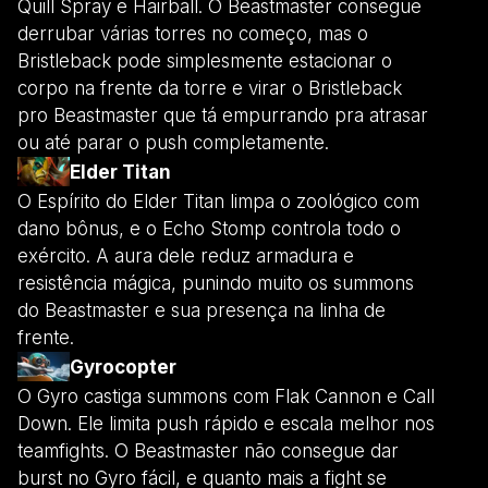
Quill Spray e Hairball. O Beastmaster consegue
derrubar várias torres no começo, mas o
Bristleback pode simplesmente estacionar o
corpo na frente da torre e virar o Bristleback
pro Beastmaster que tá empurrando pra atrasar
ou até parar o push completamente.
Elder Titan
O Espírito do Elder Titan limpa o zoológico com
dano bônus, e o Echo Stomp controla todo o
exército. A aura dele reduz armadura e
resistência mágica, punindo muito os summons
do Beastmaster e sua presença na linha de
frente.
Gyrocopter
O Gyro castiga summons com Flak Cannon e Call
Down. Ele limita push rápido e escala melhor nos
teamfights. O Beastmaster não consegue dar
burst no Gyro fácil, e quanto mais a fight se