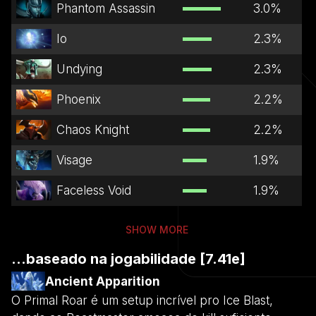
Phantom Assassin
3.0
%
Io
2.3
%
Undying
2.3
%
Phoenix
2.2
%
Chaos Knight
2.2
%
Visage
1.9
%
Faceless Void
1.9
%
SHOW MORE
...baseado na jogabilidade [7.41e]
Ancient Apparition
O Primal Roar é um setup incrível pro Ice Blast,