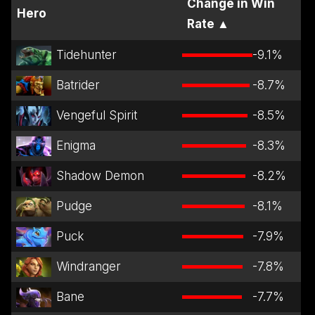
Change in Win
Hero
Rate
▲
Tidehunter
-9.1
%
Batrider
-8.7
%
Vengeful Spirit
-8.5
%
Enigma
-8.3
%
Shadow Demon
-8.2
%
Pudge
-8.1
%
Puck
-7.9
%
Windranger
-7.8
%
Bane
-7.7
%