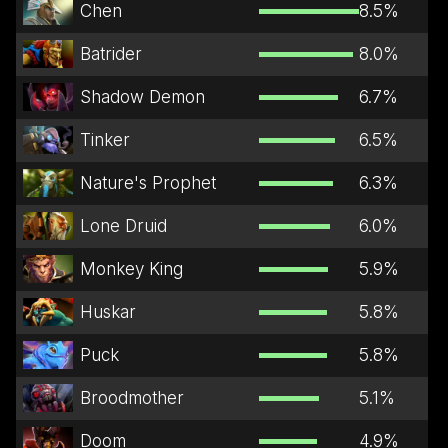
Chen
8.5
%
Batrider
8.0
%
Shadow Demon
6.7
%
Tinker
6.5
%
Nature's Prophet
6.3
%
Lone Druid
6.0
%
Monkey King
5.9
%
Huskar
5.8
%
Puck
5.8
%
Broodmother
5.1
%
Doom
4.9
%