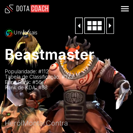
Universais
Beastmaster
Popularidade: #
112
Tabela de Classificação: #
123
Banir Rank: #
56
Rank de KDA: #
88
Herói
Montar
Contra