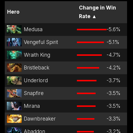
Change in Win
Hero
Rate
▲
Medusa
-5.6
%
Vengeful Spirit
-5.1
%
Wraith King
-4.7
%
Bristleback
-4.2
%
Underlord
-3.7
%
Snapfire
-3.5
%
Mirana
-3.5
%
Dawnbreaker
-3.3
%
Abaddon
-3.2
%