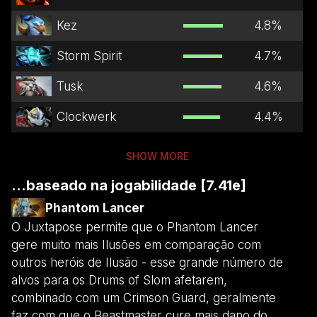
Kez
4.8
%
Storm Spirit
4.7
%
Tusk
4.6
%
Clockwerk
4.4
%
SHOW MORE
...baseado na jogabilidade [7.41e]
Phantom Lancer
O Juxtapose permite que o Phantom Lancer
gere muito mais Ilusões em comparação com
outros heróis de Ilusão - esse grande número de
alvos para os Drums of Slom afetarem,
combinado com um Crimson Guard, geralmente
faz com que o Beastmaster cure mais dano do