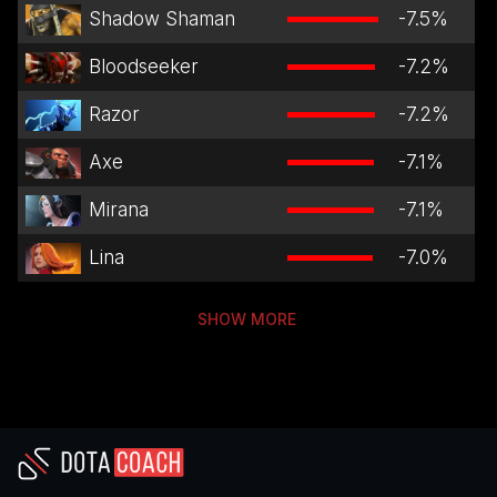
Shadow Shaman
-7.5
%
Bloodseeker
-7.2
%
Razor
-7.2
%
Axe
-7.1
%
Mirana
-7.1
%
Lina
-7.0
%
SHOW MORE