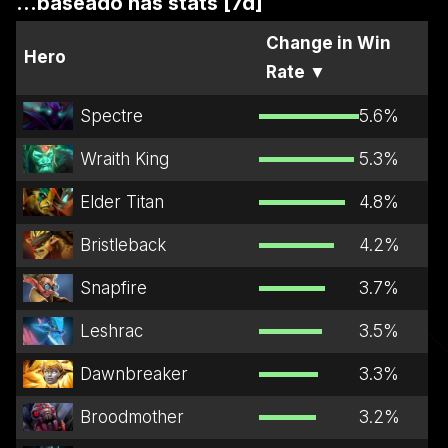
...baseado nas stats [7d]
Change in Win
Hero
Rate
▼
Spectre
5.6
%
Wraith King
5.3
%
Elder Titan
4.8
%
Bristleback
4.2
%
Snapfire
3.7
%
Leshrac
3.5
%
Dawnbreaker
3.3
%
Broodmother
3.2
%