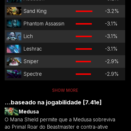
Sand King
-3.2
%
Phantom Assassin
-3.1
%
Lich
-3.1
%
Leshrac
-3.1
%
Sniper
-2.9
%
Spectre
-2.9
%
SHOW MORE
...baseado na jogabilidade [7.41e]
Medusa
O Mana Shield permite que a Medusa sobreviva
ao Primal Roar do Beastmaster e contra-ative