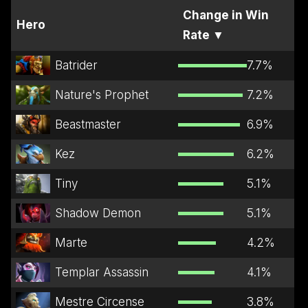
Change in Win
Hero
Rate
▼
Batrider
7.7
%
Nature's Prophet
7.2
%
Beastmaster
6.9
%
Kez
6.2
%
Tiny
5.1
%
Shadow Demon
5.1
%
Marte
4.2
%
Templar Assassin
4.1
%
Mestre Circense
3.8
%