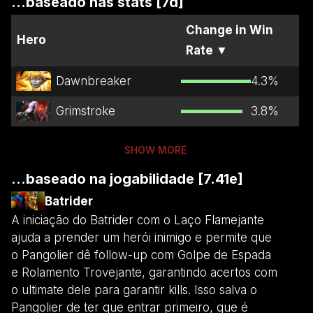
...baseado nas stats [7d]
Change in Win
Hero
Rate
▼
Dawnbreaker
4.3
%
Grimstroke
3.8
%
SHOW MORE
...baseado na jogabilidade [7.41e]
Batrider
A iniciação do Batrider com o Laço Flamejante
ajuda a prender um herói inimigo e permite que
o Pangolier dê follow-up com Golpe de Espada
e Rolamento Trovejante, garantindo acertos com
o ultimate dele para garantir kills. Isso salva o
Pangolier de ter que entrar primeiro, que é