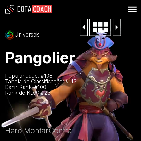
Universais
Pangolier
Popularidade: #
108
Tabela de Classificação: #
113
Banir Rank: #
100
Rank de KDA: #
23
Herói
Montar
Contra