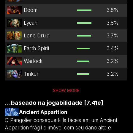
Doom
3.8
%
Lycan
3.8
%
Lone Druid
3.7
%
Earth Spirit
3.4
%
Warlock
3.2
%
Tinker
3.2
%
SHOW MORE
...baseado na jogabilidade [7.41e]
Ancient Apparition
O Pangolier consegue kills fáceis em um Ancient
Apparition frágil e imóvel com seu dano alto e