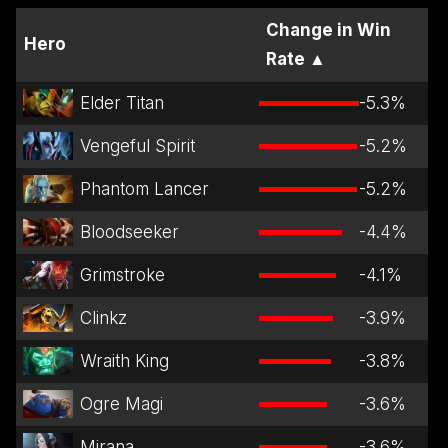
Change in Win
Hero
Rate
▲
Elder Titan
-5.3
%
Vengeful Spirit
-5.2
%
Phantom Lancer
-5.2
%
Bloodseeker
-4.4
%
Grimstroke
-4.1
%
Clinkz
-3.9
%
Wraith King
-3.8
%
Ogre Magi
-3.6
%
Mirana
-3.6
%