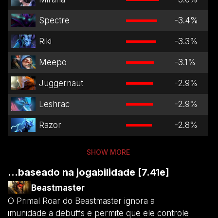
Spectre
-3.4
%
Riki
-3.3
%
Meepo
-3.1
%
Juggernaut
-2.9
%
Leshrac
-2.9
%
Razor
-2.8
%
SHOW MORE
...baseado na jogabilidade [7.41e]
Beastmaster
O Primal Roar do Beastmaster ignora a
imunidade a debuffs e permite que ele controle