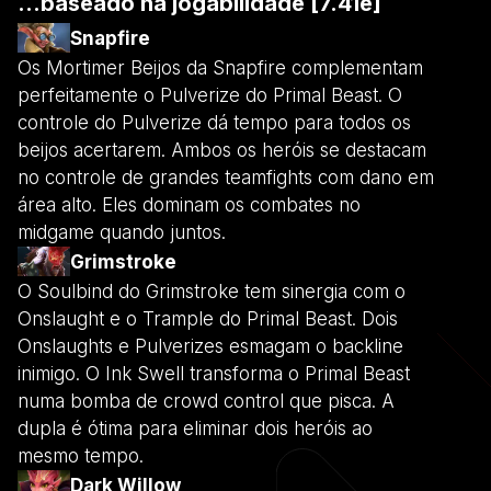
...baseado na jogabilidade [7.41e]
Snapfire
Os Mortimer Beijos da Snapfire complementam
perfeitamente o Pulverize do Primal Beast. O
controle do Pulverize dá tempo para todos os
beijos acertarem. Ambos os heróis se destacam
no controle de grandes teamfights com dano em
área alto. Eles dominam os combates no
midgame quando juntos.
Grimstroke
O Soulbind do Grimstroke tem sinergia com o
Onslaught e o Trample do Primal Beast. Dois
Onslaughts e Pulverizes esmagam o backline
inimigo. O Ink Swell transforma o Primal Beast
numa bomba de crowd control que pisca. A
dupla é ótima para eliminar dois heróis ao
mesmo tempo.
Dark Willow