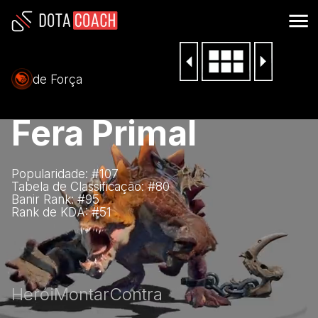
de Força
Fera Primal
Popularidade: #
107
Tabela de Classificação: #
80
Banir Rank: #
95
Rank de KDA: #
51
Herói
Montar
Contra