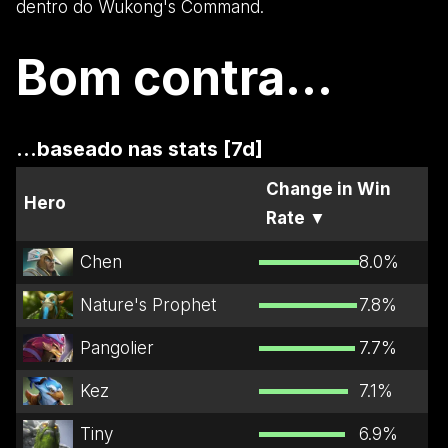
dentro do Wukong's Command.
Bom contra...
...baseado nas stats [7d]
Change in Win
Hero
Rate
▼
Chen
8.0
%
Nature's Prophet
7.8
%
Pangolier
7.7
%
Kez
7.1
%
Tiny
6.9
%