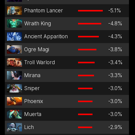
Phantom Lancer
-5.1
%
Wraith King
-4.8
%
Ancient Apparition
-4.3
%
Ogre Magi
-3.8
%
Troll Warlord
-3.4
%
Mirana
-3.3
%
Sniper
-3.0
%
Phoenix
-3.0
%
Muerta
-3.0
%
Lich
-2.9
%