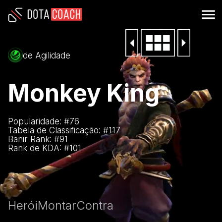
de Agilidade
Monkey King
Popularidade: #
76
Tabela de Classificação: #
117
Banir Rank: #
91
Rank de KDA: #
101
Herói
Montar
Contra