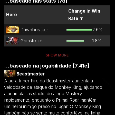
...baseado nas stats [7d]
Change in Win
Hero
Rate
▼
Dawnbreaker
2.6
%
Grimstroke
1.8
%
SHOW MORE
...baseado na jogabilidade [7.41e]
Beastmaster
A aura Inner Fire do Beastmaster aumenta a
velocidade de ataque do Monkey King, ajudando
a acumular as stacks do Jingu Mastery
rapidamente, enquanto o Primal Roar mantém
um herói inimigo preso no lugar. O Monkey King
também não se sente muito confortável na linha