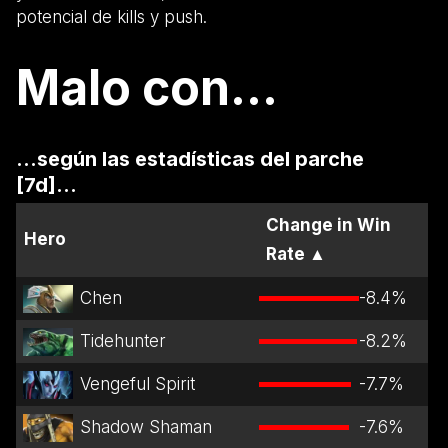
potencial de kills y push.
Malo con...
...según las estadísticas del parche
[7d]...
Change in Win
Hero
Rate
▲
Chen
-8.4
%
Tidehunter
-8.2
%
Vengeful Spirit
-7.7
%
Shadow Shaman
-7.6
%