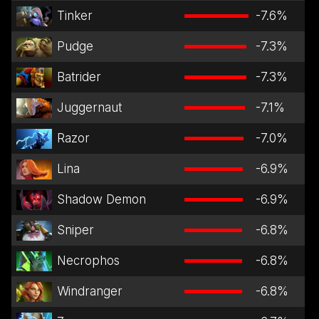
Tinker
-7.6
%
Pudge
-7.3
%
Batrider
-7.3
%
Juggernaut
-7.1
%
Razor
-7.0
%
Lina
-6.9
%
Shadow Demon
-6.9
%
Sniper
-6.8
%
Necrophos
-6.8
%
Windranger
-6.8
%