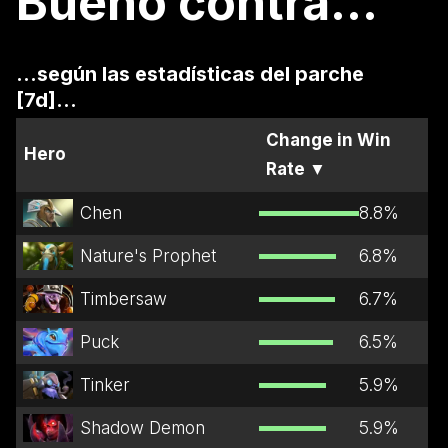
Bueno contra...
...según las estadísticas del parche
[7d]...
Change in Win
Hero
Rate
▼
Chen
8.8
%
Nature's Prophet
6.8
%
Timbersaw
6.7
%
Puck
6.5
%
Tinker
5.9
%
Shadow Demon
5.9
%