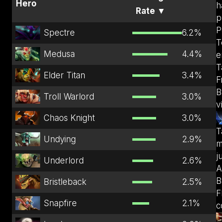
Hero
h
Rate
▼
p
P
Spectre
6.2
%
T
Medusa
4.4
%
e
T
Elder Titan
3.4
%
F
B
Troll Warlord
3.0
%
v
Chaos Knight
3.0
%
T
Undying
2.9
%
m
j
Underlord
2.6
%
A
B
Bristleback
2.5
%
F
Snapfire
2.1
%
c