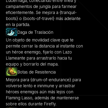
Luciérnaga, conectando entre línea y
campamentos de jungla para farmear
eficientemente. Se mejora a {tranquil-
boots} o {boots-of-travel} más adelante
en la partida.
Daga de Traslación
Un objeto de movilidad clave que te
permite cerrar la distancia al instante con
un héroe enemigo, fijarlo con Lazo
Llameante para arrastrarlo hacia tu
equipo y borrarlo del mapa.
Botas de Resistencia
Mejora para {drum-of-endurance} para
volverse lento e ininmune y arrastrar
héroes enemigos aún más lejos con
Flaming Lasso, además de mantenerse
sobre ellos durante Firefly.