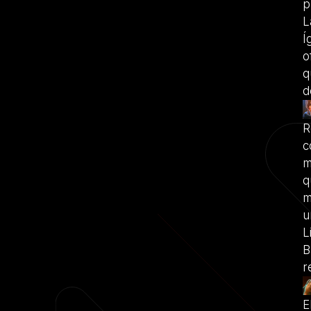
p
L
Í
o
q
d
R
c
m
q
m
u
L
B
r
E