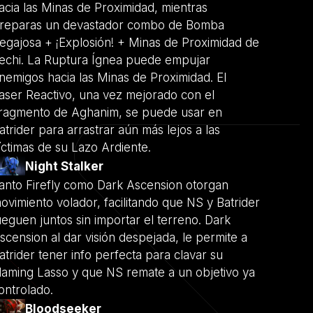
acia las Minas de Proximidad, mientras
reparas un devastador combo de Bomba
egajosa + ¡Explosión! + Minas de Proximidad de
echi. La Ruptura Ígnea puede empujar
nemigos hacia las Minas de Proximidad. El
aser Reactivo, una vez mejorado con el
ragmento de Aghanim, se puede usar en
atrider para arrastrar aún más lejos a las
íctimas de su Lazo Ardiente.
Night Stalker
anto Firefly como Dark Ascension otorgan
ovimiento volador, facilitando que NS y Batrider
ueguen juntos sin importar el terreno. Dark
scension al dar visión despejada, le permite a
atrider tener info perfecta para clavar su
laming Lasso y que NS remate a un objetivo ya
ontrolado.
Bloodseeker