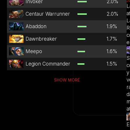
Invoker
2.0
%
L
a
Centaur Warrunner
2.0
%
L
Abaddon
1.9
%
R
c
Dawnbreaker
1.7
%
e
Meepo
1.6
%
S
Legion Commander
1.5
%
c
y
v
SHOW MORE
r
d
m
a
E