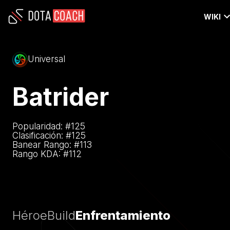
WIKI
Universal
Batrider
Popularidad: #
125
Clasificación: #
125
Banear Rango: #
113
Rango KDA: #
112
Héroe
Build
Enfrentamiento