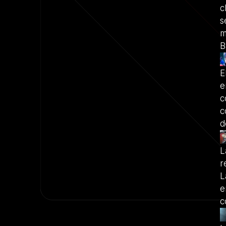
c
s
m
B
E
e
c
c
d
L
r
L
e
c