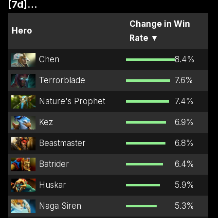
[7d]...
Change in Win
Hero
Rate
▼
Chen
8.4
%
Terrorblade
7.6
%
Nature's Prophet
7.4
%
Kez
6.9
%
Beastmaster
6.8
%
Batrider
6.4
%
Huskar
5.9
%
Naga Siren
5.3
%