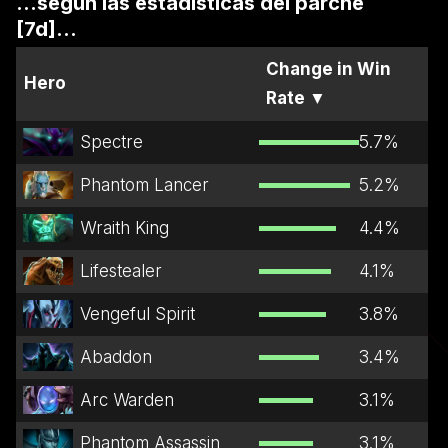
...según las estadísticas del parche
[7d]...
Change in Win
Hero
Rate
▼
Spectre
5.7
%
Phantom Lancer
5.2
%
Wraith King
4.4
%
Lifestealer
4.1
%
Vengeful Spirit
3.8
%
Abaddon
3.4
%
Arc Warden
3.1
%
Phantom Assassin
3.1
%