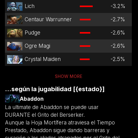
Lich
-3.2
%
Centaur Warrunner
-2.7
%
Pudge
-2.6
%
Ogre Magi
-2.6
%
Crystal Maiden
-2.5
%
SHOW MORE
...según la jugabilidad [{estado}]
Abaddon
La ultimate de Abaddon se puede usar
DURANTE el Grito del Berserker.
Aunque la Hoja Mortífera atraviesa el Tiempo
Prestado, Abaddon sigue dando barreras y