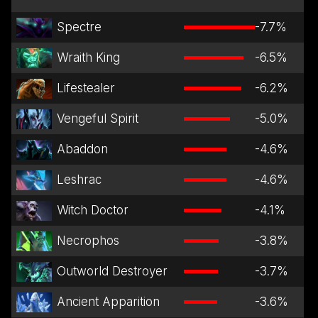
Spectre
-7.7
%
Wraith King
-6.5
%
Lifestealer
-6.2
%
Vengeful Spirit
-5.0
%
Abaddon
-4.6
%
Leshrac
-4.6
%
Witch Doctor
-4.1
%
Necrophos
-3.8
%
Outworld Destroyer
-3.7
%
Ancient Apparition
-3.6
%