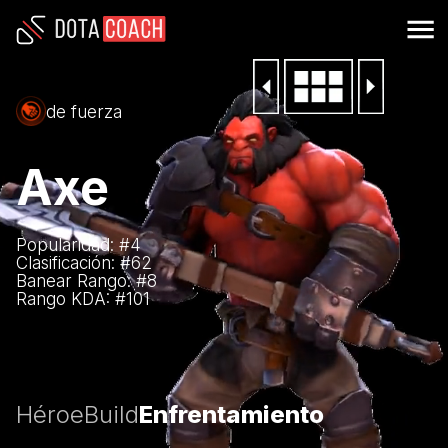
de fuerza
Axe
Popularidad: #
4
Clasificación: #
62
Banear Rango: #
8
Rango KDA: #
101
Héroe
Build
Enfrentamiento