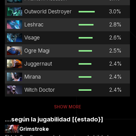
Outworld Destroyer
3.0
%
Leshrac
2.8
%
Visage
2.6
%
Ogre Magi
2.5
%
Juggernaut
2.4
%
Mirana
2.4
%
Witch Doctor
2.4
%
SHOW MORE
...según la jugabilidad [{estado}]
Grimstroke