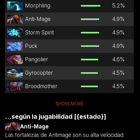
Morphling
5.2
%
Anti-Mage
4.9
%
Storm Spirit
4.9
%
Puck
4.9
%
Pangolier
4.6
%
Gyrocopter
4.5
%
Broodmother
4.5
%
SHOW MORE
...según la jugabilidad [{estado}]
Anti-Mage
Las fortalezas de Antimage son su alta velocidad