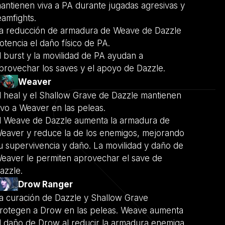
antienen viva a PA durante jugadas agresivas y
eamfights.
a reducción de armadura de Weave de Dazzle
otencia el daño físico de PA.
l burst y la movilidad de PA ayudan a
provechar los saves y el apoyo de Dazzle.
Weaver
l heal y el Shallow Grave de Dazzle mantienen
ivo a Weaver en las peleas.
l Weave de Dazzle aumenta la armadura de
eaver y reduce la de los enemigos, mejorando
u supervivencia y daño. La movilidad y daño de
eaver le permiten aprovechar el save de
azzle.
Drow Ranger
a curación de Dazzle y Shallow Grave
rotegen a Drow en las peleas. Weave aumenta
l daño de Drow al reducir la armadura enemiga.