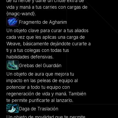
de tu héroe y darle un chute extra de
vida y maná a tus carries con cargas de
{magic-wand}.
Fragmento de Aghanim
Un objeto clave para curar a tus aliados
cada vez que les aplicas una carga de
Weave, básicamente dejándote curarte a
ti y a tus colegas con todas tus
habilidades defensivas.
Grebas del Guardián
Un objeto de aura que mejora tu
impacto en las peleas de equipo al
potenciar a todo tu equipo con
regeneración de vida y maná. También
te permite purificarte al lanzarlo.
Daga de Traslación
Un objeto de movilidad que te permite