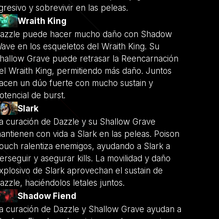
gresivo y sobrevivir en las peleas.
Wraith King
azzle puede hacer mucho daño con Shadow
ave en los esqueletos del Wraith King. Su
hallow Grave puede retrasar la Reencarnación
el Wraith King, permitiendo más daño. Juntos
acen un dúo fuerte con mucho sustain y
otencial de burst.
Slark
a curación de Dazzle y su Shallow Grave
antienen con vida a Slark en las peleas. Poison
ouch ralentiza enemigos, ayudando a Slark a
erseguir y asegurar kills. La movilidad y daño
xplosivo de Slark aprovechan el sustain de
azzle, haciéndolos letales juntos.
Shadow Fiend
a curación de Dazzle y Shallow Grave ayudan a