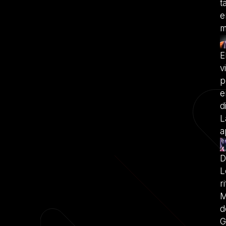
t
e
m
E
v
p
e
d
L
a
D
L
r
M
d
G