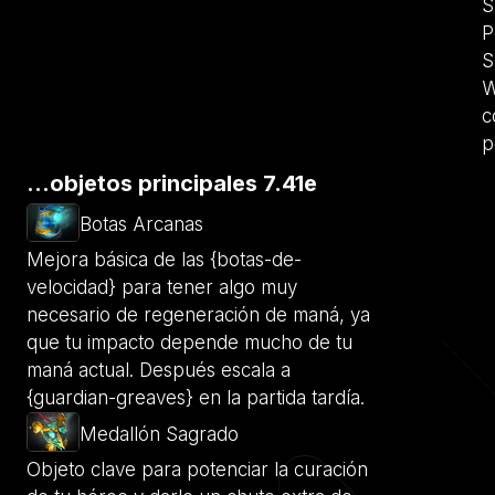
S
P
S
W
c
p
...objetos principales 7.41e
Botas Arcanas
Mejora básica de las {botas-de-
velocidad} para tener algo muy
necesario de regeneración de maná, ya
que tu impacto depende mucho de tu
maná actual. Después escala a
{guardian-greaves} en la partida tardía.
Medallón Sagrado
Objeto clave para potenciar la curación