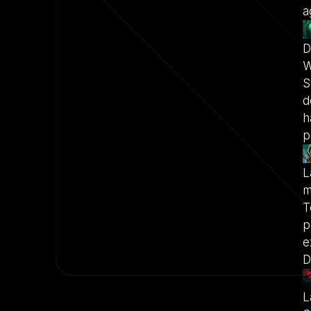
a
D
W
S
d
h
p
L
m
T
p
e
D
L