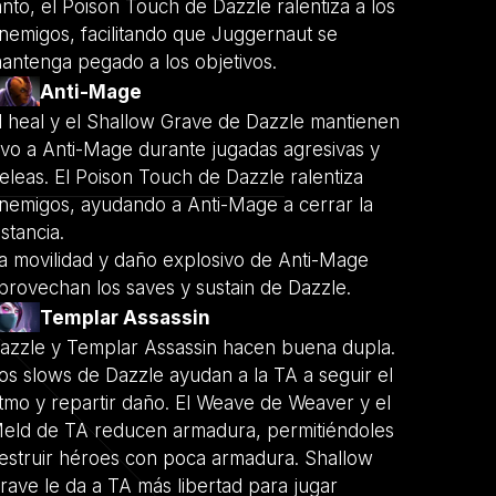
anto, el Poison Touch de Dazzle ralentiza a los
nemigos, facilitando que Juggernaut se
antenga pegado a los objetivos.
Anti-Mage
l heal y el Shallow Grave de Dazzle mantienen
ivo a Anti-Mage durante jugadas agresivas y
eleas. El Poison Touch de Dazzle ralentiza
nemigos, ayudando a Anti-Mage a cerrar la
istancia.
a movilidad y daño explosivo de Anti-Mage
provechan los saves y sustain de Dazzle.
Templar Assassin
azzle y Templar Assassin hacen buena dupla.
os slows de Dazzle ayudan a la TA a seguir el
itmo y repartir daño. El Weave de Weaver y el
eld de TA reducen armadura, permitiéndoles
estruir héroes con poca armadura. Shallow
rave le da a TA más libertad para jugar