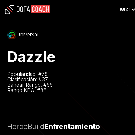
WIKI
Universal
Dazzle
Popularidad: #
78
Clasificación: #
37
Banear Rango: #
66
Rango KDA: #
88
Héroe
Build
Enfrentamiento