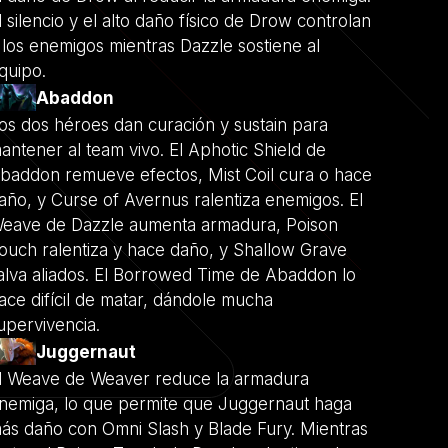
l silencio y el alto daño físico de Drow controlan
 los enemigos mientras Dazzle sostiene al
quipo.
Abaddon
os dos héroes dan curación y sustain para
antener al team vivo. El Aphotic Shield de
baddon remueve efectos, Mist Coil cura o hace
año, y Curse of Avernus ralentiza enemigos. El
eave de Dazzle aumenta armadura, Poison
ouch ralentiza y hace daño, y Shallow Grave
alva aliados. El Borrowed Time de Abaddon lo
ace difícil de matar, dándole mucha
upervivencia.
Juggernaut
l Weave de Weaver reduce la armadura
nemiga, lo que permite que Juggernaut haga
ás daño con Omni Slash y Blade Fury. Mientras