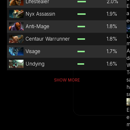
Lifestealer
2.0
%
E
a
Nyx Assassin
1.9
%
e
Anti-Mage
1.8
%
L
Centaur Warrunner
1.8
%
m
A
Visage
1.7
%
d
Undying
1.6
%
W
T
s
SHOW MORE
h
s
E
e
m