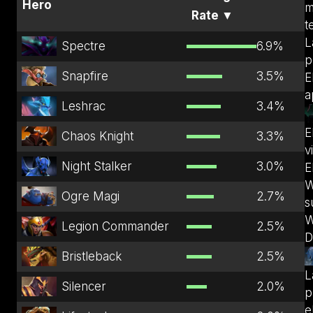
Hero
m
Rate
▼
t
L
Spectre
6.9
%
p
Snapfire
3.5
%
E
a
Leshrac
3.4
%
E
Chaos Knight
3.3
%
v
Night Stalker
3.0
%
E
W
Ogre Magi
2.7
%
s
W
Legion Commander
2.5
%
D
Bristleback
2.5
%
L
Silencer
2.0
%
p
e